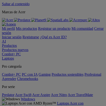
Saltar al contenido
Marcas de Acer
Mi perfil
Mis productos
Registrar un producto
Mi comunidad
Cerrar
sesión
Iniciar sesión
Registrarse
¿Qué es Acer ID?
AI
Productos
Productos nuevos
Copilot+ PC
Laptops
Pro categoría
Copilot+ PC
PC con IA
Gaming
Productos sostenibles
Profesional
Aprender
Chromebooks
Por serie
Predator
Acer Swift
Acer Aspire
Acer Nitro
Acer TravelMate
Windows
Laptops Acer con