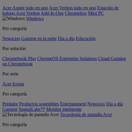
Acer Aspire todo en uno
Acer Veriton todo en uno
Estación de
trabajo Acer Veriton
Add-In-One
Chromebox
Mini PC
Windows
Pro categoría
Negocios
Gaming en la nube
Día a día
Educación
Por solución
Chromebook Plus
ChromeOS Enterprise Solutions
Cloud Gaming
on Chromebook
Por serie
Acer Iconia
Pro categoría
Predator
Productos sostenibles
Entertainment
Negocios
Día a día
Gaming
SpatialLabs™
Monitor inteligente
Tecnología de pantalla Acer
Pro categoría