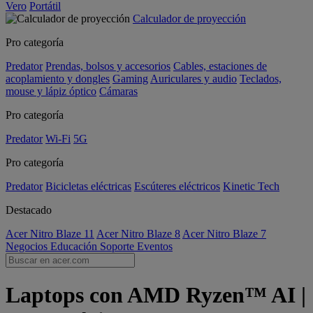
Vero
Portátil
Calculador de proyección
Pro categoría
Predator
Prendas, bolsos y accesorios
Cables, estaciones de
acoplamiento y dongles
Gaming
Auriculares y audio
Teclados,
mouse y lápiz óptico
Cámaras
Pro categoría
Predator
Wi-Fi
5G
Pro categoría
Predator
Bicicletas eléctricas
Escúteres eléctricos
Kinetic Tech
Destacado
Acer Nitro Blaze 11
Acer Nitro Blaze 8
Acer Nitro Blaze 7
Negocios
Educación
Soporte
Eventos
Laptops con AMD Ryzen™ AI |