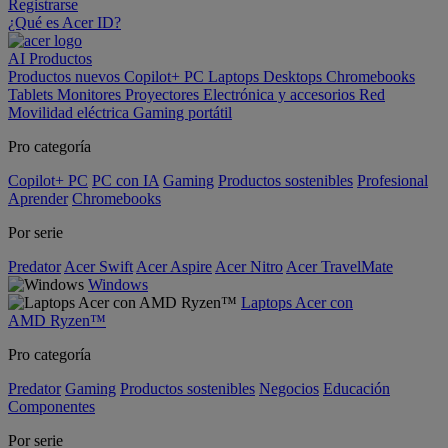
Registrarse
¿Qué es Acer ID?
AI
Productos
Productos nuevos
Copilot+ PC
Laptops
Desktops
Chromebooks
Tablets
Monitores
Proyectores
Electrónica y accesorios
Red
Movilidad eléctrica
Gaming portátil
Pro categoría
Copilot+ PC
PC con IA
Gaming
Productos sostenibles
Profesional
Aprender
Chromebooks
Por serie
Predator
Acer Swift
Acer Aspire
Acer Nitro
Acer TravelMate
Windows
Laptops Acer con
AMD Ryzen™
Pro categoría
Predator
Gaming
Productos sostenibles
Negocios
Educación
Componentes
Por serie