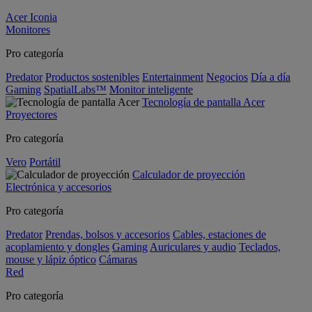
Acer Iconia
Monitores
Pro categoría
Predator
Productos sostenibles
Entertainment
Negocios
Día a día
Gaming
SpatialLabs™
Monitor inteligente
Tecnología de pantalla Acer
Proyectores
Pro categoría
Vero
Portátil
Calculador de proyección
Electrónica y accesorios
Pro categoría
Predator
Prendas, bolsos y accesorios
Cables, estaciones de
acoplamiento y dongles
Gaming
Auriculares y audio
Teclados,
mouse y lápiz óptico
Cámaras
Red
Pro categoría