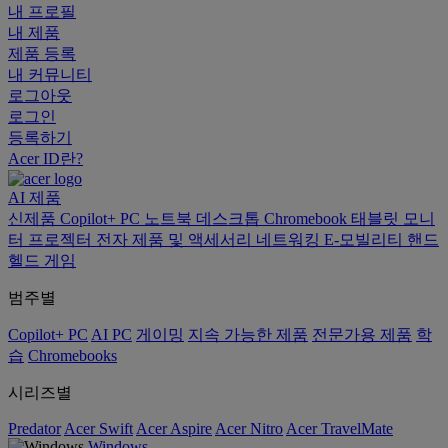
내 프로필
내 제품
제품 등록
내 커뮤니티
로그아웃
로그인
등록하기
Acer ID란?
AI
제품
신제품
Copilot+ PC
노트북
데스크톱
Chromebook
태블릿
모니
터
프로젝터
전자 제품 및 액세서리
네트워킹
E-모빌리티
핸드
헬드 게임
범주별
Copilot+ PC
AI PC
게이밍
지속 가능한 제품
전문가용 제품
학
습
Chromebooks
시리즈별
Predator
Acer Swift
Acer Aspire
Acer Nitro
Acer TravelMate
Windows