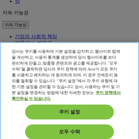
상
지속 가능성
지속 가능성
기업의 사회적 책임
제품 탄소 발자국
Project Humanity
당사는 쿠키를 사용하여 기본 설정을 감지하고, 웹사이트 탐색
Earthion
을 개선하고, 사용자 통계를 생성하여 당사 웹사이트를 보다
편리하게 만들고, 맞춤형 콘텐츠와 광고를 제공합니다. "모두
개인정보 처리방침
수락"을 클릭하면 당사의 쿠키 정책에 따라 Acer가 모든 쿠키
Cookie 정책
를 사용하고 배치하는 데 동의하게 되며, 이 경우 언제든지 동
법적 고지 사항
의를 철회할 수 있습니다. “쿠키 설정”에서 각 쿠키 유형에 대
추가 법적 정보
한 기본 설정을 관리할 수 있습니다. 당사, 사용하는 쿠키 및 기
접근성 정책
본 설정을 변경하는 방법에 대한 자세한 정보는
쿠키 정책에서
쿠키 설정
확인하실 수 있습니다.
대한민국 - 한국어
쿠키 설정
© 2026 Acer Inc. - 서울시 영등포구 여의나루 53-1 대오빌딩, 대
표번호:02-6959-8363, 팩스:02-6959-8364 |전자우편
support.korea@acer.com. 에이서 공식 서비스센터 : 1644-2225 /
모두 수락
카카오 채널: 에이서