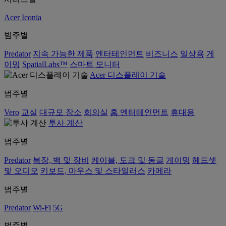
Acer Iconia
범주별
Predator
지속 가능한 제품
엔터테인먼트
비즈니스
일상용
게
이밍
SpatialLabs™
스마트 모니터
Acer 디스플레이 기술
범주별
Vero
교실
대규모 장소
회의실
홈 엔터테인먼트
휴대용
투사 계산
범주별
Predator
복장, 백 및 장비
케이블, 도크 및 동글
게이밍
헤드셋
및 오디오
키보드, 마우스 및 스타일러스
카메라
범주별
Predator
Wi-Fi
5G
범주별