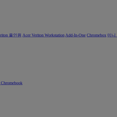
eriton 올인원
Acer Veriton Workstation
Add-In-One
Chromebox
미니 
n Chromebook