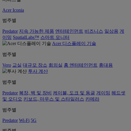
Acer Iconia
범주별
Predator
지속 가능한 제품
엔터테인먼트
비즈니스
일상용
게
이밍
SpatialLabs™
스마트 모니터
Acer 디스플레이 기술
범주별
Vero
교실
대규모 장소
회의실
홈 엔터테인먼트
휴대용
투사 계산
범주별
Predator
복장, 백 및 장비
케이블, 도크 및 동글
게이밍
헤드셋
및 오디오
키보드, 마우스 및 스타일러스
카메라
범주별
Predator
Wi-Fi
5G
범주별