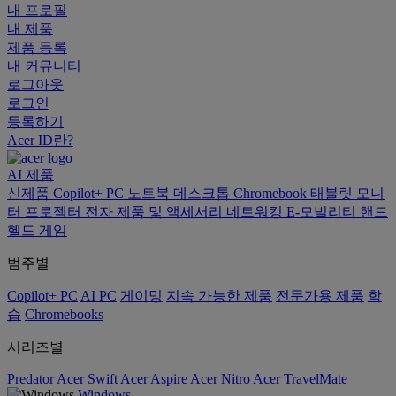
내 프로필
내 제품
제품 등록
내 커뮤니티
로그아웃
로그인
등록하기
Acer ID란?
AI
제품
신제품
Copilot+ PC
노트북
데스크톱
Chromebook
태블릿
모니
터
프로젝터
전자 제품 및 액세서리
네트워킹
E-모빌리티
핸드
헬드 게임
범주별
Copilot+ PC
AI PC
게이밍
지속 가능한 제품
전문가용 제품
학
습
Chromebooks
시리즈별
Predator
Acer Swift
Acer Aspire
Acer Nitro
Acer TravelMate
Windows