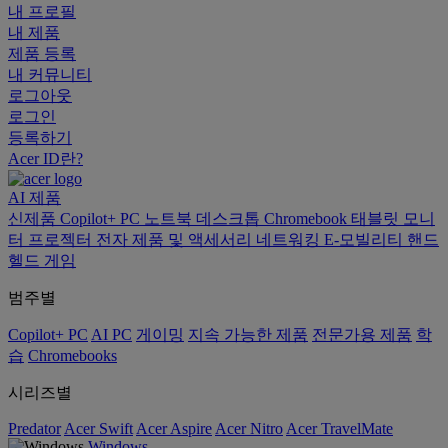
내 프로필
내 제품
제품 등록
내 커뮤니티
로그아웃
로그인
등록하기
Acer ID란?
AI
제품
신제품
Copilot+ PC
노트북
데스크톱
Chromebook
태블릿
모니
터
프로젝터
전자 제품 및 액세서리
네트워킹
E-모빌리티
핸드
헬드 게임
범주별
Copilot+ PC
AI PC
게이밍
지속 가능한 제품
전문가용 제품
학
습
Chromebooks
시리즈별
Predator
Acer Swift
Acer Aspire
Acer Nitro
Acer TravelMate
Windows