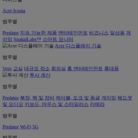
Acer Iconia
범주별
Predator
지속 가능한 제품
엔터테인먼트
비즈니스
일상용
게
이밍
SpatialLabs™
스마트 모니터
Acer 디스플레이 기술
범주별
Vero
교실
대규모 장소
회의실
홈 엔터테인먼트
휴대용
투사 계산
범주별
Predator
복장, 백 및 장비
케이블, 도크 및 동글
게이밍
헤드셋
및 오디오
키보드, 마우스 및 스타일러스
카메라
범주별
Predator
Wi-Fi
5G
범주별