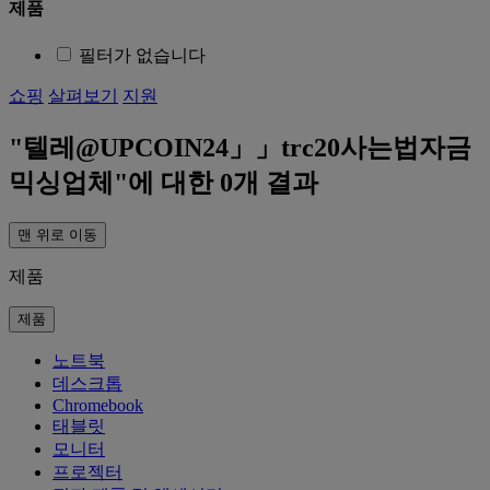
제품
필터가 없습니다
쇼핑
살펴보기
지원
텔레@UPCOIN24」」trc20사는법자금
믹싱업체
에 대한
0
개 결과
맨 위로 이동
제품
제품
노트북
데스크톱
Chromebook
태블릿
모니터
프로젝터