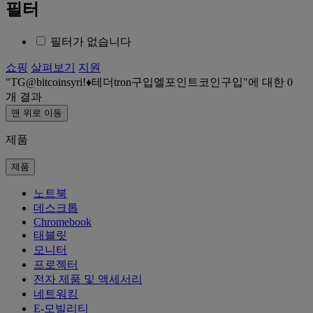
필터
필터가 없습니다
쇼핑
살펴보기
지원
TG@bitcoinsyriǃ♦테더tron구입엘포인트코인구입
에 대한
0
개 결과
맨 위로 이동
제품
제품
노트북
데스크톱
Chromebook
태블릿
모니터
프로젝터
전자 제품 및 액세서리
네트워킹
E-모빌리티