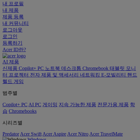
내 프로필
내 제품
제품 등록
내 커뮤니티
로그아웃
로그인
등록하기
Acer ID란?
AI
제품
신제품
Copilot+ PC
노트북
데스크톱
Chromebook
태블릿
모니
터
프로젝터
전자 제품 및 액세서리
네트워킹
E-모빌리티
핸드
헬드 게임
범주별
Copilot+ PC
AI PC
게이밍
지속 가능한 제품
전문가용 제품
학
습
Chromebooks
시리즈별
Predator
Acer Swift
Acer Aspire
Acer Nitro
Acer TravelMate
Windows