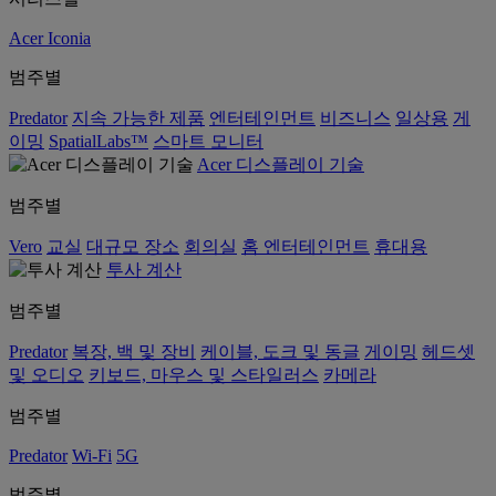
Acer Iconia
범주별
Predator
지속 가능한 제품
엔터테인먼트
비즈니스
일상용
게
이밍
SpatialLabs™
스마트 모니터
Acer 디스플레이 기술
범주별
Vero
교실
대규모 장소
회의실
홈 엔터테인먼트
휴대용
투사 계산
범주별
Predator
복장, 백 및 장비
케이블, 도크 및 동글
게이밍
헤드셋
및 오디오
키보드, 마우스 및 스타일러스
카메라
범주별
Predator
Wi-Fi
5G
범주별