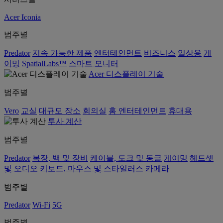
Acer Iconia
범주별
Predator
지속 가능한 제품
엔터테인먼트
비즈니스
일상용
게
이밍
SpatialLabs™
스마트 모니터
Acer 디스플레이 기술
범주별
Vero
교실
대규모 장소
회의실
홈 엔터테인먼트
휴대용
투사 계산
범주별
Predator
복장, 백 및 장비
케이블, 도크 및 동글
게이밍
헤드셋
및 오디오
키보드, 마우스 및 스타일러스
카메라
범주별
Predator
Wi-Fi
5G
범주별