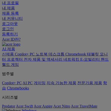
내 프로필
내 제품
제품 등록
내 커뮤니티
로그아웃
로그인
등록하기
Acer ID란?
AI
제품
신제품
Copilot+ PC
노트북
데스크톱
Chromebook
태블릿
모니
터
프로젝터
전자 제품 및 액세서리
네트워킹
E-모빌리티
핸드
헬드 게임
범주별
Copilot+ PC
AI PC
게이밍
지속 가능한 제품
전문가용 제품
학
습
Chromebooks
시리즈별
Predator
Acer Swift
Acer Aspire
Acer Nitro
Acer TravelMate
Windows