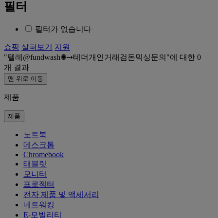
필터
필터가 없습니다
쇼핑
살펴보기
지원
텔레@fundwash✺➙테더개인거래검돈믹싱문의
에 대한
0
개 결과
맨 위로 이동
제품
제품
노트북
데스크톱
Chromebook
태블릿
모니터
프로젝터
전자 제품 및 액세서리
네트워킹
E-모빌리티