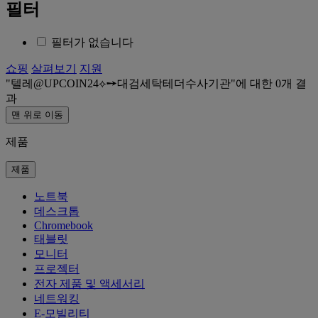
필터
필터가 없습니다
쇼핑
살펴보기
지원
텔레@UPCOIN24⟡➙대검세탁테더수사기관
에 대한
0
개 결
과
맨 위로 이동
제품
제품
노트북
데스크톱
Chromebook
태블릿
모니터
프로젝터
전자 제품 및 액세서리
네트워킹
E-모빌리티