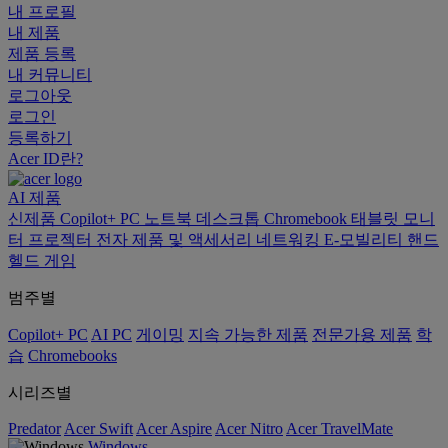
내 프로필
내 제품
제품 등록
내 커뮤니티
로그아웃
로그인
등록하기
Acer ID란?
AI
제품
신제품
Copilot+ PC
노트북
데스크톱
Chromebook
태블릿
모니
터
프로젝터
전자 제품 및 액세서리
네트워킹
E-모빌리티
핸드
헬드 게임
범주별
Copilot+ PC
AI PC
게이밍
지속 가능한 제품
전문가용 제품
학
습
Chromebooks
시리즈별
Predator
Acer Swift
Acer Aspire
Acer Nitro
Acer TravelMate
Windows