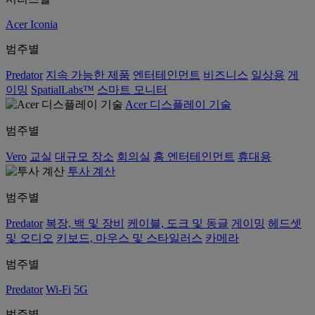
Acer Iconia
범주별
Predator
지속 가능한 제품
엔터테인먼트
비즈니스
일상용
게
이밍
SpatialLabs™
스마트 모니터
Acer 디스플레이 기술
범주별
Vero
교실
대규모 장소
회의실
홈 엔터테인먼트
휴대용
투사 계산
범주별
Predator
복장, 백 및 장비
케이블, 도크 및 동글
게이밍
헤드셋
및 오디오
키보드, 마우스 및 스타일러스
카메라
범주별
Predator
Wi-Fi
5G
범주별