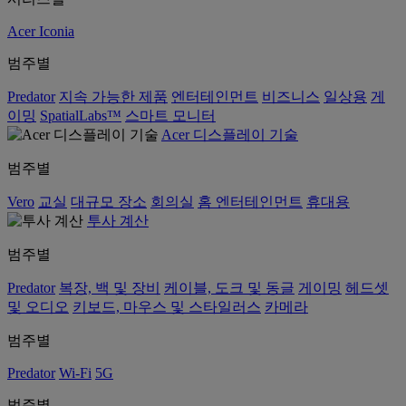
Acer Iconia
범주별
Predator
지속 가능한 제품
엔터테인먼트
비즈니스
일상용
게
이밍
SpatialLabs™
스마트 모니터
Acer 디스플레이 기술
범주별
Vero
교실
대규모 장소
회의실
홈 엔터테인먼트
휴대용
투사 계산
범주별
Predator
복장, 백 및 장비
케이블, 도크 및 동글
게이밍
헤드셋
및 오디오
키보드, 마우스 및 스타일러스
카메라
범주별
Predator
Wi-Fi
5G
범주별