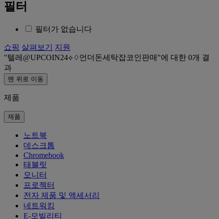
필터
필터가 없습니다
쇼핑
살펴보기
지원
텔레@UPCOIN24⟡♢언더돈세탁잡코인판매
에 대한
0
개 결
과
맨 위로 이동
제품
제품
노트북
데스크톱
Chromebook
태블릿
모니터
프로젝터
전자 제품 및 액세서리
네트워킹
E-모빌리티