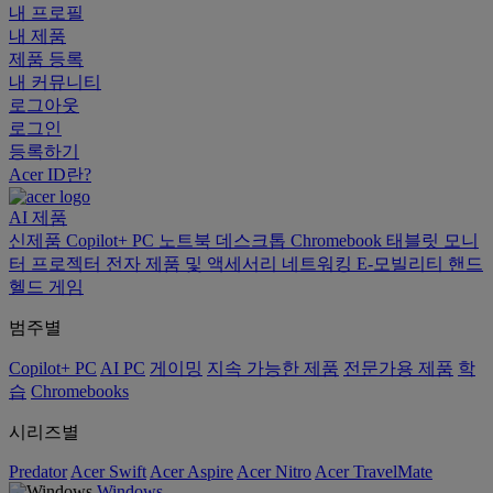
내 프로필
내 제품
제품 등록
내 커뮤니티
로그아웃
로그인
등록하기
Acer ID란?
AI
제품
신제품
Copilot+ PC
노트북
데스크톱
Chromebook
태블릿
모니
터
프로젝터
전자 제품 및 액세서리
네트워킹
E-모빌리티
핸드
헬드 게임
범주별
Copilot+ PC
AI PC
게이밍
지속 가능한 제품
전문가용 제품
학
습
Chromebooks
시리즈별
Predator
Acer Swift
Acer Aspire
Acer Nitro
Acer TravelMate
Windows