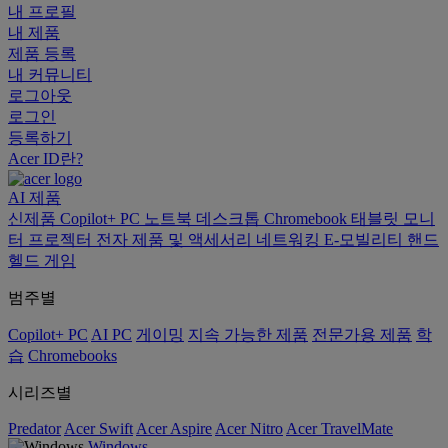
내 프로필
내 제품
제품 등록
내 커뮤니티
로그아웃
로그인
등록하기
Acer ID란?
AI
제품
신제품
Copilot+ PC
노트북
데스크톱
Chromebook
태블릿
모니
터
프로젝터
전자 제품 및 액세서리
네트워킹
E-모빌리티
핸드
헬드 게임
범주별
Copilot+ PC
AI PC
게이밍
지속 가능한 제품
전문가용 제품
학
습
Chromebooks
시리즈별
Predator
Acer Swift
Acer Aspire
Acer Nitro
Acer TravelMate
Windows