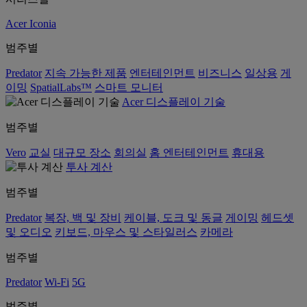
Acer Iconia
범주별
Predator
지속 가능한 제품
엔터테인먼트
비즈니스
일상용
게
이밍
SpatialLabs™
스마트 모니터
Acer 디스플레이 기술
범주별
Vero
교실
대규모 장소
회의실
홈 엔터테인먼트
휴대용
투사 계산
범주별
Predator
복장, 백 및 장비
케이블, 도크 및 동글
게이밍
헤드셋
및 오디오
키보드, 마우스 및 스타일러스
카메라
범주별
Predator
Wi-Fi
5G
범주별