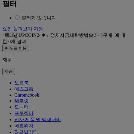
필터
필터가 없습니다
쇼핑
살펴보기
지원
텔레@UPCOIN24✺」정치자금세탁방법솔라나구매
에 대
한
0
개 결과
맨 위로 이동
제품
제품
노트북
데스크톱
Chromebook
태블릿
모니터
프로젝터
전자 제품 및 액세서리
네트워킹
E-모빌리티