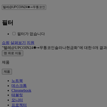
필터
필터가 없습니다
쇼핑
살펴보기
지원
텔레@UPCOIN24✺➙무통코인솔라나현금화
에 대한
0
개 결과
맨 위로 이동
제품
제품
노트북
데스크톱
Chromebook
태블릿
모니터
프로젝터