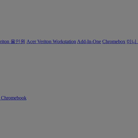
eriton 올인원
Acer Veriton Workstation
Add-In-One
Chromebox
미니 
n Chromebook