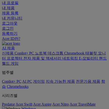
내 프로필
내 제품
제품 등록
내 커뮤니티
로그아웃
로그인
등록하기
Acer ID란?
AI
제품
신제품
Copilot+ PC
노트북
데스크톱
Chromebook
태블릿
모니
터
프로젝터
전자 제품 및 액세서리
네트워킹
E-모빌리티
핸드
헬드 게임
범주별
Copilot+ PC
AI PC
게이밍
지속 가능한 제품
전문가용 제품
학
습
Chromebooks
시리즈별
Predator
Acer Swift
Acer Aspire
Acer Nitro
Acer TravelMate
Windows