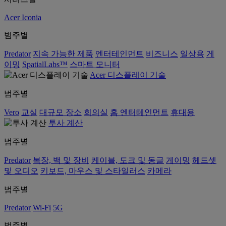
Acer Iconia
범주별
Predator
지속 가능한 제품
엔터테인먼트
비즈니스
일상용
게
이밍
SpatialLabs™
스마트 모니터
Acer 디스플레이 기술
범주별
Vero
교실
대규모 장소
회의실
홈 엔터테인먼트
휴대용
투사 계산
범주별
Predator
복장, 백 및 장비
케이블, 도크 및 동글
게이밍
헤드셋
및 오디오
키보드, 마우스 및 스타일러스
카메라
범주별
Predator
Wi-Fi
5G
범주별