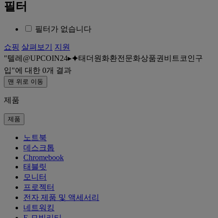
필터
필터가 없습니다
쇼핑
살펴보기
지원
텔레@UPCOIN24▸⯌태더원화환전문화상품권비트코인구
입
에 대한
0
개 결과
맨 위로 이동
제품
제품
노트북
데스크톱
Chromebook
태블릿
모니터
프로젝터
전자 제품 및 액세서리
네트워킹
E-모빌리티