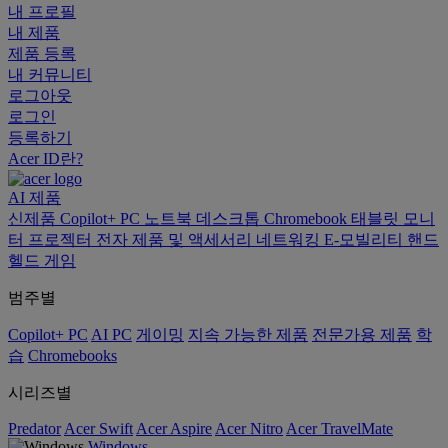
내 프로필
내 제품
제품 등록
내 커뮤니티
로그아웃
로그인
등록하기
Acer ID란?
AI
제품
신제품
Copilot+ PC
노트북
데스크톱
Chromebook
태블릿
모니
터
프로젝터
전자 제품 및 액세서리
네트워킹
E-모빌리티
핸드
헬드 게임
범주별
Copilot+ PC
AI PC
게이밍
지속 가능한 제품
전문가용 제품
학
습
Chromebooks
시리즈별
Predator
Acer Swift
Acer Aspire
Acer Nitro
Acer TravelMate
Windows