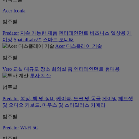
Acer Iconia
범주별
Predator
지속 가능한 제품
엔터테인먼트
비즈니스
일상용
게
이밍
SpatialLabs™
스마트 모니터
Acer 디스플레이 기술
범주별
Vero
교실
대규모 장소
회의실
홈 엔터테인먼트
휴대용
투사 계산
범주별
Predator
복장, 백 및 장비
케이블, 도크 및 동글
게이밍
헤드셋
및 오디오
키보드, 마우스 및 스타일러스
카메라
범주별
Predator
Wi-Fi
5G
범주별