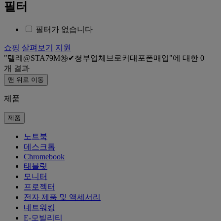
필터
필터가 없습니다
쇼핑
살펴보기
지원
텔레@STA79M㉷✔청부업체브로커대포폰매입
에 대한
0
개 결과
맨 위로 이동
제품
제품
노트북
데스크톱
Chromebook
태블릿
모니터
프로젝터
전자 제품 및 액세서리
네트워킹
E-모빌리티