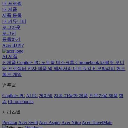
내 프로필
내 제품
제품 등록
내 커뮤니티
로그아웃
로그인
등록하기
Acer ID란?
AI
제품
신제품
Copilot+ PC
노트북
데스크톱
Chromebook
태블릿
모니
터
프로젝터
전자 제품 및 액세서리
네트워킹
E-모빌리티
핸드
헬드 게임
범주별
Copilot+ PC
AI PC
게이밍
지속 가능한 제품
전문가용 제품
학
습
Chromebooks
시리즈별
Predator
Acer Swift
Acer Aspire
Acer Nitro
Acer TravelMate
Windows