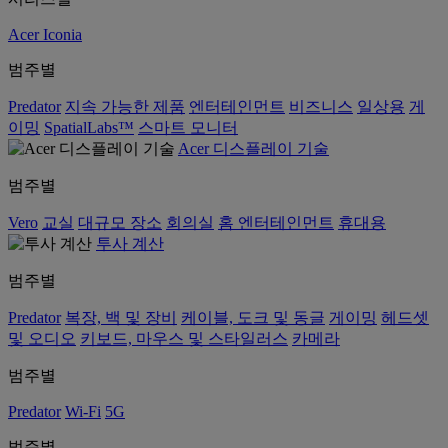
Acer Iconia
범주별
Predator
지속 가능한 제품
엔터테인먼트
비즈니스
일상용
게
이밍
SpatialLabs™
스마트 모니터
Acer 디스플레이 기술
범주별
Vero
교실
대규모 장소
회의실
홈 엔터테인먼트
휴대용
투사 계산
범주별
Predator
복장, 백 및 장비
케이블, 도크 및 동글
게이밍
헤드셋
및 오디오
키보드, 마우스 및 스타일러스
카메라
범주별
Predator
Wi-Fi
5G
범주별