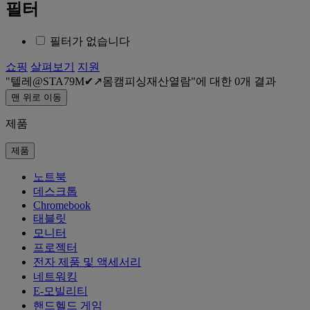
필터
필터가 없습니다
쇼핑
살펴보기
지원
텔레@STA79M✔↗몸캠피싱재산열람
에 대한
0
개 결과
맨 위로 이동
제품
제품
노트북
데스크톱
Chromebook
태블릿
모니터
프로젝터
전자 제품 및 액세서리
네트워킹
E-모빌리티
핸드헬드 게임