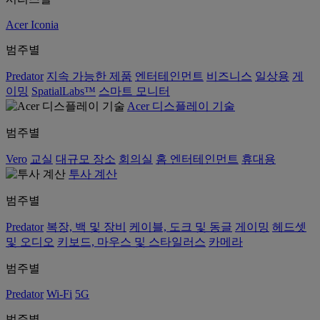
Acer Iconia
범주별
Predator
지속 가능한 제품
엔터테인먼트
비즈니스
일상용
게
이밍
SpatialLabs™
스마트 모니터
Acer 디스플레이 기술
범주별
Vero
교실
대규모 장소
회의실
홈 엔터테인먼트
휴대용
투사 계산
범주별
Predator
복장, 백 및 장비
케이블, 도크 및 동글
게이밍
헤드셋
및 오디오
키보드, 마우스 및 스타일러스
카메라
범주별
Predator
Wi-Fi
5G
범주별