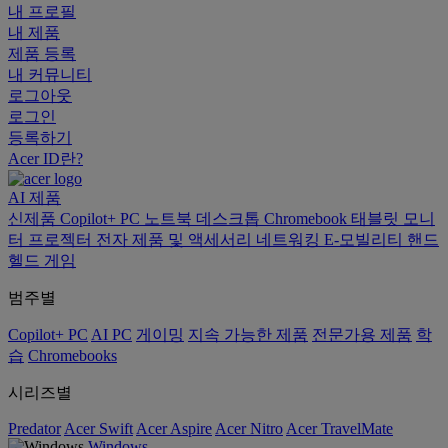
내 프로필
내 제품
제품 등록
내 커뮤니티
로그아웃
로그인
등록하기
Acer ID란?
AI
제품
신제품
Copilot+ PC
노트북
데스크톱
Chromebook
태블릿
모니
터
프로젝터
전자 제품 및 액세서리
네트워킹
E-모빌리티
핸드
헬드 게임
범주별
Copilot+ PC
AI PC
게이밍
지속 가능한 제품
전문가용 제품
학
습
Chromebooks
시리즈별
Predator
Acer Swift
Acer Aspire
Acer Nitro
Acer TravelMate
Windows