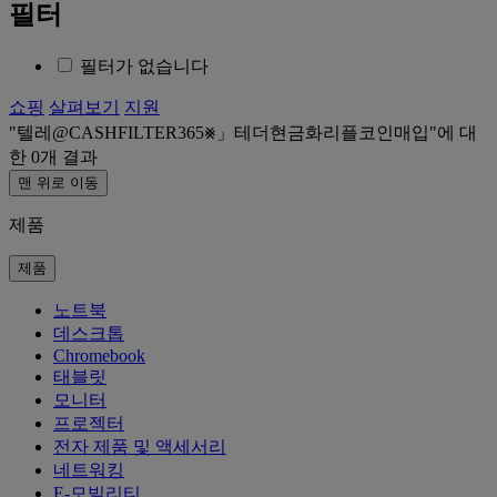
필터
필터가 없습니다
쇼핑
살펴보기
지원
텔레@CASHFILTER365⨳」테더현금화리플코인매입
에 대
한
0
개 결과
맨 위로 이동
제품
제품
노트북
데스크톱
Chromebook
태블릿
모니터
프로젝터
전자 제품 및 액세서리
네트워킹
E-모빌리티