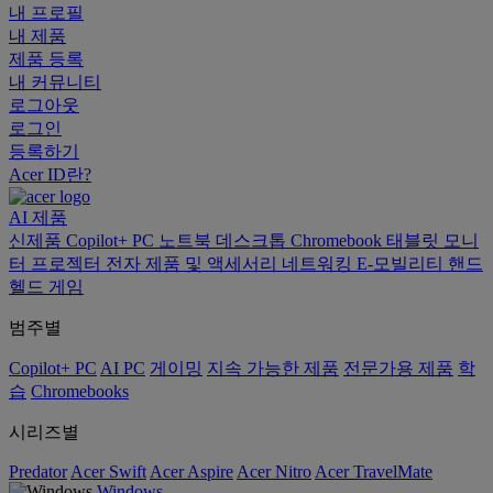
내 프로필
내 제품
제품 등록
내 커뮤니티
로그아웃
로그인
등록하기
Acer ID란?
AI
제품
신제품
Copilot+ PC
노트북
데스크톱
Chromebook
태블릿
모니
터
프로젝터
전자 제품 및 액세서리
네트워킹
E-모빌리티
핸드
헬드 게임
범주별
Copilot+ PC
AI PC
게이밍
지속 가능한 제품
전문가용 제품
학
습
Chromebooks
시리즈별
Predator
Acer Swift
Acer Aspire
Acer Nitro
Acer TravelMate
Windows