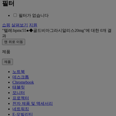
필터
필터가 없습니다
쇼핑
살펴보기
지원
텔레:bpmc55●◆골드비아그라시알리스20mg
에 대한
0
개 결
과
맨 위로 이동
제품
제품
노트북
데스크톱
Chromebook
태블릿
모니터
프로젝터
전자 제품 및 액세서리
네트워킹
E-모빌리티