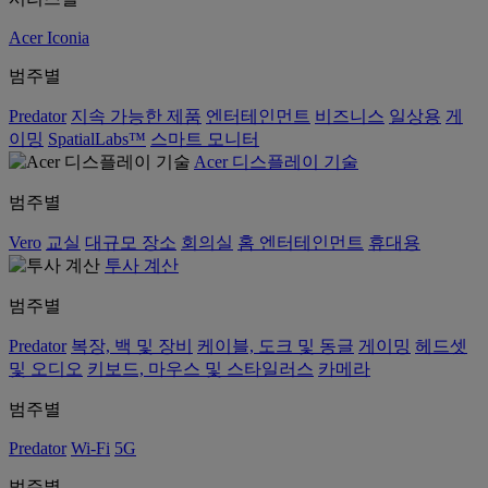
Acer Iconia
범주별
Predator
지속 가능한 제품
엔터테인먼트
비즈니스
일상용
게
이밍
SpatialLabs™
스마트 모니터
Acer 디스플레이 기술
범주별
Vero
교실
대규모 장소
회의실
홈 엔터테인먼트
휴대용
투사 계산
범주별
Predator
복장, 백 및 장비
케이블, 도크 및 동글
게이밍
헤드셋
및 오디오
키보드, 마우스 및 스타일러스
카메라
범주별
Predator
Wi-Fi
5G
범주별