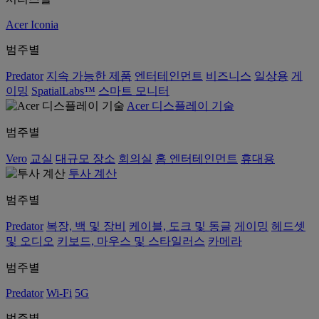
Acer Iconia
범주별
Predator
지속 가능한 제품
엔터테인먼트
비즈니스
일상용
게
이밍
SpatialLabs™
스마트 모니터
Acer 디스플레이 기술
범주별
Vero
교실
대규모 장소
회의실
홈 엔터테인먼트
휴대용
투사 계산
범주별
Predator
복장, 백 및 장비
케이블, 도크 및 동글
게이밍
헤드셋
및 오디오
키보드, 마우스 및 스타일러스
카메라
범주별
Predator
Wi-Fi
5G
범주별