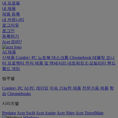
내 프로필
내 제품
제품 등록
내 커뮤니티
로그아웃
로그인
등록하기
Acer ID란?
AI
제품
신제품
Copilot+ PC
노트북
데스크톱
Chromebook
태블릿
모니
터
프로젝터
전자 제품 및 액세서리
네트워킹
E-모빌리티
핸드
헬드 게임
범주별
Copilot+ PC
AI PC
게이밍
지속 가능한 제품
전문가용 제품
학
습
Chromebooks
시리즈별
Predator
Acer Swift
Acer Aspire
Acer Nitro
Acer TravelMate
Windows