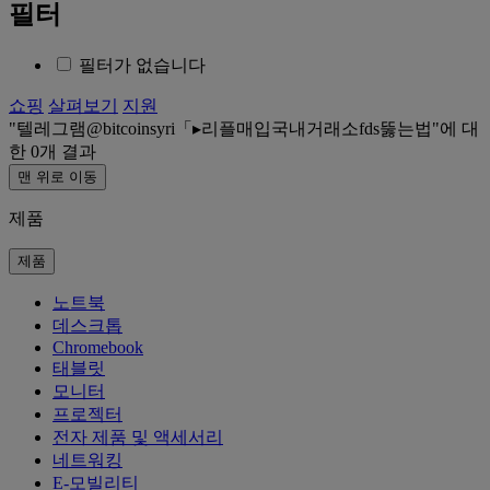
필터
필터가 없습니다
쇼핑
살펴보기
지원
텔레그램@bitcoinsyri「▸리플매입국내거래소fds뚫는법
에 대
한
0
개 결과
맨 위로 이동
제품
제품
노트북
데스크톱
Chromebook
태블릿
모니터
프로젝터
전자 제품 및 액세서리
네트워킹
E-모빌리티