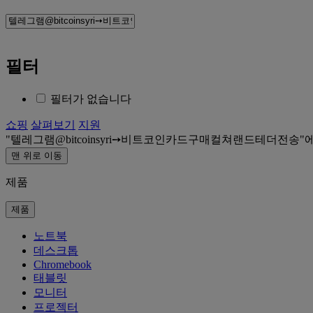
필터
필터가 없습니다
쇼핑
살펴보기
지원
텔레그램@bitcoinsyri➙비트코인카드구매컬쳐랜드테더전송
맨 위로 이동
제품
제품
노트북
데스크톱
Chromebook
태블릿
모니터
프로젝터