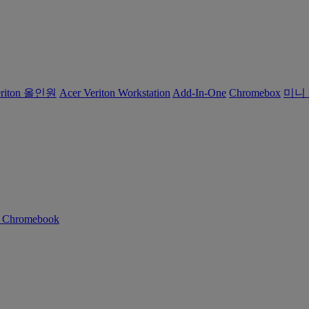
eriton 올인원
Acer Veriton Workstation
Add-In-One
Chromebox
미니 
n Chromebook