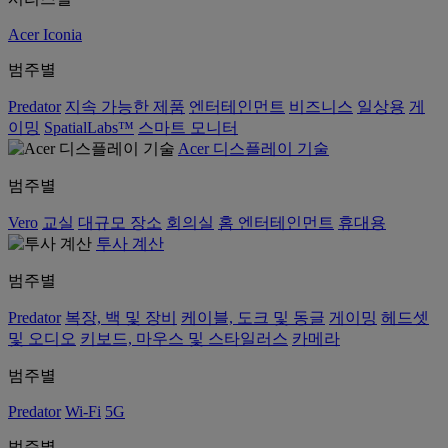
Acer Iconia
범주별
Predator
지속 가능한 제품
엔터테인먼트
비즈니스
일상용
게
이밍
SpatialLabs™
스마트 모니터
Acer 디스플레이 기술
범주별
Vero
교실
대규모 장소
회의실
홈 엔터테인먼트
휴대용
투사 계산
범주별
Predator
복장, 백 및 장비
케이블, 도크 및 동글
게이밍
헤드셋
및 오디오
키보드, 마우스 및 스타일러스
카메라
범주별
Predator
Wi-Fi
5G
범주별