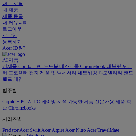
내 프로필
내 제품
제품 등록
내 커뮤니티
로그아웃
로그인
등록하기
Acer ID란?
AI
제품
신제품
Copilot+ PC
노트북
데스크톱
Chromebook
태블릿
모니
터
프로젝터
전자 제품 및 액세서리
네트워킹
E-모빌리티
핸드
헬드 게임
범주별
Copilot+ PC
AI PC
게이밍
지속 가능한 제품
전문가용 제품
학
습
Chromebooks
시리즈별
Predator
Acer Swift
Acer Aspire
Acer Nitro
Acer TravelMate
Windows