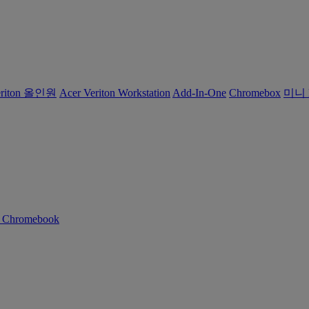
eriton 올인원
Acer Veriton Workstation
Add-In-One
Chromebox
미니 
n Chromebook