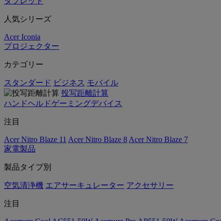
タブレット
人気シリーズ
Acer Iconia
プロジェクター
カテゴリー
スタンダード
ビジネス
モバイル
投写距離計算
ハンドヘルドゲーミングデバイス
注目
Acer Nitro Blaze 11
Acer Nitro Blaze 8
Acer Nitro Blaze 7
家電製品
製品タイプ別
空気清浄機
エアサーキュレーター
アクセサリー
注目