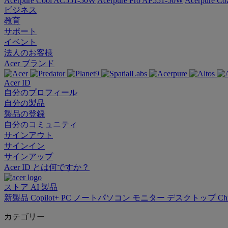
Acerpure Cool AC551-50W
Acerpure Pro AP551-50W
Acerpure C
ビジネス
教育
サポート
イベント
法人のお客様
Acer ブランド
Acer ID
自分のプロフィール
自分の製品
製品の登録
自分のコミュニティ
サインアウト
サインイン
サインアップ
Acer ID とは何ですか？
ストア
AI
製品
新製品
Copilot+ PC
ノートパソコン
モニター
デスクトップ
Ch
カテゴリー