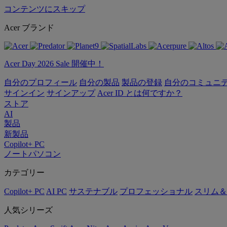
コンテンツにスキップ
Acer ブランド
Acer Day 2026 Sale 開催中！
自分のプロフィール
自分の製品
製品の登録
自分のコミュニ
サインイン
サインアップ
Acer ID とは何ですか？
ストア
AI
製品
新製品
Copilot+ PC
ノートパソコン
カテゴリー
Copilot+ PC
AI PC
サステナブル
プロフェッショナル
スリム＆
人気シリーズ