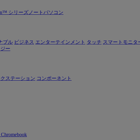
Ryzen™ シリーズノートパソコン
ナブル
ビジネス
エンターテインメント
タッチ
スマートモニタ
ロジー
ークステーション
コンポーネント
n Chromebook