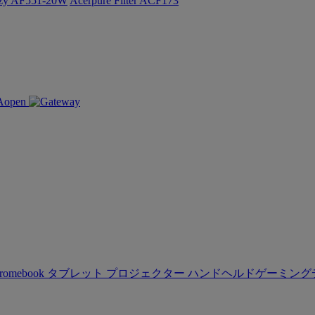
ozy AF551-20W
Acerpure Filter ACF173
romebook
タブレット
プロジェクター
ハンドヘルドゲーミング