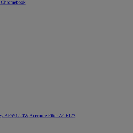
n Chromebook
ozy AF551-20W
Acerpure Filter ACF173