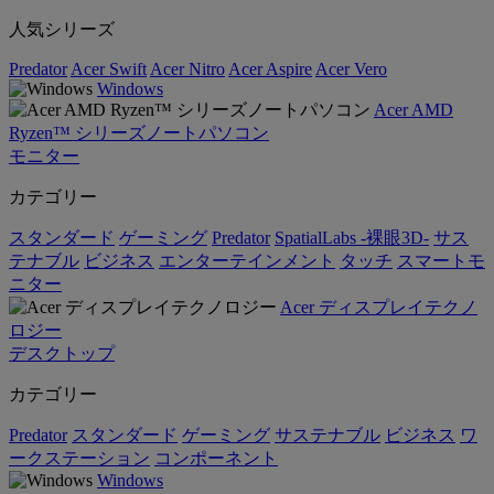
人気シリーズ
Predator
Acer Swift
Acer Nitro
Acer Aspire
Acer Vero
Windows
Acer AMD
Ryzen™ シリーズノートパソコン
モニター
カテゴリー
スタンダード
ゲーミング
Predator
SpatialLabs -裸眼3D-
サス
テナブル
ビジネス
エンターテインメント
タッチ
スマートモ
ニター
Acer ディスプレイテクノ
ロジー
デスクトップ
カテゴリー
Predator
スタンダード
ゲーミング
サステナブル
ビジネス
ワ
ークステーション
コンポーネント
Windows