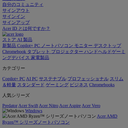
自分のコミュニティ
サインアウト
サインイン
サインアップ
Acer ID とは何ですか？
ストア
AI
製品
新製品
Copilot+ PC
ノートパソコン
モニター
デスクトップ
Chromebook
タブレット
プロジェクター
ハンドヘルドゲーミ
ングデバイス
家電製品
カテゴリー
Copilot+ PC
AI PC
サステナブル
プロフェッショナル
スリム
＆軽量
スタンダード
ゲーミング
ビジネス
Chromebooks
人気シリーズ
Predator
Acer Swift
Acer Nitro
Acer Aspire
Acer Vero
Windows
Acer AMD
Ryzen™ シリーズノートパソコン