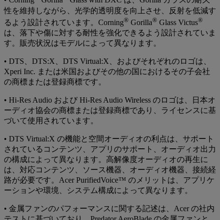
• Corning
Gorilla
Glass with DXC は、Gorilla ガラスの耐久
性を維持しながら、光学的透明度を向上させ、反射を低減す
®
®
®
るよう設計されています。Corning
Gorilla
Glass Victus
は、落下や傷に対する耐性を強化できるよう設計されていま
す。販売状況はモデルによって異なります。
• DTS、DTS:X、DTS Virtual:X、およびそれぞれのロゴは、
Xperi Inc. または米国およびその他の国におけるその子会社
の商標または登録商標です。
• Hi-Res Audio および Hi-Res Audio Wireless のロゴは、日本オ
ーディオ協会の商標または登録商標であり、ライセンスに基
づいて使用されています。
• DTS Virtual:X の機能と空間オーディオの利点は、サポート
されているコンテンツ、アプリのサポート、オーディオ出力
の構成によって異なります。高解像度オーディオの再生に
は、対応コンテンツ、ソース機器、オーディオ機器、接続経
路が必要です。Acer PurifiedVoice™ のメリットは、アプリケ
ーションや環境、システム構成によって異なります。
• 金属ファンのパフォーマンスに関する記述は、Acer の社内
テストに基づいており、Predator AeroBlade の金属ファンと