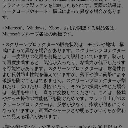
プラスチック製ファンを比較したものです。実際の結果は、
ワークロードやモード、構成によって異なる場合がありま
す。
• Microsoft、Windows、Xbox、および関連する製品名は、
Microsoft グループ各社の商標です。
• スクリーンプロテクターの販売状況は、モデルや地域、構
成によって異なる場合があります。スクリーンプロテクター
は、一度限りの使用を前提として設計されています。剥がし
て再度接着すると、気泡が入ったり、粘着力が低下したりす
る可能性があります。スクリーンプロテクターは、耐傷性お
よび反射防止性能を備えていますが、落下や強い衝撃による
破損を防ぐことはできません。スクリーンプロテクターが割
れたり、欠けたり、剥がれたり、その他の損傷が生じた場合
は、使用を中止し、直ちに交換してください。これは、怪我
やタッチ操作の性能低下を防ぐためです。マット仕上げのス
クリーンプロテクターは、反射が少なく、指紋が付きにくく
なっていますが、画面のシャープさや明るさがいくらか変わ
って見える場合があります。
• 請求権はデバイスのアクティベーションから 30 日以内で