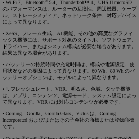
®
• Wi-Fi 7、Bluetooth
5.4、Thunderbolt™ 4、UHS-II microSD
のパフォーマンスは、ルーターの互換性、周辺機器、ケーブ
ル、ストレージメディア、ネットワーク条件、対応デバイス
によって異なります。
• XeSS、フレーム生成、AI 機能、その他の高度なグラフィ
ックス機能には、サポート対象のタイトル、ソフトウェア、
ドライバー、またはシステム構成が必要な場合があります。
結果は異なる場合があります。
• バッテリーの持続時間や充電時間は、構成や電源設定、使
用状況などの要因によって異なります。60 Wh、80 Wh のバ
ッテリーオプションは、モデルによって異なります。
• リフレッシュレート、VRR、明るさ、色域、タッチ機能
は、アプリ、コンテンツ、電源モード、システム設定によっ
て異なります。VRR には対応コンテンツが必要です。
• Corning、Gorilla、Gorilla Glass、Victus は、Corning
Incorporated および/またはその子会社の商標または登録商標
です。
®
®