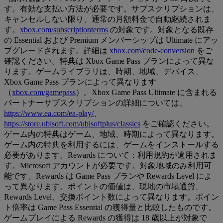
す。有効な支払い方法が必要です。サブスクリプションは、
キャンセルしない限り、通常の月額料金で自動継続されま
す。
xbox.com/subscriptionterms
の対象です。対象となる既存
の Essential および Premium メンバーシップは Ultimate にアッ
プグレードされます。詳細は
xbox.com/code-conversion
をご
確認ください。特典は Xbox Game Pass プランによって異な
ります。ゲームライブラリは、時期、地域、デバイス、
Xbox Game Pass プランによって異なります
（
xbox.com/gamepass
）。Xbox Game Pass Ultimate に含まれる
パートナーサブスクリプションの詳細については、
https://www.ea.com/ea-play/
、
https://store.ubisoft.com/ubisoftplus/classics
をご確認ください。
ゲーム内の特典はゲーム、地域、時期によって異なります。
ゲーム内の特典を利用するには、ゲームをインストールする
必要があります。Rewards について：利用規約が適用されま
す。Microsoft アカウントが必要です。対象地域のみ利用可
能です。Rewards は Game Pass プランや Rewards Level によ
って異なります。ポイントの価値は、現地の市場通貨、
Rewards Level、交換ポイント数によって異なります。ポイン
ト倍率は Game Pass Essential の獲得量と比較したものです。
ゲームプレイによる Rewards の獲得は 18 歳以上が対象で