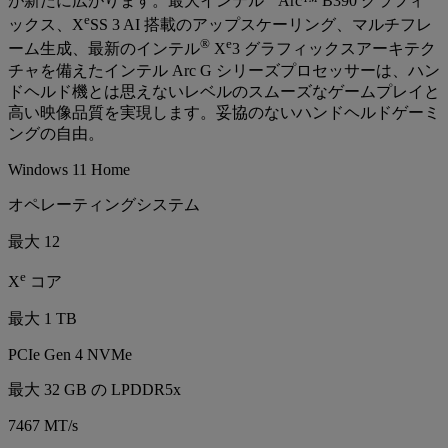
が新たに広がります。最大インテル
Arc™ B390 グラフィ
e
ックス、X
SS 3 AI 搭載のアップスケーリング、マルチフレ
®
e
ーム生成、最新のインテル
X
3 グラフィックスアーキテク
チャを備えたインテル Arc G シリーズプロセッサーは、ハン
ドヘルド機とは思えないレベルのスムーズなゲームプレイと
高い映像品質を実現します。妥協のないハンドヘルドゲーミ
ングの自由。
Windows 11 Home
オペレーティングシステム
最大 12
e
X
コア
最大 1 TB
PCIe Gen 4 NVMe
最大 32 GB の LPDDR5x
7467 MT/s