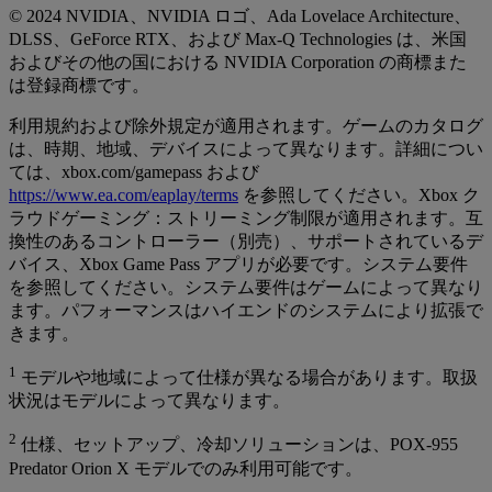
© 2024 NVIDIA、NVIDIA ロゴ、Ada Lovelace Architecture、
DLSS、GeForce RTX、および Max-Q Technologies は、米国
およびその他の国における NVIDIA Corporation の商標また
は登録商標です。
利用規約および除外規定が適用されます。ゲームのカタログ
は、時期、地域、デバイスによって異なります。詳細につい
ては、xbox.com/gamepass および
https://www.ea.com/eaplay/terms
を参照してください。Xbox ク
ラウドゲーミング：ストリーミング制限が適用されます。互
換性のあるコントローラー（別売）、サポートされているデ
バイス、Xbox Game Pass アプリが必要です。システム要件
を参照してください。システム要件はゲームによって異なり
ます。パフォーマンスはハイエンドのシステムにより拡張で
きます。
1
モデルや地域によって仕様が異なる場合があります。取扱
状況はモデルによって異なります。
2
仕様、セットアップ、冷却ソリューションは、POX-955
Predator Orion X モデルでのみ利用可能です。