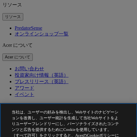
リソース
リソース
PredatorSense
オンラインショップ一覧
Acer について
Acer について
お問い合わせ
投資家向け情報（英語）
プレスリリース（英語）
アワード
イベント
サステナビリティ
当社は、ユーザーの好みを検出し、Webサイトのナビゲーシ
サステナビリティ
ョンを改善し、ユーザー統計を生成して当社Webサイトをよ
りユーザーフレンドリーにし、パーソナライズされたコンテ
企業の社会的責任
ンツと広告を提供するためにCookieを使用しています。
カーボンフットプリントについて
［すべて許可］をクリックすると、AcerのCookieポリシーに