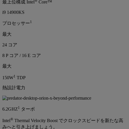
®
最上位構成 Intel
Core™
i9 14900KS
1
プロセッサー
最大
24 コア
8 P コア / 16 E コア
最大
1
150W
TDP
熱設計電力
1
6.2GHZ
ターボ
®
Intel
Thermal Velocity Boost でクロックスピードを新たな高
みへと引き上げましょう。