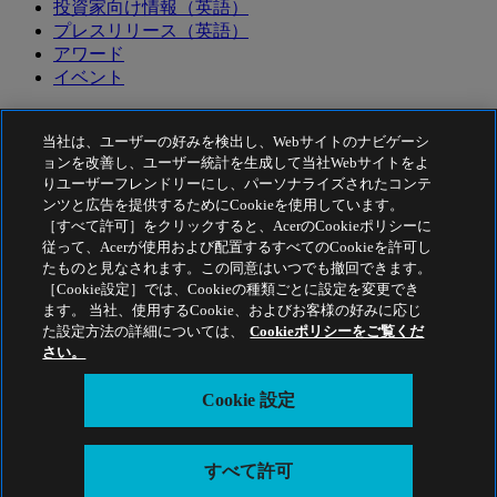
投資家向け情報（英語）
プレスリリース（英語）
アワード
イベント
サステナビリティ
当社は、ユーザーの好みを検出し、Webサイトのナビゲーシ
サステナビリティ
ョンを改善し、ユーザー統計を生成して当社Webサイトをよ
りユーザーフレンドリーにし、パーソナライズされたコンテ
企業の社会的責任
ンツと広告を提供するためにCookieを使用しています。
［すべて許可］をクリックすると、AcerのCookieポリシーに
カーボンフットプリントについて
従って、Acerが使用および配置するすべてのCookieを許可し
Project Humanity
たものと見なされます。この同意はいつでも撤回できます。
Earthion
［Cookie設定］では、Cookieの種類ごとに設定を変更でき
プライバシーポリシー
ます。 当社、使用するCookie、およびお客様の好みに応じ
Cookie ポリシー
た設定方法の詳細については、
Cookieポリシーをご覧くだ
さい。
法的通知
Acer 法的情報
Cookie 設定
アクセシビリティポリシー
Cookie 設定
日本 - 日本語
すべて許可
© 2026 Acer Inc.