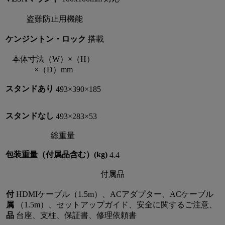
盗難防止用機能
ケンジントン・ロック
搭載
本体寸法（W）×（H）
×（D）mm
スタンドあり
493×390×185
スタンドなし
493×283×53
総重量
包装重量（付属品含む）(kg)
4.4
付属品
付
HDMIケーブル（1.5m）、ACアダプター、ACケーブル
属
（1.5m）、セットアップガイド、安全に関するご注意、
品
台座、支柱、保証書、修理依頼書