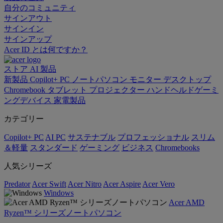
自分のコミュニティ
サインアウト
サインイン
サインアップ
Acer ID とは何ですか？
ストア
AI
製品
新製品
Copilot+ PC
ノートパソコン
モニター
デスクトップ
Chromebook
タブレット
プロジェクター
ハンドヘルドゲーミ
ングデバイス
家電製品
カテゴリー
Copilot+ PC
AI PC
サステナブル
プロフェッショナル
スリム
＆軽量
スタンダード
ゲーミング
ビジネス
Chromebooks
人気シリーズ
Predator
Acer Swift
Acer Nitro
Acer Aspire
Acer Vero
Windows
Acer AMD
Ryzen™ シリーズノートパソコン