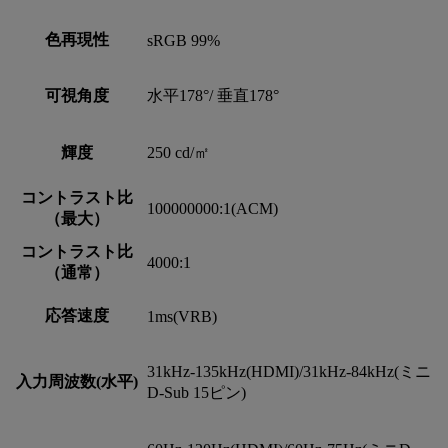
色再現性
sRGB 99%
可視角度
水平178°/ 垂直178°
輝度
250 cd/㎡
コントラスト比
100000000:1(ACM)
（最大）
コントラスト比
4000:1
（通常）
応答速度
1ms(VRB)
31kHz-135kHz(HDMI)/31kHz-84kHz(ミニ
入力周波数(水平)
D-Sub 15ピン)