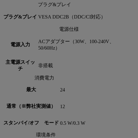
プラグ&プレイ
プラグ&プレイ
VESA DDC2B（DDC/CI対応）
電源仕様
ACアダプター（30W、100-240V、
電源入力
50/60Hz）
主電源スイッ
非搭載
チ
消費電力
最大
24
通常（※弊社実測値）
12
スタンバイ/オフ モード
0.5 W/0.3 W
環境条件