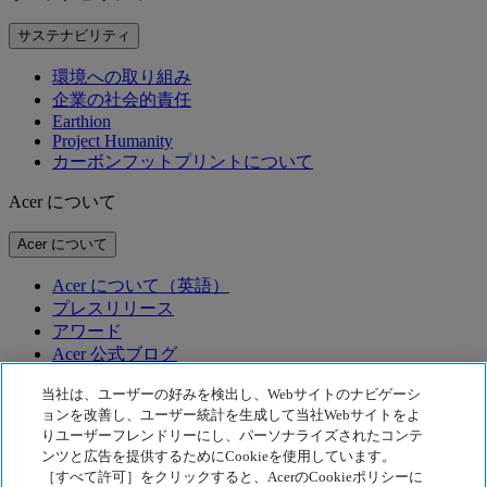
サステナビリティ
環境への取り組み
企業の社会的責任
Earthion
Project Humanity
カーボンフットプリントについて
Acer について
Acer について
Acer について（英語）
プレスリリース
アワード
Acer 公式ブログ
テクノロジー
当社は、ユーザーの好みを検出し、Webサイトのナビゲーシ
ョンを改善し、ユーザー統計を生成して当社Webサイトをよ
りユーザーフレンドリーにし、パーソナライズされたコンテ
テクノロジー
ンツと広告を提供するためにCookieを使用しています。
［すべて許可］をクリックすると、AcerのCookieポリシーに
Acer テクノロジー