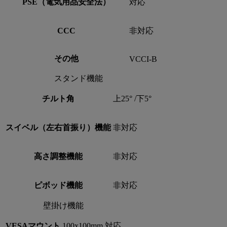
PSE（電気用品安全法）
対応
CCC
非対応
その他
VCCI-B
スタンド機能
チルト角
上25° /下5°
スイベル（左右首振り）機能
非対応
高さ調整機能
非対応
ピボッド機能
非対応
壁掛け機能
VESAマウント
100x100mm 対応