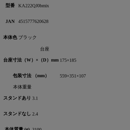
型番
KA222QJ0bmix
JAN
4515777620628
本体色
ブラック
台座
台座寸法（W）×（D）mm
175×185
包装寸法 （mm）
559×351×107
本体重量
スタンドあり
3.1
スタンドなし
2.4
本体質量 (g)
3100