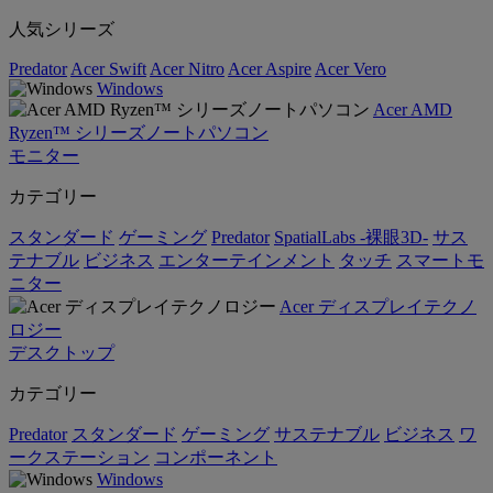
人気シリーズ
Predator
Acer Swift
Acer Nitro
Acer Aspire
Acer Vero
Windows
Acer AMD
Ryzen™ シリーズノートパソコン
モニター
カテゴリー
スタンダード
ゲーミング
Predator
SpatialLabs -裸眼3D-
サス
テナブル
ビジネス
エンターテインメント
タッチ
スマートモ
ニター
Acer ディスプレイテクノ
ロジー
デスクトップ
カテゴリー
Predator
スタンダード
ゲーミング
サステナブル
ビジネス
ワ
ークステーション
コンポーネント
Windows