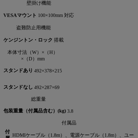
壁掛け機能
VESAマウント
100×100mm 対応
盗難防止用機能
ケンジントン・ロック
搭載
本体寸法（W）×（H）
×（D）mm
スタンドあり
492×378×215
スタンドなし
492×287×69
総重量
包装重量（付属品含む）(kg)
3.8
付属品
付
HDMIケーブル（1.8m）、電源ケーブル（1.8m）、ユー