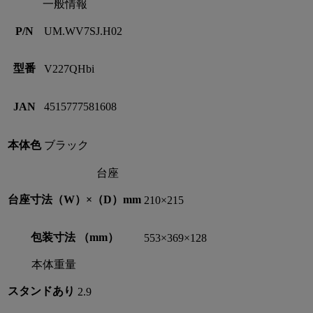
一般情報
P/N
UM.WV7SJ.H02
型番
V227QHbi
JAN
4515777581608
本体色
ブラック
台座
台座寸法（W）×（D）mm
210×215
包装寸法 （mm）
553×369×128
本体重量
スタンドあり
2.9