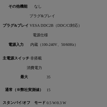
その他機能
なし
プラグ&プレイ
プラグ&プレイ
VESA DDC2B（DDC/CI対応）
電源仕様
電源入力
内蔵（100-240V、50/60Hz）
主電源スイッチ
非搭載
消費電力
最大
35
通常（※弊社実測値）
15
スタンバイ/オフ モード
0.5 W/0.3 W