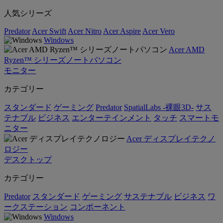
人気シリーズ
Predator
Acer Swift
Acer Nitro
Acer Aspire
Acer Vero
Windows
Acer AMD
Ryzen™ シリーズノートパソコン
モニター
カテゴリー
スタンダード
ゲーミング
Predator
SpatialLabs -裸眼3D-
サス
テナブル
ビジネス
エンターテインメント
タッチ
スマートモ
ニター
Acer ディスプレイテクノ
ロジー
デスクトップ
カテゴリー
Predator
スタンダード
ゲーミング
サステナブル
ビジネス
ワ
ークステーション
コンポーネント
Windows