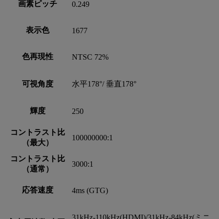
画素ピッチ
0.249
表示色
1677
色再現性
NTSC 72%
可視角度
水平178°/ 垂直178°
輝度
250
コントラスト比
100000000:1
（最大）
コントラスト比
3000:1
（通常）
応答速度
4ms (GTG)
31kHz-110kHz(HDMI)/31kHz-84kHz(ミニ