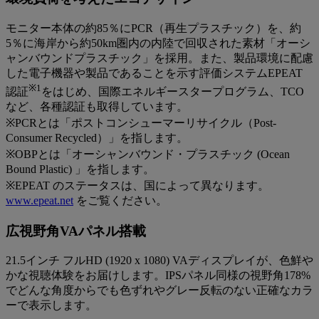
モニター本体の約85％にPCR（再生プラスチック）を、約
5％に海岸から約50km圏内の内陸で回収された素材「オーシ
ャンバウンドプラスチック」を採用。また、製品環境に配慮
した電子機器や製品であることを示す評価システムEPEAT
※1
認証
をはじめ、国際エネルギースタープログラム、TCO
など、各種認証も取得しています。
※PCRとは「ポストコンシューマーリサイクル（Post-
Consumer Recycled）」を指します。
※OBPとは「オーシャンバウンド・プラスチック (Ocean
Bound Plastic) 」を指します。
※EPEAT のステータスは、国によって異なります。
www.epeat.net
をご覧ください。
広視野角VAパネル搭載
21.5インチ フルHD (1920 x 1080) VAディスプレイが、色鮮や
かな視聴体験をお届けします。IPSパネル同様の視野角178%
でどんな角度からでも色ずれやグレー反転のない正確なカラ
ーで表示します。