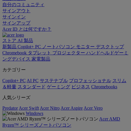
自分のコミュニティ
サインアウト
サインイン
サインアップ
Acer ID とは何ですか？
ストア
AI
製品
新製品
Copilot+ PC
ノートパソコン
モニター
デスクトップ
Chromebook
タブレット
プロジェクター
ハンドヘルドゲーミ
ングデバイス
家電製品
カテゴリー
Copilot+ PC
AI PC
サステナブル
プロフェッショナル
スリム
＆軽量
スタンダード
ゲーミング
ビジネス
Chromebooks
人気シリーズ
Predator
Acer Swift
Acer Nitro
Acer Aspire
Acer Vero
Windows
Acer AMD
Ryzen™ シリーズノートパソコン