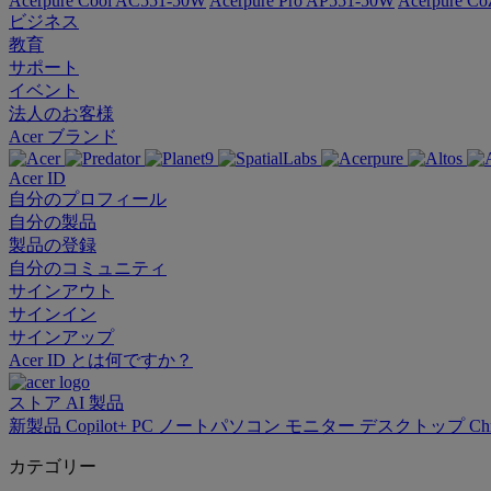
Acerpure Cool AC551-50W
Acerpure Pro AP551-50W
Acerpure C
ビジネス
教育
サポート
イベント
法人のお客様
Acer ブランド
Acer ID
自分のプロフィール
自分の製品
製品の登録
自分のコミュニティ
サインアウト
サインイン
サインアップ
Acer ID とは何ですか？
ストア
AI
製品
新製品
Copilot+ PC
ノートパソコン
モニター
デスクトップ
Ch
カテゴリー