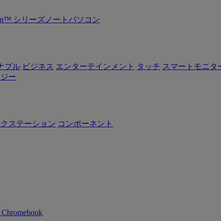
Ryzen™ シリーズノートパソコン
ナブル
ビジネス
エンターテインメント
タッチ
スマートモニタ
ロジー
ークステーション
コンポーネント
n Chromebook