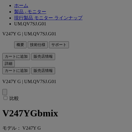
ホーム
製品 - モニター
現行製品 モニター ラインナップ
UM.QV7SJ.G01
V247Y G | UM.QV7SJ.G01
概要
技術仕様
サポート
カートに追加
販売店情報
詳細
カートに追加
販売店情報
V247Y G | UM.QV7SJ.G01
比較
V247YGbmix
モデル： V247Y G