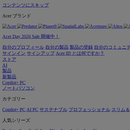
コンテンツにスキップ
Acer ブランド
Acer Day 2026 Sale 開催中！
自分のプロフィール
自分の製品
製品の登録
自分のコミュニ
サインイン
サインアップ
Acer ID とは何ですか？
ストア
AI
製品
新製品
Copilot+ PC
ノートパソコン
カテゴリー
Copilot+ PC
AI PC
サステナブル
プロフェッショナル
スリム＆
人気シリーズ