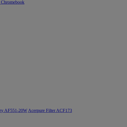
n Chromebook
ozy AF551-20W
Acerpure Filter ACF173