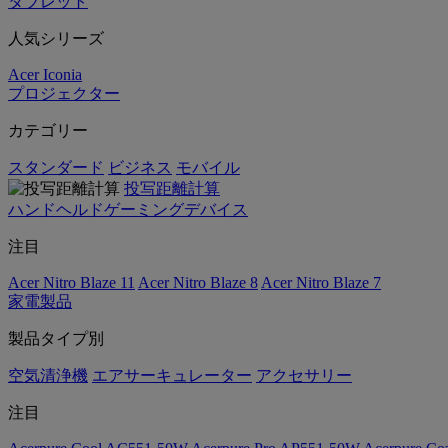
タブレット
人気シリーズ
Acer Iconia
プロジェクター
カテゴリー
スタンダード
ビジネス
モバイル
投写距離計算
ハンドヘルドゲーミングデバイス
注目
Acer Nitro Blaze 11
Acer Nitro Blaze 8
Acer Nitro Blaze 7
家電製品
製品タイプ別
空気清浄機
エアサーキュレーター
アクセサリー
注目