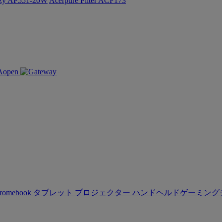
ozy AF551-20W
Acerpure Filter ACF173
romebook
タブレット
プロジェクター
ハンドヘルドゲーミング