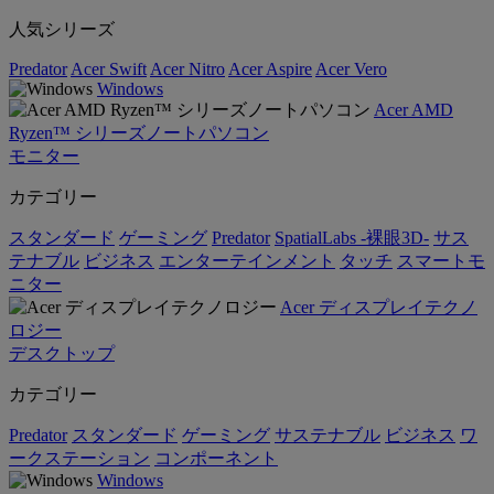
人気シリーズ
Predator
Acer Swift
Acer Nitro
Acer Aspire
Acer Vero
Windows
Acer AMD
Ryzen™ シリーズノートパソコン
モニター
カテゴリー
スタンダード
ゲーミング
Predator
SpatialLabs -裸眼3D-
サス
テナブル
ビジネス
エンターテインメント
タッチ
スマートモ
ニター
Acer ディスプレイテクノ
ロジー
デスクトップ
カテゴリー
Predator
スタンダード
ゲーミング
サステナブル
ビジネス
ワ
ークステーション
コンポーネント
Windows