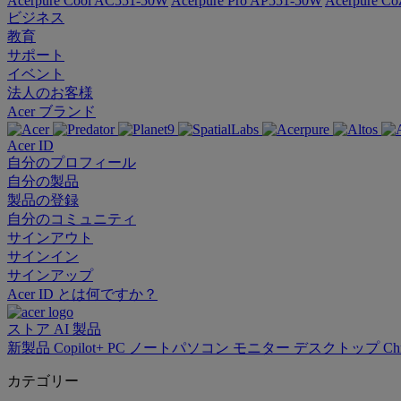
Acerpure Cool AC551-50W
Acerpure Pro AP551-50W
Acerpure C
ビジネス
教育
サポート
イベント
法人のお客様
Acer ブランド
Acer ID
自分のプロフィール
自分の製品
製品の登録
自分のコミュニティ
サインアウト
サインイン
サインアップ
Acer ID とは何ですか？
ストア
AI
製品
新製品
Copilot+ PC
ノートパソコン
モニター
デスクトップ
Ch
カテゴリー