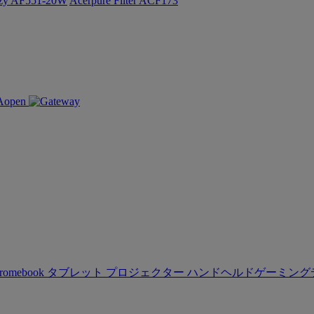
ozy AF551-20W
Acerpure Filter ACF173
romebook
タブレット
プロジェクター
ハンドヘルドゲーミング