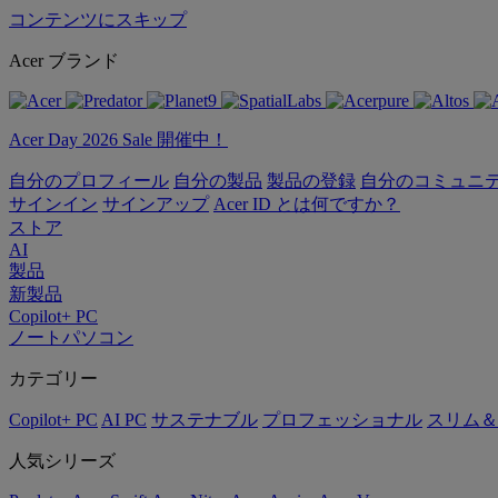
コンテンツにスキップ
Acer ブランド
Acer Day 2026 Sale 開催中！
自分のプロフィール
自分の製品
製品の登録
自分のコミュニ
サインイン
サインアップ
Acer ID とは何ですか？
ストア
AI
製品
新製品
Copilot+ PC
ノートパソコン
カテゴリー
Copilot+ PC
AI PC
サステナブル
プロフェッショナル
スリム＆
人気シリーズ