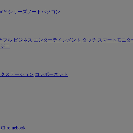
Ryzen™ シリーズノートパソコン
ナブル
ビジネス
エンターテインメント
タッチ
スマートモニタ
ロジー
ークステーション
コンポーネント
n Chromebook