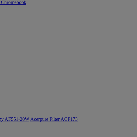
n Chromebook
ozy AF551-20W
Acerpure Filter ACF173