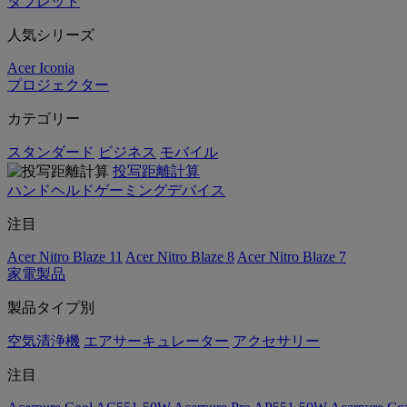
タブレット
人気シリーズ
Acer Iconia
プロジェクター
カテゴリー
スタンダード
ビジネス
モバイル
投写距離計算
ハンドヘルドゲーミングデバイス
注目
Acer Nitro Blaze 11
Acer Nitro Blaze 8
Acer Nitro Blaze 7
家電製品
製品タイプ別
空気清浄機
エアサーキュレーター
アクセサリー
注目