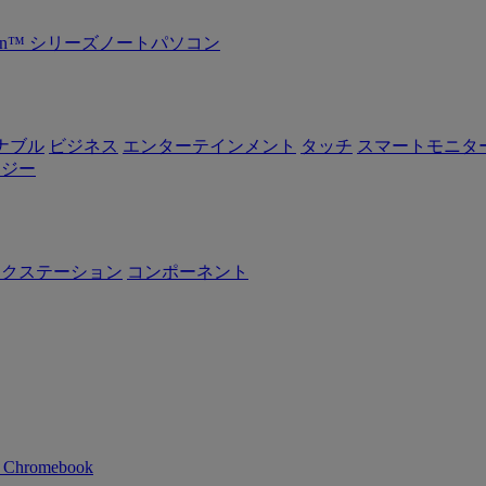
Ryzen™ シリーズノートパソコン
ナブル
ビジネス
エンターテインメント
タッチ
スマートモニタ
ロジー
ークステーション
コンポーネント
n Chromebook