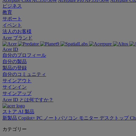
Acerpure Cool AC551-50W
Acerpure Pro AP551-50W
Acerpure C
ビジネス
教育
サポート
イベント
法人のお客様
Acer ブランド
Acer ID
自分のプロフィール
自分の製品
製品の登録
自分のコミュニティ
サインアウト
サインイン
サインアップ
Acer ID とは何ですか？
ストア
AI
製品
新製品
Copilot+ PC
ノートパソコン
モニター
デスクトップ
Ch
カテゴリー