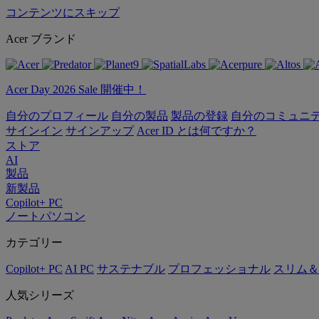
コンテンツにスキップ
Acer ブランド
Acer Day 2026 Sale 開催中！
自分のプロフィール
自分の製品
製品の登録
自分のコミュニ
サインイン
サインアップ
Acer ID とは何ですか？
ストア
AI
製品
新製品
Copilot+ PC
ノートパソコン
カテゴリー
Copilot+ PC
AI PC
サステナブル
プロフェッショナル
スリム＆
人気シリーズ