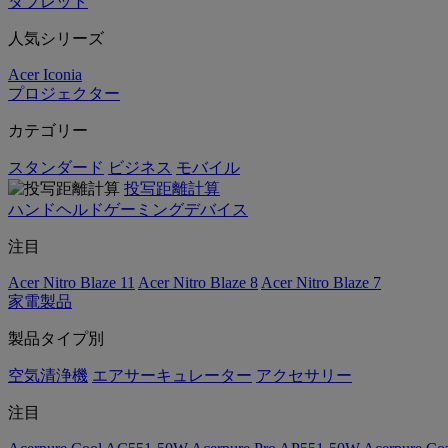
タブレット
人気シリーズ
Acer Iconia
プロジェクター
カテゴリー
スタンダード
ビジネス
モバイル
投写距離計算
ハンドヘルドゲーミングデバイス
注目
Acer Nitro Blaze 11
Acer Nitro Blaze 8
Acer Nitro Blaze 7
家電製品
製品タイプ別
空気清浄機
エアサーキュレーター
アクセサリー
注目