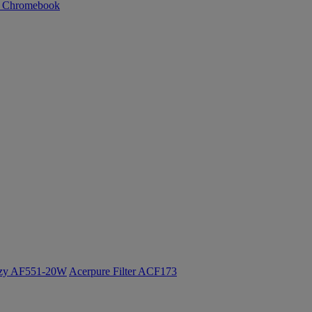
n Chromebook
ozy AF551-20W
Acerpure Filter ACF173