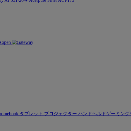
ozy AF551-20W
Acerpure Filter ACF173
romebook
タブレット
プロジェクター
ハンドヘルドゲーミング