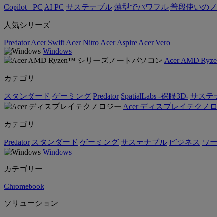
Copilot+ PC
AI PC
サステナブル
薄型でパワフル
普段使いのノ
人気シリーズ
Predator
Acer Swift
Acer Nitro
Acer Aspire
Acer Vero
Windows
Acer AMD 
カテゴリー
スタンダード
ゲーミング
Predator
SpatialLabs -裸眼3D-
サステ
Acer ディスプレイテクノ
カテゴリー
Predator
スタンダード
ゲーミング
サステナブル
ビジネス
ワ
Windows
カテゴリー
Chromebook
ソリューション