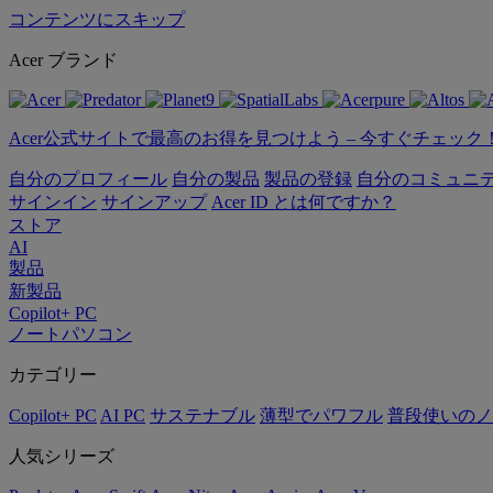
コンテンツにスキップ
Acer ブランド
Acer公式サイトで最高のお得を見つけよう – 今すぐチェック
自分のプロフィール
自分の製品
製品の登録
自分のコミュニ
サインイン
サインアップ
Acer ID とは何ですか？
ストア
AI
製品
新製品
Copilot+ PC
ノートパソコン
カテゴリー
Copilot+ PC
AI PC
サステナブル
薄型でパワフル
普段使いのノ
人気シリーズ