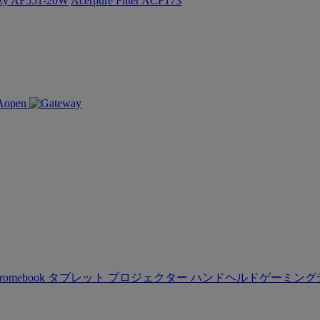
ozy AF551-20W
Acerpure Filter ACF173
romebook
タブレット
プロジェクター
ハンドヘルドゲーミング