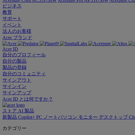
Acerpure Cool AC551-50W
Acerpure Pro AP551-50W
Acerpure C
ビジネス
教育
サポート
イベント
法人のお客様
Acer ブランド
Acer ID
自分のプロフィール
自分の製品
製品の登録
自分のコミュニティ
サインアウト
サインイン
サインアップ
Acer ID とは何ですか？
ストア
AI
製品
新製品
Copilot+ PC
ノートパソコン
モニター
デスクトップ
Ch
カテゴリー