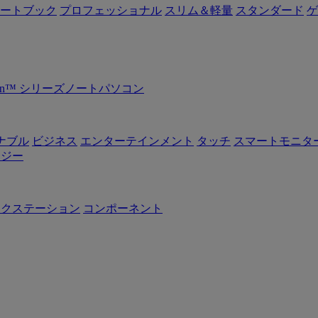
ートブック
プロフェッショナル
スリム＆軽量
スタンダード
ゲ
Ryzen™ シリーズノートパソコン
ナブル
ビジネス
エンターテインメント
タッチ
スマートモニタ
ロジー
ークステーション
コンポーネント