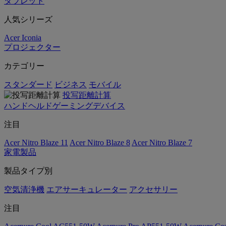
タブレット
人気シリーズ
Acer Iconia
プロジェクター
カテゴリー
スタンダード
ビジネス
モバイル
投写距離計算
ハンドヘルドゲーミングデバイス
注目
Acer Nitro Blaze 11
Acer Nitro Blaze 8
Acer Nitro Blaze 7
家電製品
製品タイプ別
空気清浄機
エアサーキュレーター
アクセサリー
注目