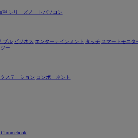
Ryzen™ シリーズノートパソコン
ナブル
ビジネス
エンターテインメント
タッチ
スマートモニタ
ロジー
ークステーション
コンポーネント
n Chromebook