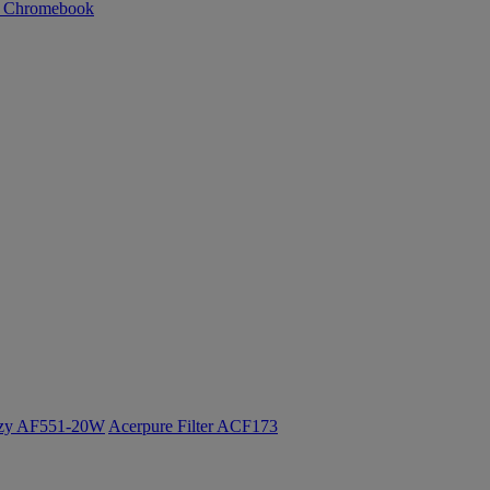
n Chromebook
ozy AF551-20W
Acerpure Filter ACF173