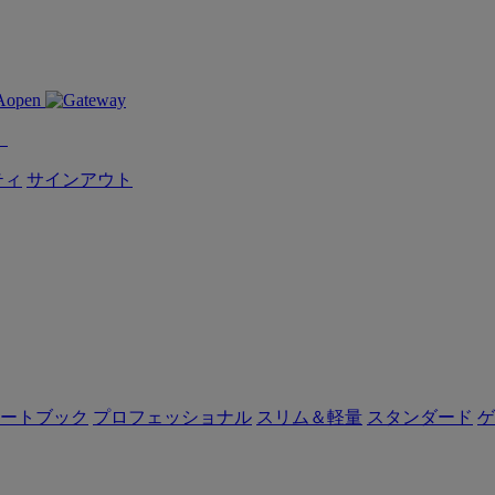
！
ティ
サインアウト
ートブック
プロフェッショナル
スリム＆軽量
スタンダード
ゲ