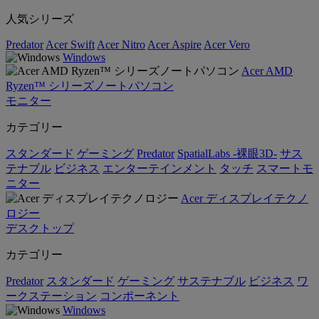
人気シリーズ
Predator
Acer Swift
Acer Nitro
Acer Aspire
Acer Vero
Windows
Acer AMD
Ryzen™ シリーズノートパソコン
モニター
カテゴリー
スタンダード
ゲーミング
Predator
SpatialLabs -裸眼3D-
サス
テナブル
ビジネス
エンターテインメント
タッチ
スマートモ
ニター
Acer ディスプレイテクノ
ロジー
デスクトップ
カテゴリー
Predator
スタンダード
ゲーミング
サステナブル
ビジネス
ワ
ークステーション
コンポーネント
Windows