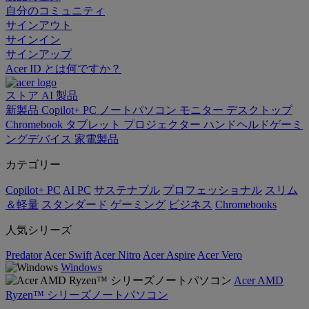
自分のコミュニティ
サインアウト
サインイン
サインアップ
Acer ID とは何ですか？
ストア
AI
製品
新製品
Copilot+ PC
ノートパソコン
モニター
デスクトップ
Chromebook
タブレット
プロジェクター
ハンドヘルドゲーミ
ングデバイス
家電製品
カテゴリー
Copilot+ PC
AI PC
サステナブル
プロフェッショナル
スリム
＆軽量
スタンダード
ゲーミング
ビジネス
Chromebooks
人気シリーズ
Predator
Acer Swift
Acer Nitro
Acer Aspire
Acer Vero
Windows
Acer AMD
Ryzen™ シリーズノートパソコン