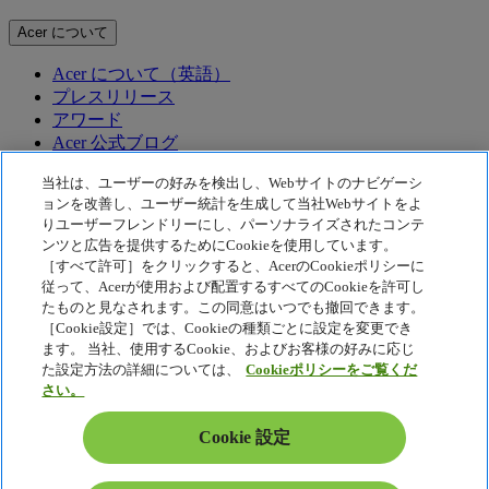
Acer について
Acer について（英語）
プレスリリース
アワード
Acer 公式ブログ
テクノロジー
当社は、ユーザーの好みを検出し、Webサイトのナビゲーシ
ョンを改善し、ユーザー統計を生成して当社Webサイトをよ
りユーザーフレンドリーにし、パーソナライズされたコンテ
テクノロジー
ンツと広告を提供するためにCookieを使用しています。
Acer テクノロジー
［すべて許可］をクリックすると、AcerのCookieポリシーに
従って、Acerが使用および配置するすべてのCookieを許可し
McAfee
Acer Display Widget
たものと見なされます。この同意はいつでも撤回できます。
［Cookie設定］では、Cookieの種類ごとに設定を変更でき
プライバシーポリシー
ます。 当社、使用するCookie、およびお客様の好みに応じ
Cookie ポリシー
た設定方法の詳細については、
Cookieポリシーをご覧くだ
さい。
法的通知
Acer 法的情報
Cookie 設定
アクセシビリティポリシー
Cookie 設定
日本 - 日本語