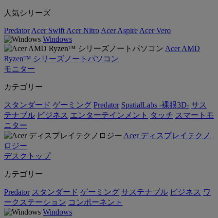
人気シリーズ
Predator
Acer Swift
Acer Nitro
Acer Aspire
Acer Vero
Windows
Acer AMD
Ryzen™ シリーズノートパソコン
モニター
カテゴリー
スタンダード
ゲーミング
Predator
SpatialLabs -裸眼3D-
サス
テナブル
ビジネス
エンターテインメント
タッチ
スマートモ
ニター
Acer ディスプレイテクノ
ロジー
デスクトップ
カテゴリー
Predator
スタンダード
ゲーミング
サステナブル
ビジネス
ワ
ークステーション
コンポーネント
Windows