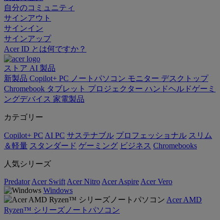
自分のコミュニティ
サインアウト
サインイン
サインアップ
Acer ID とは何ですか？
ストア
AI
製品
新製品
Copilot+ PC
ノートパソコン
モニター
デスクトップ
Chromebook
タブレット
プロジェクター
ハンドヘルドゲーミ
ングデバイス
家電製品
カテゴリー
Copilot+ PC
AI PC
サステナブル
プロフェッショナル
スリム
＆軽量
スタンダード
ゲーミング
ビジネス
Chromebooks
人気シリーズ
Predator
Acer Swift
Acer Nitro
Acer Aspire
Acer Vero
Windows
Acer AMD
Ryzen™ シリーズノートパソコン