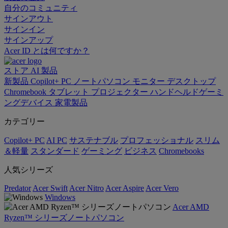
自分のコミュニティ
サインアウト
サインイン
サインアップ
Acer ID とは何ですか？
ストア
AI
製品
新製品
Copilot+ PC
ノートパソコン
モニター
デスクトップ
Chromebook
タブレット
プロジェクター
ハンドヘルドゲーミ
ングデバイス
家電製品
カテゴリー
Copilot+ PC
AI PC
サステナブル
プロフェッショナル
スリム
＆軽量
スタンダード
ゲーミング
ビジネス
Chromebooks
人気シリーズ
Predator
Acer Swift
Acer Nitro
Acer Aspire
Acer Vero
Windows
Acer AMD
Ryzen™ シリーズノートパソコン