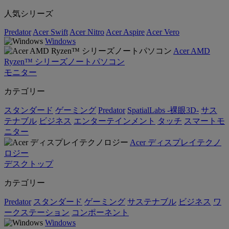
人気シリーズ
Predator
Acer Swift
Acer Nitro
Acer Aspire
Acer Vero
Windows
Acer AMD
Ryzen™ シリーズノートパソコン
モニター
カテゴリー
スタンダード
ゲーミング
Predator
SpatialLabs -裸眼3D-
サス
テナブル
ビジネス
エンターテインメント
タッチ
スマートモ
ニター
Acer ディスプレイテクノ
ロジー
デスクトップ
カテゴリー
Predator
スタンダード
ゲーミング
サステナブル
ビジネス
ワ
ークステーション
コンポーネント
Windows