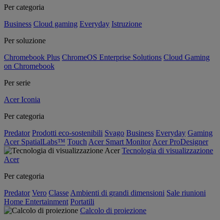
Per categoria
Business
Cloud gaming
Everyday
Istruzione
Per soluzione
Chromebook Plus
ChromeOS Enterprise Solutions
Cloud Gaming
on Chromebook
Per serie
Acer Iconia
Per categoria
Predator
Prodotti eco-sostenibili
Svago
Business
Everyday
Gaming
Acer SpatialLabs™
Touch
Acer Smart Monitor
Acer ProDesigner
Tecnologia di visualizzazione
Acer
Per categoria
Predator
Vero
Classe
Ambienti di grandi dimensioni
Sale riunioni
Home Entertainment
Portatili
Calcolo di proiezione