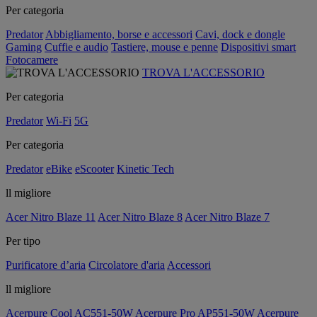
Per categoria
Predator
Abbigliamento, borse e accessori
Cavi, dock e dongle
Gaming
Cuffie e audio
Tastiere, mouse e penne
Dispositivi smart
Fotocamere
TROVA L'ACCESSORIO
Per categoria
Predator
Wi-Fi
5G
Per categoria
Predator
eBike
eScooter
Kinetic Tech
ll migliore
Acer Nitro Blaze 11
Acer Nitro Blaze 8
Acer Nitro Blaze 7
Per tipo
Purificatore d’aria
Circolatore d'aria
Accessori
ll migliore
Acerpure Cool AC551-50W
Acerpure Pro AP551-50W
Acerpure