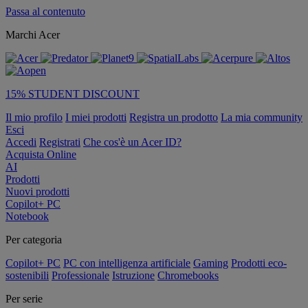
Passa al contenuto
Marchi Acer
15% STUDENT DISCOUNT
Il mio profilo
I miei prodotti
Registra un prodotto
La mia community
Esci
Accedi
Registrati
Che cos'è un Acer ID?
Acquista Online
AI
Prodotti
Nuovi prodotti
Copilot+ PC
Notebook
Per categoria
Copilot+ PC
PC con intelligenza artificiale
Gaming
Prodotti eco-
sostenibili
Professionale
Istruzione
Chromebooks
Per serie