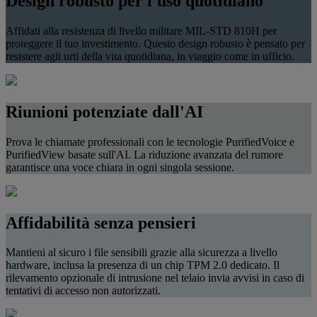
Design robusto per l'uso quotidiano
Affidati alla resistenza di livello militare MIL‑STD 810H per
proteggere il tuo investimento. Questo design robusto è pensato per
resistere agli urti della vita quotidiana, in viaggio come in ufficio.
Riunioni potenziate dall'AI
Prova le chiamate professionali con le tecnologie PurifiedVoice e
PurifiedView basate sull'AI. La riduzione avanzata del rumore
garantisce una voce chiara in ogni singola sessione.
Affidabilità senza pensieri
Mantieni al sicuro i file sensibili grazie alla sicurezza a livello
hardware, inclusa la presenza di un chip TPM 2.0 dedicato. Il
rilevamento opzionale di intrusione nel telaio invia avvisi in caso di
tentativi di accesso non autorizzati.