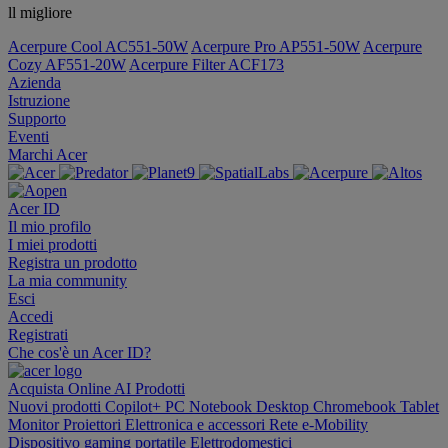
ll migliore
Acerpure Cool AC551-50W
Acerpure Pro AP551-50W
Acerpure
Cozy AF551-20W
Acerpure Filter ACF173
Azienda
Istruzione
Supporto
Eventi
Marchi Acer
Acer ID
Il mio profilo
I miei prodotti
Registra un prodotto
La mia community
Esci
Accedi
Registrati
Che cos'è un Acer ID?
Acquista Online
AI
Prodotti
Nuovi prodotti
Copilot+ PC
Notebook
Desktop
Chromebook
Tablet
Monitor
Proiettori
Elettronica e accessori
Rete
e-Mobility
Dispositivo gaming portatile
Elettrodomestici