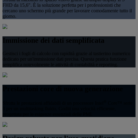
FHD da 15,6". È la soluzione perfetta per i professionisti che
cercano uno schermo più grande per lavorare comodamente tutto il
giorno.
Immissione dei dati semplificata
Gestisci i fogli di calcolo con rapidità grazie al tastierino numerico
dedicato per un'immissione dati precisa. Questa pratica funzione
semplifica notevolmente le attività di contabilità e reporting.
Prestazioni core di nuova generazione
®
Sfrutta le prestazioni affidabili di un processore Intel
Core™ serie
3 per un multitasking fluido. Goditi una velocità efficiente,
progettata per le esigenze essenziali delle PMI.