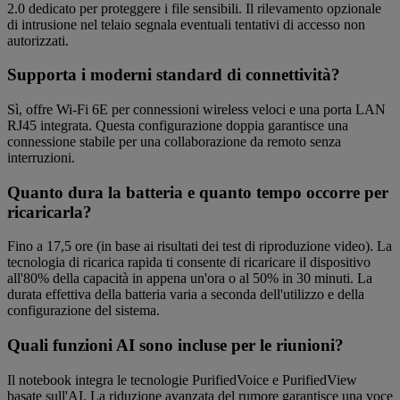
2.0 dedicato per proteggere i file sensibili. Il rilevamento opzionale
di intrusione nel telaio segnala eventuali tentativi di accesso non
autorizzati.
Supporta i moderni standard di connettività?
Sì, offre Wi‑Fi 6E per connessioni wireless veloci e una porta LAN
RJ45 integrata. Questa configurazione doppia garantisce una
connessione stabile per una collaborazione da remoto senza
interruzioni.
Quanto dura la batteria e quanto tempo occorre per
ricaricarla?
Fino a 17,5 ore (in base ai risultati dei test di riproduzione video). La
tecnologia di ricarica rapida ti consente di ricaricare il dispositivo
all'80% della capacità in appena un'ora o al 50% in 30 minuti. La
durata effettiva della batteria varia a seconda dell'utilizzo e della
configurazione del sistema.
Quali funzioni AI sono incluse per le riunioni?
Il notebook integra le tecnologie PurifiedVoice e PurifiedView
basate sull'AI. La riduzione avanzata del rumore garantisce una voce