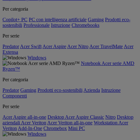
Per categoria
Copilot+ PC
PC con intelligenza artificiale
Gaming
Prodotti eco-
sostenibili
Professionale
Istruzione
Chromebooks
Per serie
Predator
Acer Swift
Acer Aspire
Acer Nitro
Acer TravelMate
Acer
Extensa
Windows
Notebook Acer serie AMD
Ryzen™
Per categoria
Predator
Gaming
Prodotti eco-sostenibili
Azienda
Istruzione
Componenti
Per serie
Acer Aspire all-in-one
Desktop Acer Aspire Classic
Nitro
Desktop
aziendali Acer Veriton
Acer Veriton all-in-one
Workstation Acer
Veriton
Add-In-One
Chromebox
Mini PC
Windows