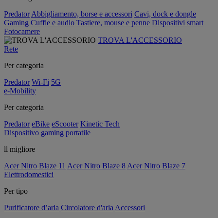
Predator
Abbigliamento, borse e accessori
Cavi, dock e dongle
Gaming
Cuffie e audio
Tastiere, mouse e penne
Dispositivi smart
Fotocamere
TROVA L'ACCESSORIO
Rete
Per categoria
Predator
Wi-Fi
5G
e-Mobility
Per categoria
Predator
eBike
eScooter
Kinetic Tech
Dispositivo gaming portatile
ll migliore
Acer Nitro Blaze 11
Acer Nitro Blaze 8
Acer Nitro Blaze 7
Elettrodomestici
Per tipo
Purificatore d’aria
Circolatore d'aria
Accessori