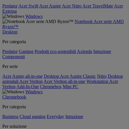
Predator
Acer Swift
Acer Aspire
Acer Nitro
Acer TravelMate
Acer
Extensa
Windows
Notebook Acer serie AMD
Ryzen™
Desktop
Per categoria
Predator
Gaming
Prodotti eco-sostenibili
Azienda
Istruzione
Componenti
Per serie
Acer Aspire all-in-one
Desktop Acer Aspire Classic
Nitro
Desktop
aziendali Acer Veriton
Acer Veriton all-in-one
Workstation Acer
Veriton
Add-In-One
Chromebox
Mini PC
Windows
Chromebook
Per categoria
Business
Cloud gaming
Everyday
Istruzione
Per soluzione