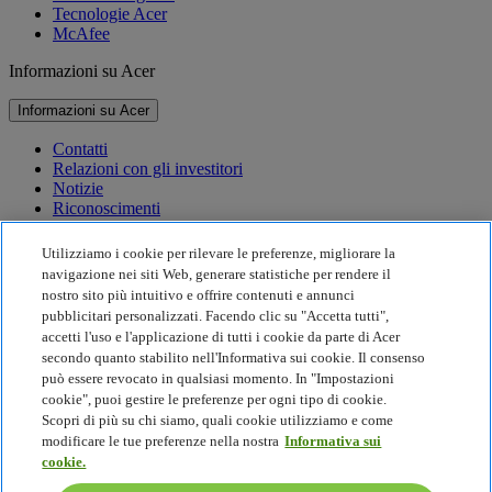
Tecnologie Acer
McAfee
Informazioni su Acer
Informazioni su Acer
Contatti
Relazioni con gli investitori
Notizie
Riconoscimenti
Eventi
Utilizziamo i cookie per rilevare le preferenze, migliorare la
Sostenibilità
navigazione nei siti Web, generare statistiche per rendere il
nostro sito più intuitivo e offrire contenuti e annunci
Sostenibilità
pubblicitari personalizzati. Facendo clic su "Accetta tutti",
accetti l'uso e l'applicazione di tutti i cookie da parte di Acer
Responsabilità sociale d'impresa
secondo quanto stabilito nell'Informativa sui cookie. Il consenso
Impronta di carbonio del prodotto
può essere revocato in qualsiasi momento. In "Impostazioni
Project Humanity
cookie", puoi gestire le preferenze per ogni tipo di cookie.
Earthion
Scopri di più su chi siamo, quali cookie utilizziamo e come
Politica sulla privacy
modificare le tue preferenze nella nostra
Informativa sui
Politica sui Cookie
cookie.
Nota legale