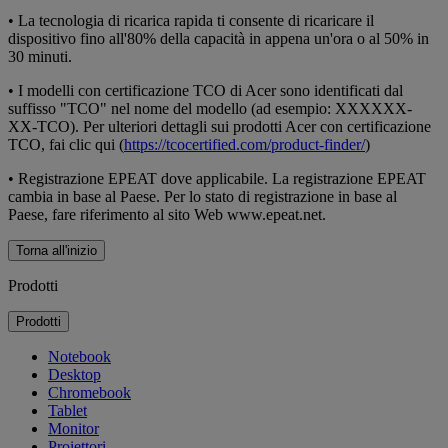
•
La tecnologia di ricarica rapida ti consente di ricaricare il
dispositivo fino all'80% della capacità in appena un'ora o al 50% in
30 minuti.
•
I modelli con certificazione TCO di Acer sono identificati dal
suffisso "TCO" nel nome del modello (ad esempio: XXXXXX-
XX-TCO). Per ulteriori dettagli sui prodotti Acer con certificazione
TCO, fai clic qui (
https://tcocertified.com/product-finder/
)
•
Registrazione EPEAT dove applicabile. La registrazione EPEAT
cambia in base al Paese. Per lo stato di registrazione in base al
Paese, fare riferimento al sito Web www.epeat.net.
Torna all'inizio
Prodotti
Prodotti
Notebook
Desktop
Chromebook
Tablet
Monitor
Proiettori