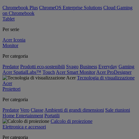
Chromebook Plus
ChromeOS Enterprise Solutions
Cloud Gaming
on Chromebook
Tablet
Per serie
Acer Iconia
Monitor
Per categoria
Predator
Prodotti eco-sostenibili
Svago
Business
Everyday
Gaming
Acer SpatialLabs™
Touch
Acer Smart Monitor
Acer ProDesigner
Tecnologia di visualizzazione
Acer
Proiettori
Per categoria
Predator
Vero
Classe
Ambienti di grandi dimensioni
Sale riunioni
Home Entertainment
Portatili
Calcolo di proiezione
Elettronica e accessori
Per categoria