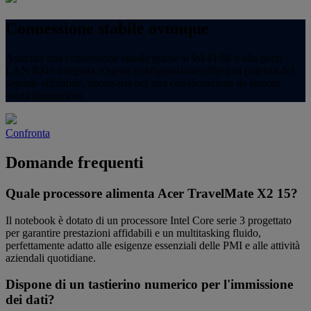
Connessione stabile ovunque
Assicura una connessione stabile grazie al Wi‑Fi 6E e alla porta
LAN RJ45 integrata. Questa configurazione offre una potenza del
segnale affidabile, necessaria per una collaborazione da remoto
senza interruzioni.
Confronta
Domande frequenti
Quale processore alimenta Acer TravelMate X2 15?
Il notebook è dotato di un processore Intel Core serie 3 progettato
per garantire prestazioni affidabili e un multitasking fluido,
perfettamente adatto alle esigenze essenziali delle PMI e alle attività
aziendali quotidiane.
Dispone di un tastierino numerico per l'immissione
dei dati?