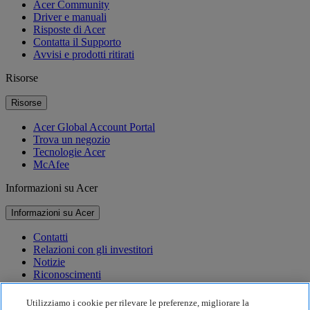
Acer Community
Driver e manuali
Risposte di Acer
Contatta il Supporto
Avvisi e prodotti ritirati
Risorse
Risorse
Acer Global Account Portal
Trova un negozio
Tecnologie Acer
McAfee
Informazioni su Acer
Informazioni su Acer
Contatti
Relazioni con gli investitori
Notizie
Riconoscimenti
Eventi
Utilizziamo i cookie per rilevare le preferenze, migliorare la