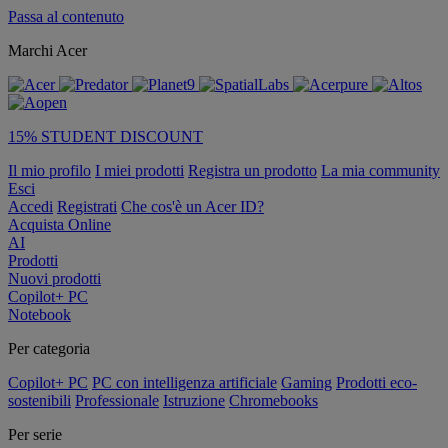
Passa al contenuto
Marchi Acer
15% STUDENT DISCOUNT
Il mio profilo
I miei prodotti
Registra un prodotto
La mia community
Esci
Accedi
Registrati
Che cos'è un Acer ID?
Acquista Online
AI
Prodotti
Nuovi prodotti
Copilot+ PC
Notebook
Per categoria
Copilot+ PC
PC con intelligenza artificiale
Gaming
Prodotti eco-
sostenibili
Professionale
Istruzione
Chromebooks
Per serie