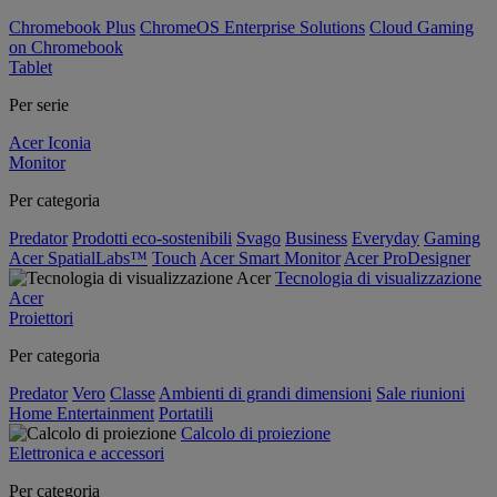
Chromebook Plus
ChromeOS Enterprise Solutions
Cloud Gaming
on Chromebook
Tablet
Per serie
Acer Iconia
Monitor
Per categoria
Predator
Prodotti eco-sostenibili
Svago
Business
Everyday
Gaming
Acer SpatialLabs™
Touch
Acer Smart Monitor
Acer ProDesigner
Tecnologia di visualizzazione
Acer
Proiettori
Per categoria
Predator
Vero
Classe
Ambienti di grandi dimensioni
Sale riunioni
Home Entertainment
Portatili
Calcolo di proiezione
Elettronica e accessori
Per categoria