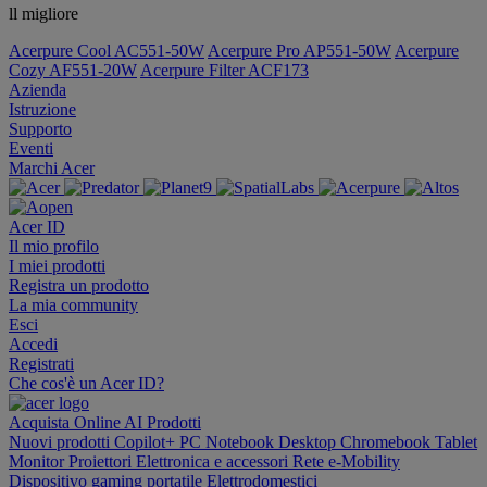
ll migliore
Acerpure Cool AC551-50W
Acerpure Pro AP551-50W
Acerpure
Cozy AF551-20W
Acerpure Filter ACF173
Azienda
Istruzione
Supporto
Eventi
Marchi Acer
Acer ID
Il mio profilo
I miei prodotti
Registra un prodotto
La mia community
Esci
Accedi
Registrati
Che cos'è un Acer ID?
Acquista Online
AI
Prodotti
Nuovi prodotti
Copilot+ PC
Notebook
Desktop
Chromebook
Tablet
Monitor
Proiettori
Elettronica e accessori
Rete
e-Mobility
Dispositivo gaming portatile
Elettrodomestici