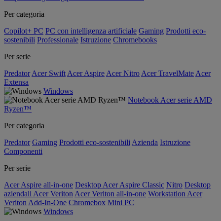
Per categoria
Copilot+ PC
PC con intelligenza artificiale
Gaming
Prodotti eco-
sostenibili
Professionale
Istruzione
Chromebooks
Per serie
Predator
Acer Swift
Acer Aspire
Acer Nitro
Acer TravelMate
Acer
Extensa
Windows
Notebook Acer serie AMD
Ryzen™
Per categoria
Predator
Gaming
Prodotti eco-sostenibili
Azienda
Istruzione
Componenti
Per serie
Acer Aspire all-in-one
Desktop Acer Aspire Classic
Nitro
Desktop
aziendali Acer Veriton
Acer Veriton all-in-one
Workstation Acer
Veriton
Add-In-One
Chromebox
Mini PC
Windows