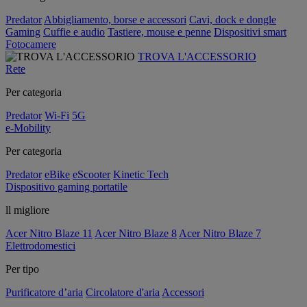
Predator
Abbigliamento, borse e accessori
Cavi, dock e dongle
Gaming
Cuffie e audio
Tastiere, mouse e penne
Dispositivi smart
Fotocamere
TROVA L'ACCESSORIO
Rete
Per categoria
Predator
Wi-Fi
5G
e-Mobility
Per categoria
Predator
eBike
eScooter
Kinetic Tech
Dispositivo gaming portatile
ll migliore
Acer Nitro Blaze 11
Acer Nitro Blaze 8
Acer Nitro Blaze 7
Elettrodomestici
Per tipo
Purificatore d’aria
Circolatore d'aria
Accessori