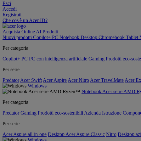
Esci
Accedi
Registrati
Che cos'è un Acer ID?
Acquista Online
AI
Prodotti
Nuovi prodotti
Copilot+ PC
Notebook
Desktop
Chromebook
Tablet
Per categoria
Copilot+ PC
PC con intelligenza artificiale
Gaming
Prodotti eco-soste
Per serie
Predator
Acer Swift
Acer Aspire
Acer Nitro
Acer TravelMate
Acer Ex
Windows
Notebook Acer serie AMD 
Per categoria
Predator
Gaming
Prodotti eco-sostenibili
Azienda
Istruzione
Compone
Per serie
Acer Aspire all-in-one
Desktop Acer Aspire Classic
Nitro
Desktop azi
Windows