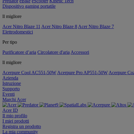
Predator
eBike
eScooter
Kinetic Tech
Dispositivo gaming portatile
ll migliore
Acer Nitro Blaze 11
Acer Nitro Blaze 8
Acer Nitro Blaze 7
Elettrodomestici
Per tipo
Purificatore d’aria
Circolatore d'aria
Accessori
ll migliore
Acerpure Cool AC551-50W
Acerpure Pro AP551-50W
Acerpure C
Azienda
Istruzione
Supporto
Eventi
Marchi Acer
Acer ID
Il mio profilo
I miei prodotti
Registra un prodotto
La mia community