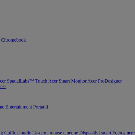
n Chromebook
cer SpatialLabs™
Touch
Acer Smart Monitor
Acer ProDesigner
Acer
e Entertainment
Portatili
ng
Cuffie e audio
Tastiere, mouse e penne
Dispositivi smart
Fotocamere