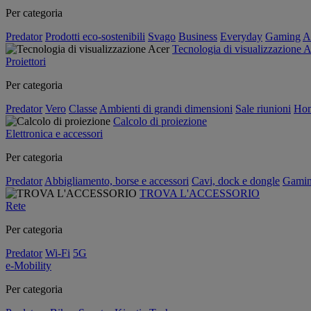
Per categoria
Predator
Prodotti eco-sostenibili
Svago
Business
Everyday
Gaming
A
Tecnologia di visualizzazione 
Proiettori
Per categoria
Predator
Vero
Classe
Ambienti di grandi dimensioni
Sale riunioni
Hom
Calcolo di proiezione
Elettronica e accessori
Per categoria
Predator
Abbigliamento, borse e accessori
Cavi, dock e dongle
Gami
TROVA L'ACCESSORIO
Rete
Per categoria
Predator
Wi-Fi
5G
e-Mobility
Per categoria