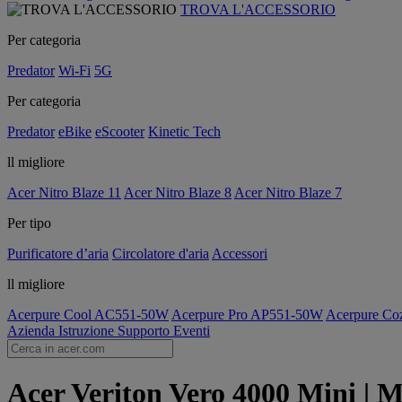
TROVA L'ACCESSORIO
Per categoria
Predator
Wi-Fi
5G
Per categoria
Predator
eBike
eScooter
Kinetic Tech
ll migliore
Acer Nitro Blaze 11
Acer Nitro Blaze 8
Acer Nitro Blaze 7
Per tipo
Purificatore d’aria
Circolatore d'aria
Accessori
ll migliore
Acerpure Cool AC551-50W
Acerpure Pro AP551-50W
Acerpure C
Azienda
Istruzione
Supporto
Eventi
Acer Veriton Vero 4000 Mini | Mi