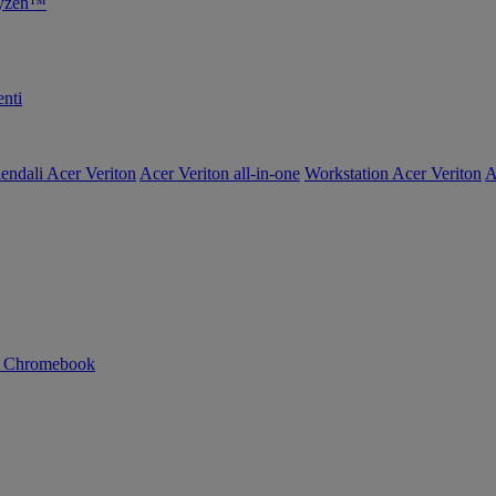
Ryzen™
nti
endali Acer Veriton
Acer Veriton all-in-one
Workstation Acer Veriton
A
n Chromebook