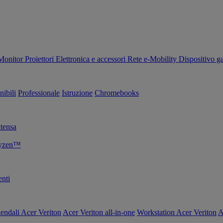
Monitor
Proiettori
Elettronica e accessori
Rete
e-Mobility
Dispositivo g
nibili
Professionale
Istruzione
Chromebooks
tensa
Ryzen™
nti
endali Acer Veriton
Acer Veriton all-in-one
Workstation Acer Veriton
A