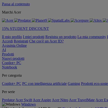
Passa al contenuto
Marchi Acer
15% STUDENT DISCOUNT
Il mio profilo
I miei prodotti
Registra un prodotto
La mia community
Accedi
Registrati
Che cos'è un Acer ID?
Acquista Online
AI
Prodotti
Nuovi prodotti
Copilot+ PC
Notebook
Per categoria
Copilot+ PC
PC con intelligenza artificiale
Gaming
Prodotti eco-soste
Per serie
Predator
Acer Swift
Acer Aspire
Acer Nitro
Acer TravelMate
Acer Ex
Windows