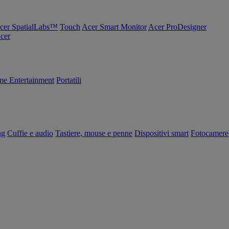
cer SpatialLabs™
Touch
Acer Smart Monitor
Acer ProDesigner
Acer
e Entertainment
Portatili
ng
Cuffie e audio
Tastiere, mouse e penne
Dispositivi smart
Fotocamere