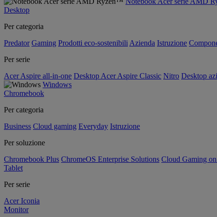
Notebook Acer serie AMD 
Desktop
Per categoria
Predator
Gaming
Prodotti eco-sostenibili
Azienda
Istruzione
Compone
Per serie
Acer Aspire all-in-one
Desktop Acer Aspire Classic
Nitro
Desktop azi
Windows
Chromebook
Per categoria
Business
Cloud gaming
Everyday
Istruzione
Per soluzione
Chromebook Plus
ChromeOS Enterprise Solutions
Cloud Gaming o
Tablet
Per serie
Acer Iconia
Monitor