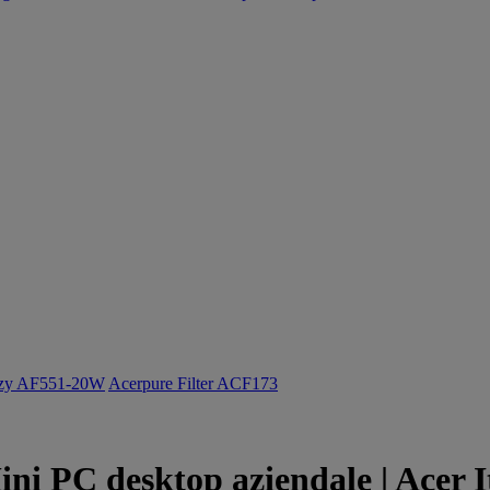
ozy AF551-20W
Acerpure Filter ACF173
ni PC desktop aziendale | Acer I