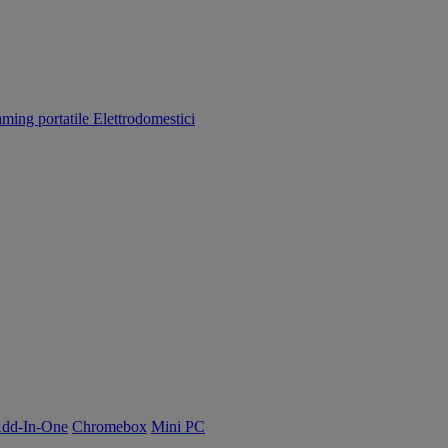
aming portatile
Elettrodomestici
dd-In-One
Chromebox
Mini PC