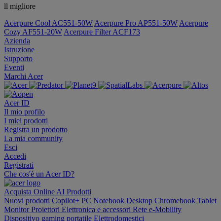
ll migliore
Acerpure Cool AC551-50W
Acerpure Pro AP551-50W
Acerpure
Cozy AF551-20W
Acerpure Filter ACF173
Azienda
Istruzione
Supporto
Eventi
Marchi Acer
Acer ID
Il mio profilo
I miei prodotti
Registra un prodotto
La mia community
Esci
Accedi
Registrati
Che cos'è un Acer ID?
Acquista Online
AI
Prodotti
Nuovi prodotti
Copilot+ PC
Notebook
Desktop
Chromebook
Tablet
Monitor
Proiettori
Elettronica e accessori
Rete
e-Mobility
Dispositivo gaming portatile
Elettrodomestici