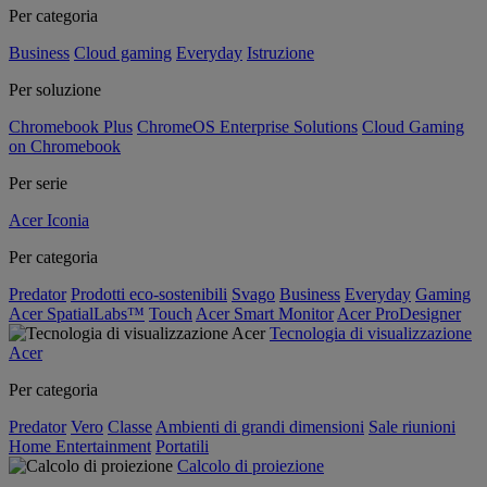
Per categoria
Business
Cloud gaming
Everyday
Istruzione
Per soluzione
Chromebook Plus
ChromeOS Enterprise Solutions
Cloud Gaming
on Chromebook
Per serie
Acer Iconia
Per categoria
Predator
Prodotti eco-sostenibili
Svago
Business
Everyday
Gaming
Acer SpatialLabs™
Touch
Acer Smart Monitor
Acer ProDesigner
Tecnologia di visualizzazione
Acer
Per categoria
Predator
Vero
Classe
Ambienti di grandi dimensioni
Sale riunioni
Home Entertainment
Portatili
Calcolo di proiezione