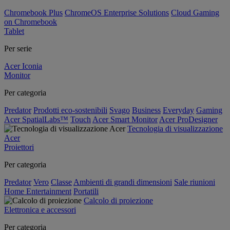
Chromebook Plus
ChromeOS Enterprise Solutions
Cloud Gaming
on Chromebook
Tablet
Per serie
Acer Iconia
Monitor
Per categoria
Predator
Prodotti eco-sostenibili
Svago
Business
Everyday
Gaming
Acer SpatialLabs™
Touch
Acer Smart Monitor
Acer ProDesigner
Tecnologia di visualizzazione
Acer
Proiettori
Per categoria
Predator
Vero
Classe
Ambienti di grandi dimensioni
Sale riunioni
Home Entertainment
Portatili
Calcolo di proiezione
Elettronica e accessori
Per categoria