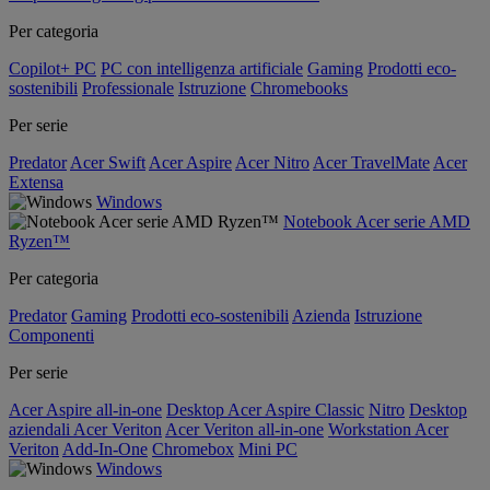
Per categoria
Copilot+ PC
PC con intelligenza artificiale
Gaming
Prodotti eco-
sostenibili
Professionale
Istruzione
Chromebooks
Per serie
Predator
Acer Swift
Acer Aspire
Acer Nitro
Acer TravelMate
Acer
Extensa
Windows
Notebook Acer serie AMD
Ryzen™
Per categoria
Predator
Gaming
Prodotti eco-sostenibili
Azienda
Istruzione
Componenti
Per serie
Acer Aspire all-in-one
Desktop Acer Aspire Classic
Nitro
Desktop
aziendali Acer Veriton
Acer Veriton all-in-one
Workstation Acer
Veriton
Add-In-One
Chromebox
Mini PC
Windows