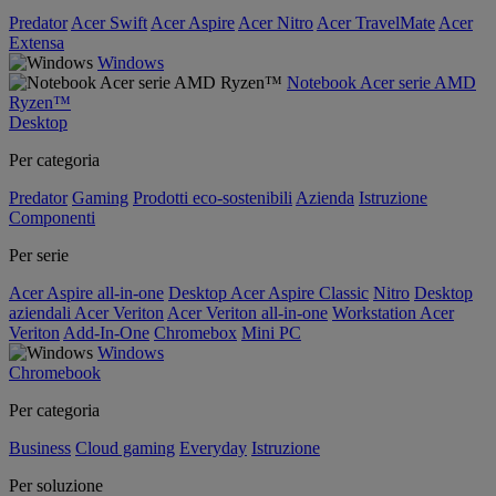
Predator
Acer Swift
Acer Aspire
Acer Nitro
Acer TravelMate
Acer
Extensa
Windows
Notebook Acer serie AMD
Ryzen™
Desktop
Per categoria
Predator
Gaming
Prodotti eco-sostenibili
Azienda
Istruzione
Componenti
Per serie
Acer Aspire all-in-one
Desktop Acer Aspire Classic
Nitro
Desktop
aziendali Acer Veriton
Acer Veriton all-in-one
Workstation Acer
Veriton
Add-In-One
Chromebox
Mini PC
Windows
Chromebook
Per categoria
Business
Cloud gaming
Everyday
Istruzione
Per soluzione