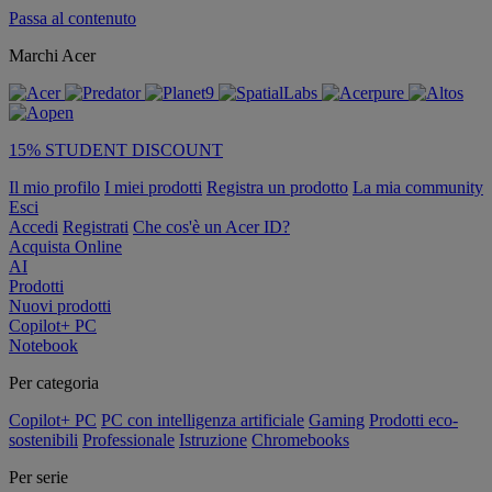
Passa al contenuto
Marchi Acer
15% STUDENT DISCOUNT
Il mio profilo
I miei prodotti
Registra un prodotto
La mia community
Esci
Accedi
Registrati
Che cos'è un Acer ID?
Acquista Online
AI
Prodotti
Nuovi prodotti
Copilot+ PC
Notebook
Per categoria
Copilot+ PC
PC con intelligenza artificiale
Gaming
Prodotti eco-
sostenibili
Professionale
Istruzione
Chromebooks
Per serie