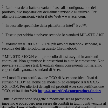
2
. La durata della batteria varia in base alla configurazione del
prodotto, alle impostazioni dell'alimentazione e all'utilizzo. Per
ulteriori informazioni, visita il sito Web www.acer.com.
3
®
. In base alle specifiche della piattaforma Intel
Evo™.
4
. Testato per sabbia e polvere secondo lo standard MIL-STD 810F.
5
. Volume tra il 180% e il 256% più alto dei notebook standard, a
seconda dei file riprodotti su questo Chromebook.
* MIL-STD 810G/H è un protocollo di test eseguiti in ambienti
controllati. Non garantisce le prestazioni in tutte le circostanze. Non
provare a simulare i test. Eventuali danni conseguenti non saranno
coperti dalla garanzia standard di Acer.
** I modelli con certificazione TCO di Acer sono identificati dal
suffisso "TCO" nel nome del modello (ad esempio: XXXXXX-
XX-TCO). Per ulteriori dettagli sui prodotti Acer con certificazione
TCO, visita il sito Web
https://tcocertified.com/product-finder/
Tutte le offerte sono soggette a modifiche senza preavviso o
impegno e potrebbero non essere disponibili in tutti i punti vendita al
dettaglio. I prezzi indicati sono quelli consigliati dai produttori e