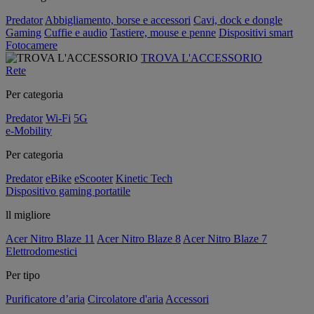
Predator
Abbigliamento, borse e accessori
Cavi, dock e dongle
Gaming
Cuffie e audio
Tastiere, mouse e penne
Dispositivi smart
Fotocamere
TROVA L'ACCESSORIO
Rete
Per categoria
Predator
Wi-Fi
5G
e-Mobility
Per categoria
Predator
eBike
eScooter
Kinetic Tech
Dispositivo gaming portatile
ll migliore
Acer Nitro Blaze 11
Acer Nitro Blaze 8
Acer Nitro Blaze 7
Elettrodomestici
Per tipo
Purificatore d’aria
Circolatore d'aria
Accessori