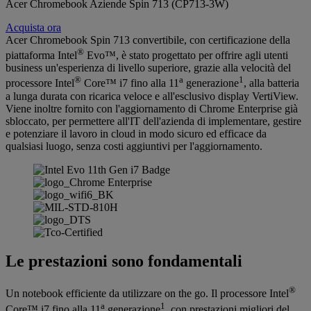
Acer Chromebook Aziende Spin 713 (CP713-3W)
Acquista ora
Acer Chromebook Spin 713 convertibile, con certificazione della
®
piattaforma Intel
Evo™, è stato progettato per offrire agli utenti
business un'esperienza di livello superiore, grazie alla velocità del
®
a
1
processore Intel
Core™ i7 fino alla 11
generazione
, alla batteria
a lunga durata con ricarica veloce e all'esclusivo display VertiView.
Viene inoltre fornito con l'aggiornamento di Chrome Enterprise già
sbloccato, per permettere all'IT dell'azienda di implementare, gestire
e potenziare il lavoro in cloud in modo sicuro ed efficace da
qualsiasi luogo, senza costi aggiuntivi per l'aggiornamento.
Le prestazioni sono fondamentali
®
Un notebook efficiente da utilizzare on the go. Il processore Intel
a
1
Core™ i7 fino alla 11
generazione
, con prestazioni migliori del