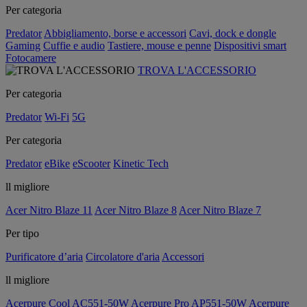
Per categoria
Predator
Abbigliamento, borse e accessori
Cavi, dock e dongle
Gaming
Cuffie e audio
Tastiere, mouse e penne
Dispositivi smart
Fotocamere
TROVA L'ACCESSORIO
Per categoria
Predator
Wi-Fi
5G
Per categoria
Predator
eBike
eScooter
Kinetic Tech
ll migliore
Acer Nitro Blaze 11
Acer Nitro Blaze 8
Acer Nitro Blaze 7
Per tipo
Purificatore d’aria
Circolatore d'aria
Accessori
ll migliore
Acerpure Cool AC551-50W
Acerpure Pro AP551-50W
Acerpure