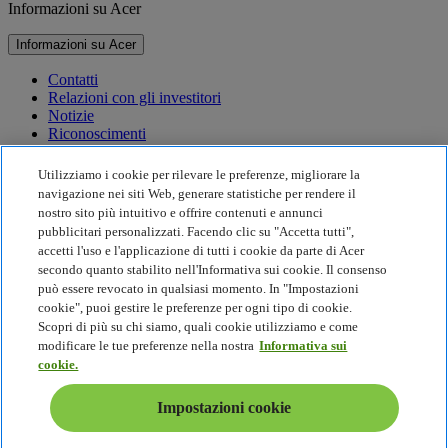
Informazioni su Acer
Informazioni su Acer
Contatti
Relazioni con gli investitori
Notizie
Riconoscimenti
Eventi
Utilizziamo i cookie per rilevare le preferenze, migliorare la
Sostenibilità
navigazione nei siti Web, generare statistiche per rendere il
nostro sito più intuitivo e offrire contenuti e annunci
Sostenibilità
pubblicitari personalizzati. Facendo clic su "Accetta tutti",
accetti l'uso e l'applicazione di tutti i cookie da parte di Acer
Responsabilità sociale d'impresa
secondo quanto stabilito nell'Informativa sui cookie. Il consenso
Impronta di carbonio del prodotto
può essere revocato in qualsiasi momento. In "Impostazioni
Project Humanity
cookie", puoi gestire le preferenze per ogni tipo di cookie.
Earthion
Scopri di più su chi siamo, quali cookie utilizziamo e come
Politica sulla privacy
modificare le tue preferenze nella nostra
Informativa sui
Politica sui Cookie
cookie.
Nota legale
Ulteriori informazioni legali
Impostazioni cookie
Politica sull'accessibilità
Impostazioni cookie