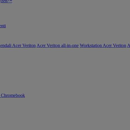
Ryzen™
nti
endali Acer Veriton
Acer Veriton all-in-one
Workstation Acer Veriton
A
n Chromebook