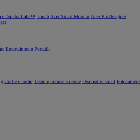
cer SpatialLabs™
Touch
Acer Smart Monitor
Acer ProDesigner
Acer
e Entertainment
Portatili
ng
Cuffie e audio
Tastiere, mouse e penne
Dispositivi smart
Fotocamere