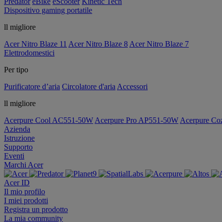
Predator
eBike
eScooter
Kinetic Tech
Dispositivo gaming portatile
ll migliore
Acer Nitro Blaze 11
Acer Nitro Blaze 8
Acer Nitro Blaze 7
Elettrodomestici
Per tipo
Purificatore d’aria
Circolatore d'aria
Accessori
ll migliore
Acerpure Cool AC551-50W
Acerpure Pro AP551-50W
Acerpure C
Azienda
Istruzione
Supporto
Eventi
Marchi Acer
Acer ID
Il mio profilo
I miei prodotti
Registra un prodotto
La mia community