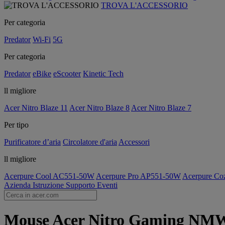
TROVA L'ACCESSORIO
Per categoria
Predator
Wi-Fi
5G
Per categoria
Predator
eBike
eScooter
Kinetic Tech
ll migliore
Acer Nitro Blaze 11
Acer Nitro Blaze 8
Acer Nitro Blaze 7
Per tipo
Purificatore d’aria
Circolatore d'aria
Accessori
ll migliore
Acerpure Cool AC551-50W
Acerpure Pro AP551-50W
Acerpure C
Azienda
Istruzione
Supporto
Eventi
Mouse Acer Nitro Gaming NMW