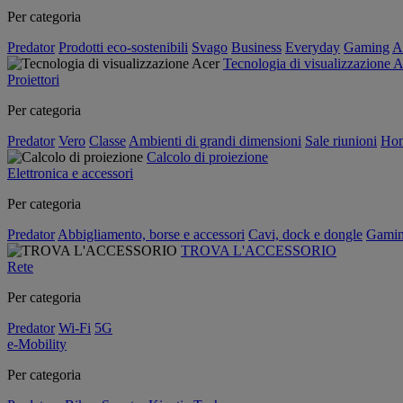
Per categoria
Predator
Prodotti eco-sostenibili
Svago
Business
Everyday
Gaming
A
Tecnologia di visualizzazione 
Proiettori
Per categoria
Predator
Vero
Classe
Ambienti di grandi dimensioni
Sale riunioni
Hom
Calcolo di proiezione
Elettronica e accessori
Per categoria
Predator
Abbigliamento, borse e accessori
Cavi, dock e dongle
Gami
TROVA L'ACCESSORIO
Rete
Per categoria
Predator
Wi-Fi
5G
e-Mobility
Per categoria