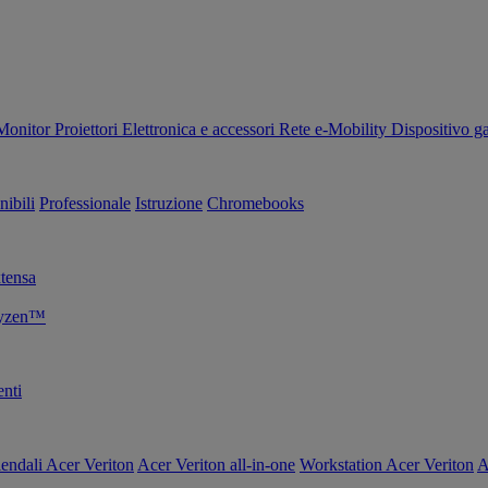
Monitor
Proiettori
Elettronica e accessori
Rete
e-Mobility
Dispositivo g
nibili
Professionale
Istruzione
Chromebooks
tensa
Ryzen™
nti
endali Acer Veriton
Acer Veriton all-in-one
Workstation Acer Veriton
A