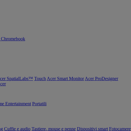
n Chromebook
cer SpatialLabs™
Touch
Acer Smart Monitor
Acer ProDesigner
Acer
e Entertainment
Portatili
ng
Cuffie e audio
Tastiere, mouse e penne
Dispositivi smart
Fotocamere