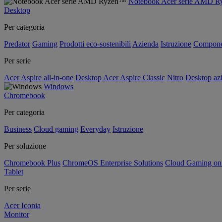
Notebook Acer serie AMD 
Desktop
Per categoria
Predator
Gaming
Prodotti eco-sostenibili
Azienda
Istruzione
Compone
Per serie
Acer Aspire all-in-one
Desktop Acer Aspire Classic
Nitro
Desktop azi
Windows
Chromebook
Per categoria
Business
Cloud gaming
Everyday
Istruzione
Per soluzione
Chromebook Plus
ChromeOS Enterprise Solutions
Cloud Gaming o
Tablet
Per serie
Acer Iconia
Monitor