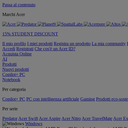
Passa al contenuto
Marchi Acer
15% STUDENT DISCOUNT
Il mio profilo
I miei prodotti
Registra un prodotto
La mia community
Accedi
Registrati
Che cos'è un Acer ID?
Acquista Online
AI
Prodotti
Nuovi prodotti
Copilot+ PC
Notebook
Per categoria
Copilot+ PC
PC con intelligenza artificiale
Gaming
Prodotti eco-soste
Per serie
Predator
Acer Swift
Acer Aspire
Acer Nitro
Acer TravelMate
Acer Ex
Windows