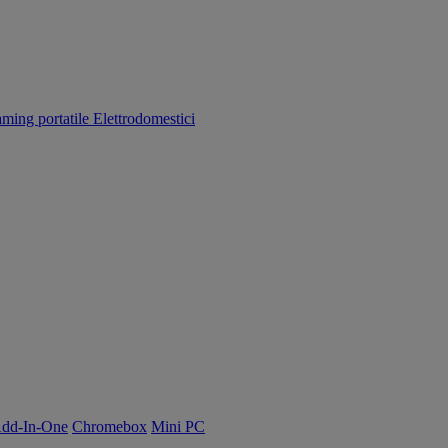
aming portatile
Elettrodomestici
dd-In-One
Chromebox
Mini PC