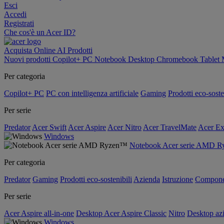
Esci
Accedi
Registrati
Che cos'è un Acer ID?
Acquista Online
AI
Prodotti
Nuovi prodotti
Copilot+ PC
Notebook
Desktop
Chromebook
Tablet
Per categoria
Copilot+ PC
PC con intelligenza artificiale
Gaming
Prodotti eco-soste
Per serie
Predator
Acer Swift
Acer Aspire
Acer Nitro
Acer TravelMate
Acer Ex
Windows
Notebook Acer serie AMD 
Per categoria
Predator
Gaming
Prodotti eco-sostenibili
Azienda
Istruzione
Compone
Per serie
Acer Aspire all-in-one
Desktop Acer Aspire Classic
Nitro
Desktop azi
Windows