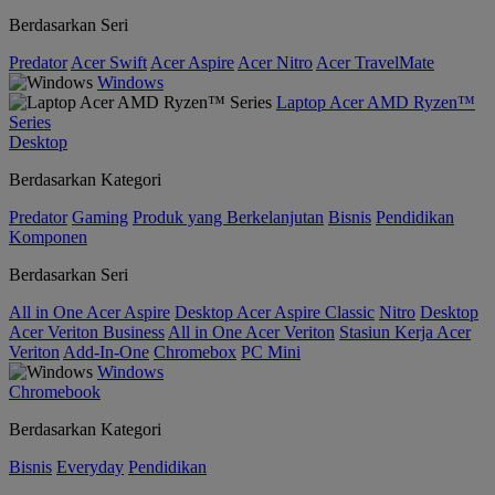
Berdasarkan Seri
Predator
Acer Swift
Acer Aspire
Acer Nitro
Acer TravelMate
Windows
Laptop Acer AMD Ryzen™
Series
Desktop
Berdasarkan Kategori
Predator
Gaming
Produk yang Berkelanjutan
Bisnis
Pendidikan
Komponen
Berdasarkan Seri
All in One Acer Aspire
Desktop Acer Aspire Classic
Nitro
Desktop
Acer Veriton Business
All in One Acer Veriton
Stasiun Kerja Acer
Veriton
Add-In-One
Chromebox
PC Mini
Windows
Chromebook
Berdasarkan Kategori
Bisnis
Everyday
Pendidikan