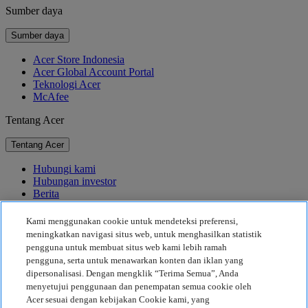
Sumber daya
Sumber daya
Acer Store Indonesia
Acer Global Account Portal
Teknologi Acer
McAfee
Tentang Acer
Tentang Acer
Hubungi kami
Hubungan investor
Berita
Penghargaan
Acara
Kami menggunakan cookie untuk mendeteksi preferensi,
meningkatkan navigasi situs web, untuk menghasilkan statistik
Keberlanjutan
pengguna untuk membuat situs web kami lebih ramah
pengguna, serta untuk menawarkan konten dan iklan yang
Keberlanjutan
dipersonalisasi. Dengan mengklik “Terima Semua”, Anda
menyetujui penggunaan dan penempatan semua cookie oleh
Tanggung Jawab Sosial Perusahaan
Acer sesuai dengan kebijakan Cookie kami, yang
Jejak Karbon Produk