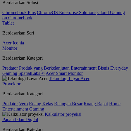
Berdasarkan Solusi
Chromebook Plus
ChromeOS Enterprise Solutions
Cloud Gaming
on Chromebook
Tablet
Berdasarkan Seri
Acer Iconia
Monitor
Berdasarkan Kategori
Predator
Produk yang Berkelanjutan
Entertainment
Bisnis
Everyday
Gaming
SpatialLabs™
Acer Smart Monitor
Teknologi Layar Acer
Proyektor
Berdasarkan Kategori
Predator
Vero
Ruang Kelas
Ruangan Besar
Ruang Rapat
Home
Entertainment
Gaming
Kalkulator proyeksi
Papan Iklan Digital
Berdasarkan Kategori