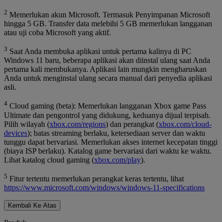
2
Memerlukan akun Microsoft. Termasuk Penyimpanan Microsoft
hingga 5 GB. Transfer data melebihi 5 GB memerlukan langganan
atau uji coba Microsoft yang aktif.
3
Saat Anda membuka aplikasi untuk pertama kalinya di PC
Windows 11 baru, beberapa aplikasi akan diinstal ulang saat Anda
pertama kali membukanya. Aplikasi lain mungkin mengharuskan
Anda untuk menginstal ulang secara manual dari penyedia aplikasi
asli.
4
Cloud gaming (beta): Memerlukan langganan Xbox game Pass
Ultimate dan pengontrol yang didukung, keduanya dijual terpisah.
Pilih wilayah (
xbox.com/regions
) dan perangkat (
xbox.com/cloud-
devices
); batas streaming berlaku, ketersediaan server dan waktu
tunggu dapat bervariasi. Memerlukan akses internet kecepatan tinggi
(biaya ISP berlaku). Katalog game bervariasi dari waktu ke waktu.
Lihat katalog cloud gaming (
xbox.com/play
).
5
Fitur tertentu memerlukan perangkat keras tertentu, lihat
https://www.microsoft.com/windows/windows-11-specifications
Kembali Ke Atas