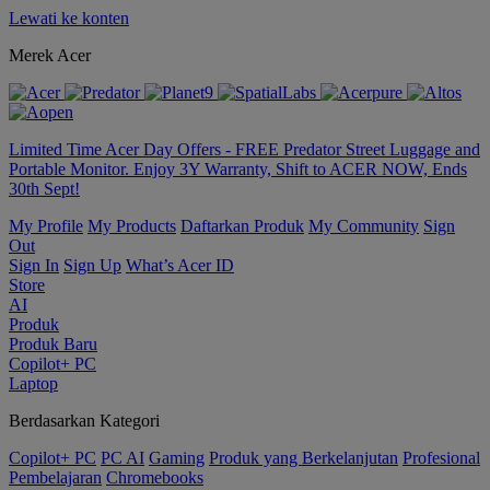
Lewati ke konten
Merek Acer
Limited Time Acer Day Offers - FREE Predator Street Luggage and
Portable Monitor. Enjoy 3Y Warranty, Shift to ACER NOW, Ends
30th Sept!
My Profile
My Products
Daftarkan Produk
My Community
Sign
Out
Sign In
Sign Up
What’s Acer ID
Store
AI
Produk
Produk Baru
Copilot+ PC
Laptop
Berdasarkan Kategori
Copilot+ PC
PC AI
Gaming
Produk yang Berkelanjutan
Profesional
Pembelajaran
Chromebooks