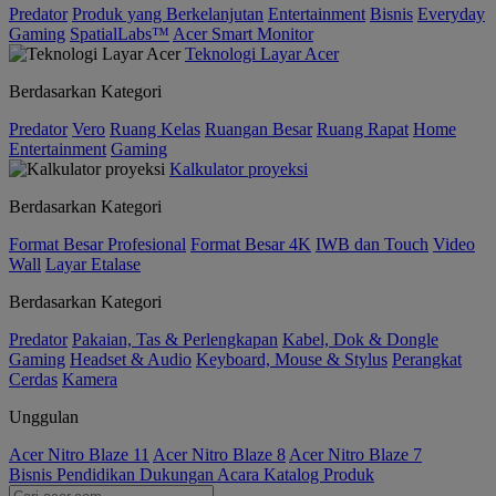
Predator
Produk yang Berkelanjutan
Entertainment
Bisnis
Everyday
Gaming
SpatialLabs™
Acer Smart Monitor
Teknologi Layar Acer
Berdasarkan Kategori
Predator
Vero
Ruang Kelas
Ruangan Besar
Ruang Rapat
Home
Entertainment
Gaming
Kalkulator proyeksi
Berdasarkan Kategori
Format Besar Profesional
Format Besar 4K
IWB dan Touch
Video
Wall
Layar Etalase
Berdasarkan Kategori
Predator
Pakaian, Tas & Perlengkapan
Kabel, Dok & Dongle
Gaming
Headset & Audio
Keyboard, Mouse & Stylus
Perangkat
Cerdas
Kamera
Unggulan
Acer Nitro Blaze 11
Acer Nitro Blaze 8
Acer Nitro Blaze 7
Bisnis
Pendidikan
Dukungan
Acara
Katalog Produk