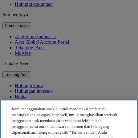
Hubungi dukungan
Sumber daya
Sumber daya
Acer Store Indonesia
Acer Global Account Portal
Teknologi Acer
McAfee
Tentang Acer
Tentang Acer
Hubungi kami
Hubungan investor
Berita
Penghargaan
Acara
Kami menggunakan cookie untuk mendeteksi preferensi,
meningkatkan navigasi situs web, untuk menghasilkan statistik
Keberlanjutan
pengguna untuk membuat situs web kami lebih ramah
pengguna, serta untuk menawarkan konten dan iklan yang
Keberlanjutan
dipersonalisasi. Dengan mengklik “Terima Semua”, Anda