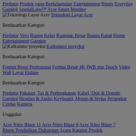
Predator
Produk yang Berkelanjutan
Entertainment
Bisnis
Everyday
Gaming
SpatialLabs™
Acer Smart Monitor
Teknologi Layar Acer
Berdasarkan Kategori
Predator
Vero
Ruang Kelas
Ruangan Besar
Ruang Rapat
Home
Entertainment
Gaming
Kalkulator proyeksi
Berdasarkan Kategori
Format Besar Profesional
Format Besar 4K
IWB dan Touch
Video
Wall
Layar Etalase
Berdasarkan Kategori
Predator
Pakaian, Tas & Perlengkapan
Kabel, Dok & Dongle
Gaming
Headset & Audio
Keyboard, Mouse & Stylus
Perangkat
Cerdas
Kamera
Unggulan
Acer Nitro Blaze 11
Acer Nitro Blaze 8
Acer Nitro Blaze 7
Bisnis
Pendidikan
Dukungan
Acara
Katalog Produk