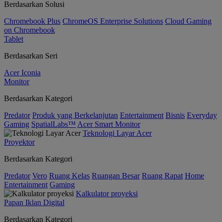
Berdasarkan Solusi
Chromebook Plus
ChromeOS Enterprise Solutions
Cloud Gaming
on Chromebook
Tablet
Berdasarkan Seri
Acer Iconia
Monitor
Berdasarkan Kategori
Predator
Produk yang Berkelanjutan
Entertainment
Bisnis
Everyday
Gaming
SpatialLabs™
Acer Smart Monitor
Teknologi Layar Acer
Proyektor
Berdasarkan Kategori
Predator
Vero
Ruang Kelas
Ruangan Besar
Ruang Rapat
Home
Entertainment
Gaming
Kalkulator proyeksi
Papan Iklan Digital
Berdasarkan Kategori