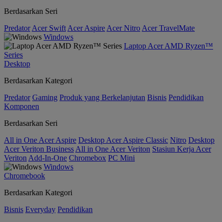
Berdasarkan Seri
Predator
Acer Swift
Acer Aspire
Acer Nitro
Acer TravelMate
Windows
Laptop Acer AMD Ryzen™
Series
Desktop
Berdasarkan Kategori
Predator
Gaming
Produk yang Berkelanjutan
Bisnis
Pendidikan
Komponen
Berdasarkan Seri
All in One Acer Aspire
Desktop Acer Aspire Classic
Nitro
Desktop
Acer Veriton Business
All in One Acer Veriton
Stasiun Kerja Acer
Veriton
Add-In-One
Chromebox
PC Mini
Windows
Chromebook
Berdasarkan Kategori
Bisnis
Everyday
Pendidikan