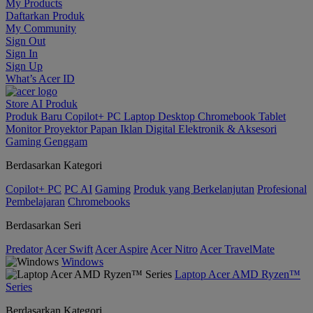
My Products
Daftarkan Produk
My Community
Sign Out
Sign In
Sign Up
What’s Acer ID
Store
AI
Produk
Produk Baru
Copilot+ PC
Laptop
Desktop
Chromebook
Tablet
Monitor
Proyektor
Papan Iklan Digital
Elektronik & Aksesori
Gaming Genggam
Berdasarkan Kategori
Copilot+ PC
PC AI
Gaming
Produk yang Berkelanjutan
Profesional
Pembelajaran
Chromebooks
Berdasarkan Seri
Predator
Acer Swift
Acer Aspire
Acer Nitro
Acer TravelMate
Windows
Laptop Acer AMD Ryzen™
Series
Berdasarkan Kategori