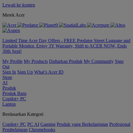
Lewati ke konten
Merek Acer
Limited Time Acer Day Offers - FREE Predator Street Luggage and
Portable Monitor. Enjoy 3Y Warranty, Shift to ACER NOW, Ends
30th Sept!
My Profile
My Products
Daftarkan Produk
My Community
Sign
Out
Sign In
Sign Up
What’s Acer ID
Store
AI
Produk
Produk Baru
Copilot+ PC
Laptop
Berdasarkan Kategori
Copilot+ PC
PC AI
Gaming
Produk yang Berkelanjutan
Profesional
Pembelajaran
Chromebooks