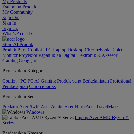
My Products
Daftarkan Produk
My Community
Sign Out
Sign In
Sign Up
What’s Acer ID
Store
AI
Produk
Produk Baru
Copilot+ PC
Laptop
Desktop
Chromebook
Tablet
Monitor
Proyektor
Papan Iklan Digital
Elektronik & Aksesori
Gaming Genggam
Berdasarkan Kategori
Copilot+ PC
PC AI
Gaming
Produk yang Berkelanjutan
Profesional
Pembelajaran
Chromebooks
Berdasarkan Seri
Predator
Acer Swift
Acer Aspire
Acer Nitro
Acer TravelMate
Windows
Laptop Acer AMD Ryzen™
Series
Berdasarkan Kategori