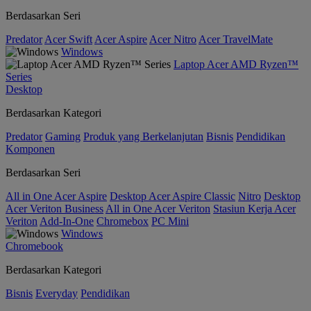
Berdasarkan Seri
Predator
Acer Swift
Acer Aspire
Acer Nitro
Acer TravelMate
Windows
Laptop Acer AMD Ryzen™
Series
Desktop
Berdasarkan Kategori
Predator
Gaming
Produk yang Berkelanjutan
Bisnis
Pendidikan
Komponen
Berdasarkan Seri
All in One Acer Aspire
Desktop Acer Aspire Classic
Nitro
Desktop
Acer Veriton Business
All in One Acer Veriton
Stasiun Kerja Acer
Veriton
Add-In-One
Chromebox
PC Mini
Windows
Chromebook
Berdasarkan Kategori
Bisnis
Everyday
Pendidikan