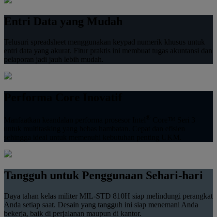
Entri Data yang Mudah
Telusuri spreadsheet menggunakan keypad numerik khusus untuk
entri data yang akurat. Fitur praktis ini membuat tugas akuntansi dan
pelaporan jadi jauh lebih mudah.
Performa Core Inovatif
®
Manfaatkan keandalan performa prosesor Intel
Core™ Seri 3
untuk multitasking yang bebas hambatan. Cepat dan efisien
sehingga ideal untuk memenuhi kebutuhan penting UKM.
Tangguh untuk Penggunaan Sehari-hari
Daya tahan kelas militer MIL-STD 810H siap melindungi perangkat
Anda setiap saat. Desain yang tangguh ini siap menemani Anda
bekerja, baik di perjalanan maupun di kantor.