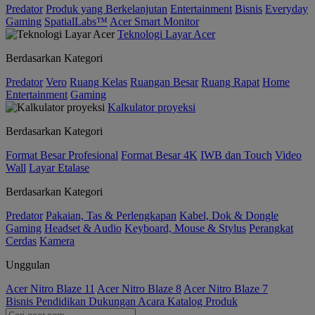
Predator
Produk yang Berkelanjutan
Entertainment
Bisnis
Everyday
Gaming
SpatialLabs™
Acer Smart Monitor
Teknologi Layar Acer
Berdasarkan Kategori
Predator
Vero
Ruang Kelas
Ruangan Besar
Ruang Rapat
Home
Entertainment
Gaming
Kalkulator proyeksi
Berdasarkan Kategori
Format Besar Profesional
Format Besar 4K
IWB dan Touch
Video
Wall
Layar Etalase
Berdasarkan Kategori
Predator
Pakaian, Tas & Perlengkapan
Kabel, Dok & Dongle
Gaming
Headset & Audio
Keyboard, Mouse & Stylus
Perangkat
Cerdas
Kamera
Unggulan
Acer Nitro Blaze 11
Acer Nitro Blaze 8
Acer Nitro Blaze 7
Bisnis
Pendidikan
Dukungan
Acara
Katalog Produk