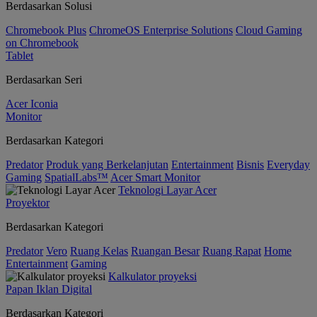
Berdasarkan Solusi
Chromebook Plus
ChromeOS Enterprise Solutions
Cloud Gaming
on Chromebook
Tablet
Berdasarkan Seri
Acer Iconia
Monitor
Berdasarkan Kategori
Predator
Produk yang Berkelanjutan
Entertainment
Bisnis
Everyday
Gaming
SpatialLabs™
Acer Smart Monitor
Teknologi Layar Acer
Proyektor
Berdasarkan Kategori
Predator
Vero
Ruang Kelas
Ruangan Besar
Ruang Rapat
Home
Entertainment
Gaming
Kalkulator proyeksi
Papan Iklan Digital
Berdasarkan Kategori