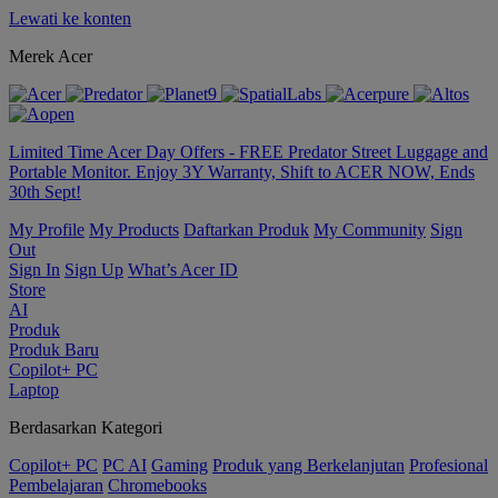
Lewati ke konten
Merek Acer
Limited Time Acer Day Offers - FREE Predator Street Luggage and
Portable Monitor. Enjoy 3Y Warranty, Shift to ACER NOW, Ends
30th Sept!
My Profile
My Products
Daftarkan Produk
My Community
Sign
Out
Sign In
Sign Up
What’s Acer ID
Store
AI
Produk
Produk Baru
Copilot+ PC
Laptop
Berdasarkan Kategori
Copilot+ PC
PC AI
Gaming
Produk yang Berkelanjutan
Profesional
Pembelajaran
Chromebooks