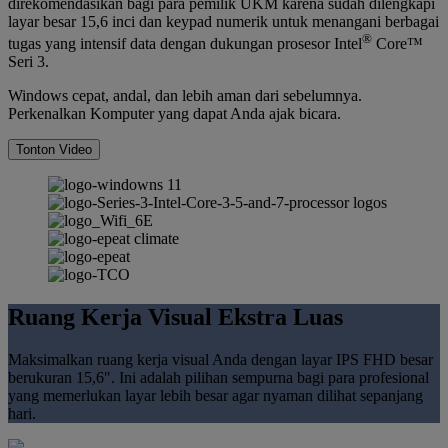
direkomendasikan bagi para pemilik UKM karena sudah dilengkapi
layar besar 15,6 inci dan keypad numerik untuk menangani berbagai
®
tugas yang intensif data dengan dukungan prosesor Intel
Core™
Seri 3.
Windows cepat, andal, dan lebih aman dari sebelumnya.
Perkenalkan Komputer yang dapat Anda ajak bicara.
Tonton Video
Ruang Kerja Visual Ekstra Luas
Maksimalkan ruang kerja visual Anda dengan layar IPS FHD besar
berukuran 15,6". Ini adalah pilihan sempurna bagi para profesional
yang memerlukan layar lebih besar agar nyaman dilihat sepanjang
hari.