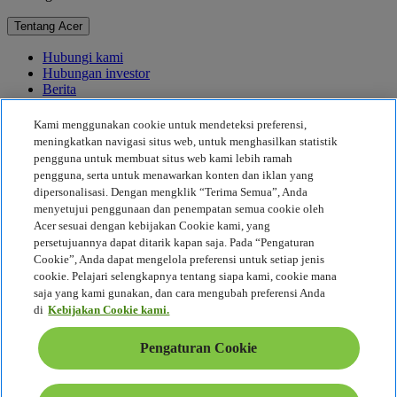
Tentang Acer
Hubungi kami
Hubungan investor
Berita
Penghargaan
Acara
Kami menggunakan cookie untuk mendeteksi preferensi,
meningkatkan navigasi situs web, untuk menghasilkan statistik
Keberlanjutan
pengguna untuk membuat situs web kami lebih ramah
pengguna, serta untuk menawarkan konten dan iklan yang
Keberlanjutan
dipersonalisasi. Dengan mengklik “Terima Semua”, Anda
menyetujui penggunaan dan penempatan semua cookie oleh
Tanggung Jawab Sosial Perusahaan
Acer sesuai dengan kebijakan Cookie kami, yang
Jejak Karbon Produk
persetujuannya dapat ditarik kapan saja. Pada “Pengaturan
Proyek Kemanusiaan
Cookie”, Anda dapat mengelola preferensi untuk setiap jenis
Earthion
cookie. Pelajari selengkapnya tentang siapa kami, cookie mana
Kebijakan Privasi
saja yang kami gunakan, dan cara mengubah preferensi Anda
Kebijakan Cookie
di
Kebijakan Cookie kami.
Pemberitahuan Hukum
Informasi Tambahan Seputar Hukum
Pengaturan Cookie
Kebijakan Aksesibilitas
Pengaturan Cookie
Indonesia - Bahasa