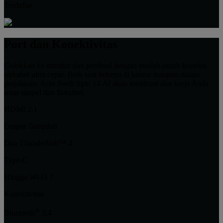
Terdaftar
Port dan Konektivitas
Colokkan ke monitor dan periferal dengan mudah untuk koneksi
nirkabel ultra cepat. Baik saat bekerja di kantor maupun dalam
perjalanan, Acer Swift Spin 14 AI akan membuat alur kerja Anda
tetap simpel dan fleksibel.
HDMI 2.1
Output Tampilan
Dua Thunderbolt™ 4
Type-C
Hingga Wi-Fi 7
Konektivitas
®
Bluetooth
5.4