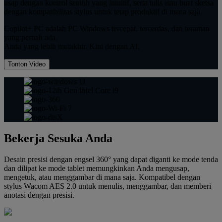
usap dengan kontrol sentuh yang intuitif, serta tulis atau buat sketsa
dengan kompatibilitas stylus untuk tetap produktif di mana saja.
Copilot+ PC adalah PC Windows tercepat, tercerdas, dan teraman
yang pernah ada.
Anda yang lebih mutakhir. Kini dengan AI.
Tonton Video
Bekerja Sesuka Anda
Desain presisi dengan engsel 360° yang dapat diganti ke mode tenda
dan dilipat ke mode tablet memungkinkan Anda mengusap,
mengetuk, atau menggambar di mana saja. Kompatibel dengan
stylus Wacom AES 2.0 untuk menulis, menggambar, dan memberi
anotasi dengan presisi.