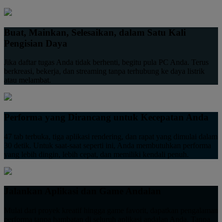
Buat, Mainkan, Selesaikan, dalam Satu Kali
Pengisian Daya
Jika daftar tugas Anda tidak berhenti, begitu pula PC Anda. Terus
berkreasi, bekerja, dan streaming tanpa terhubung ke daya listrik
atau melambat.
Performa yang Dirancang untuk Kecepatan Anda
47 tab terbuka, tiga aplikasi rendering, dan rapat yang dimulai dalam
30 detik. Untuk saat-saat seperti ini, Anda membutuhkan performa
yang lebih dingin, lebih cepat, dan memiliki kendali penuh.
Jalankan Aplikasi dan Game Andalan
Mulai dari proyek kreatif hingga game favorit, dapatkan pengalaman
performa tanpa hambatan di seluruh aplikasi andalan Anda. Tanpa