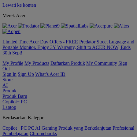
Lewati ke konten
Merek Acer
Limited Time Acer Day Offers - FREE Predator Street Luggage and
Portable Monitor. Enjoy 3Y Warranty, Shift to ACER NOW, Ends
30th Sept!
My Profile
My Products
Daftarkan Produk
My Community
Sign
Out
Sign In
Sign Up
What’s Acer ID
Store
AI
Produk
Produk Baru
Copilot+ PC
Laptop
Berdasarkan Kategori
Copilot+ PC
PC AI
Gaming
Produk yang Berkelanjutan
Profesional
Pembelajaran
Chromebooks