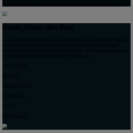
jeda, tanpa crash, hanya alur yang lancar dan tanpa gangguan.
Ketuk, Geser, dan Buat
Layar sentuh dengan detail yang tajam dan cerah sudah dilengkapi
kontrol langsung, sehingga Anda dapat menyempurnakan ide,
menandai konten, dan memantau pekerjaan, mulai dari peninjauan
cepat hingga pekerjaan mendetail, di mana saja.
1920 x 1200
Resolusi
Hingga 120 Hz
Refresh Rate
16:10
Rasio Aspek