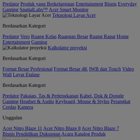
Predator
Produk yang Berkelanjutan
Entertainment
Bisnis
Everyday
Gaming
SpatialLabs™
Acer Smart Monitor
Teknologi Layar Acer
Berdasarkan Kategori
Predator
Vero
Ruang Kelas
Ruangan Besar
Ruang Rapat
Home
Entertainment
Gaming
Kalkulator proyeksi
Berdasarkan Kategori
Format Besar Profesional
Format Besar 4K
IWB dan Touch
Video
Wall
Layar Etalase
Berdasarkan Kategori
Predator
Pakaian, Tas & Perlengkapan
Kabel, Dok & Dongle
Gaming
Headset & Audio
Keyboard, Mouse & Stylus
Perangkat
Cerdas
Kamera
Unggulan
Acer Nitro Blaze 11
Acer Nitro Blaze 8
Acer Nitro Blaze 7
Bisnis
Pendidikan
Dukungan
Acara
Katalog Produk