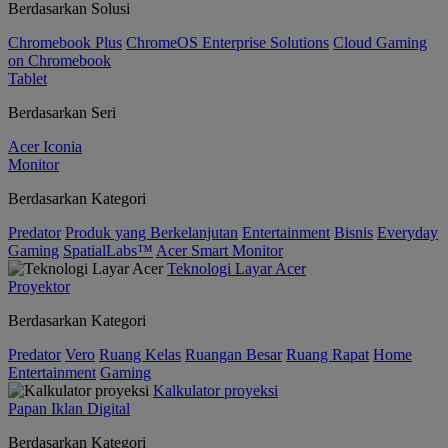
Berdasarkan Solusi
Chromebook Plus
ChromeOS Enterprise Solutions
Cloud Gaming
on Chromebook
Tablet
Berdasarkan Seri
Acer Iconia
Monitor
Berdasarkan Kategori
Predator
Produk yang Berkelanjutan
Entertainment
Bisnis
Everyday
Gaming
SpatialLabs™
Acer Smart Monitor
Teknologi Layar Acer
Proyektor
Berdasarkan Kategori
Predator
Vero
Ruang Kelas
Ruangan Besar
Ruang Rapat
Home
Entertainment
Gaming
Kalkulator proyeksi
Papan Iklan Digital
Berdasarkan Kategori