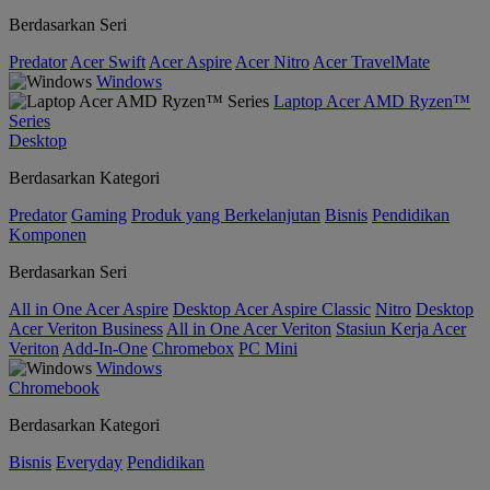
Berdasarkan Seri
Predator
Acer Swift
Acer Aspire
Acer Nitro
Acer TravelMate
Windows
Laptop Acer AMD Ryzen™
Series
Desktop
Berdasarkan Kategori
Predator
Gaming
Produk yang Berkelanjutan
Bisnis
Pendidikan
Komponen
Berdasarkan Seri
All in One Acer Aspire
Desktop Acer Aspire Classic
Nitro
Desktop
Acer Veriton Business
All in One Acer Veriton
Stasiun Kerja Acer
Veriton
Add-In-One
Chromebox
PC Mini
Windows
Chromebook
Berdasarkan Kategori
Bisnis
Everyday
Pendidikan