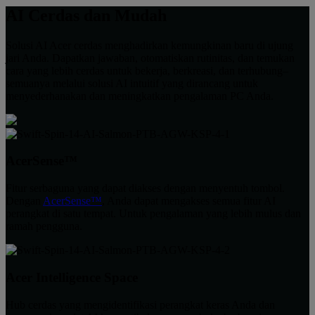
AI Cerdas dan Mudah
Solusi AI Acer cerdas menghadirkan kemungkinan baru di ujung
jari Anda. Dapatkan jawaban, otomatiskan rutinitas, dan temukan
cara yang lebih cerdas untuk bekerja, berkreasi, dan terhubung–
semuanya melalui solusi AI intuitif yang dirancang untuk
menyederhanakan dan meningkatkan pengalaman PC Anda.
AcerSense™
Fitur serbaguna yang dapat diakses dengan menyentuh tombol.
Dengan
AcerSense™
, Anda dapat mengakses semua fitur AI
perangkat di satu tempat. Untuk pengalaman yang lebih mulus dan
ramah pengguna.
Acer Intelligence Space
Hub cerdas yang mengidentifikasi perangkat keras Anda dan