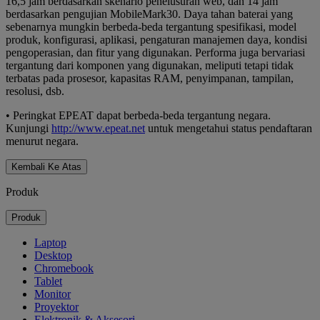
16,5 jam berdasarkan skenario penelusuran web, dan 14 jam
berdasarkan pengujian MobileMark30. Daya tahan baterai yang
sebenarnya mungkin berbeda-beda tergantung spesifikasi, model
produk, konfigurasi, aplikasi, pengaturan manajemen daya, kondisi
pengoperasian, dan fitur yang digunakan. Performa juga bervariasi
tergantung dari komponen yang digunakan, meliputi tetapi tidak
terbatas pada prosesor, kapasitas RAM, penyimpanan, tampilan,
resolusi, dsb.
• Peringkat EPEAT dapat berbeda-beda tergantung negara.
Kunjungi
http://www.epeat.net
untuk mengetahui status pendaftaran
menurut negara.
Kembali Ke Atas
Produk
Produk
Laptop
Desktop
Chromebook
Tablet
Monitor
Proyektor
Elektronik & Aksesori