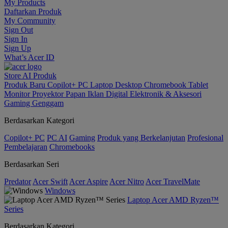
My Products
Daftarkan Produk
My Community
Sign Out
Sign In
Sign Up
What’s Acer ID
Store
AI
Produk
Produk Baru
Copilot+ PC
Laptop
Desktop
Chromebook
Tablet
Monitor
Proyektor
Papan Iklan Digital
Elektronik & Aksesori
Gaming Genggam
Berdasarkan Kategori
Copilot+ PC
PC AI
Gaming
Produk yang Berkelanjutan
Profesional
Pembelajaran
Chromebooks
Berdasarkan Seri
Predator
Acer Swift
Acer Aspire
Acer Nitro
Acer TravelMate
Windows
Laptop Acer AMD Ryzen™
Series
Berdasarkan Kategori