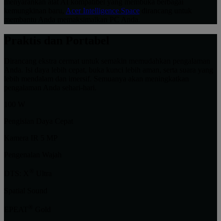
menyarankan alat AI kompatibel yang membuka berbagai
kemungkinan baru,
Acer Intelligence Space
dirancang untuk
membantu Anda memaksimalkan PC Anda.
Praktis dan Portabel
Dirancang ekstra cermat untuk semakin memudahkan pengalaman
Anda. Isi daya lebih cepat, buka kunci lebih aman, serta suara yang
lebih mendalam dan imersif. Semuanya akan meningkatkan
pengalaman Anda sehari-hari.
100 W
Pengisian Daya Cepat
Kamera IR 5 MP
Pengenalan Wajah
®
DTS: X
Ultra
Spatial Sound
®
EPEAT
Gold