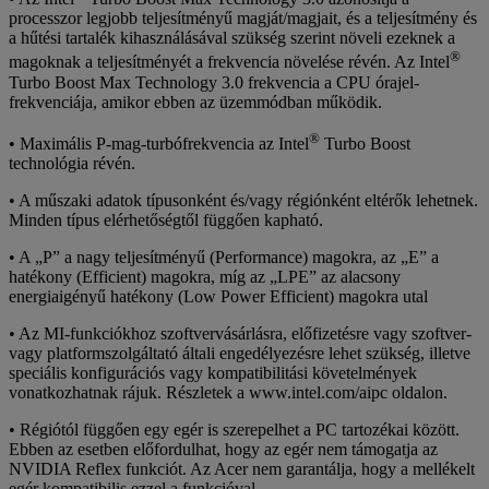
processzor legjobb teljesítményű magját/magjait, és a teljesítmény és
a hűtési tartalék kihasználásával szükség szerint növeli ezeknek a
®
magoknak a teljesítményét a frekvencia növelése révén. Az Intel
Turbo Boost Max Technology 3.0 frekvencia a CPU órajel-
frekvenciája, amikor ebben az üzemmódban működik.
®
• Maximális P-mag-turbófrekvencia az Intel
Turbo Boost
technológia révén.
• A műszaki adatok típusonként és/vagy régiónként eltérők lehetnek.
Minden típus elérhetőségtől függően kapható.
• A „P” a nagy teljesítményű (Performance) magokra, az „E” a
hatékony (Efficient) magokra, míg az „LPE” az alacsony
energiaigényű hatékony (Low Power Efficient) magokra utal
• Az MI-funkciókhoz szoftvervásárlásra, előfizetésre vagy szoftver-
vagy platformszolgáltató általi engedélyezésre lehet szükség, illetve
speciális konfigurációs vagy kompatibilitási követelmények
vonatkozhatnak rájuk. Részletek a www.intel.com/aipc oldalon.
• Régiótól függően egy egér is szerepelhet a PC tartozékai között.
Ebben az esetben előfordulhat, hogy az egér nem támogatja az
NVIDIA Reflex funkciót. Az Acer nem garantálja, hogy a mellékelt
egér kompatibilis ezzel a funkcióval.