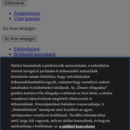
Erőforrások
PredatorSense
Üzlet keresése
Az Acer névjegye
Az Acer névjegye
Elérhetőségek
Befektetői kapcsolatok
Hírek
Díjak
Sütiket használunk a preferenciák azonosítására, a weboldalon
Események
történő navigáció javítására és felhasználói statisztikák
készítésére annak érdekében, hogy weboldalunkat
Fenntarthatóság
felhasználóbarátabbá tegyük, valamint hogy személyre szabott
tartalmakat és hirdetéseket kínáljunk. Az „Összes elfogadása”
Fenntarthatóság
gombra kattintva Ön elfogadja a sütiknek az Acer általi, a sütikre
vonatkozó irányelveknek megfelelő elhelyezését és
Vállalati társadalmi felelősségvállalás
felhasználását. A hozzájárulását bármikor visszavonhatja. A
A termékek ökológiai lábnyoma
„Sütibeállítások” menüpont alatt kezelheti az egyes
Project Humanity
sütitípusokra vonatkozó beállításait. További információkat
Earthion
arról, hogy kik vagyunk, milyen sütiket használunk, és hogyan
Adatvédelmi szabályzat
módosíthatja a beállításait, az
a sütikkel kapcsolatos