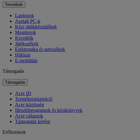
Termékek
Laptopok
Asztali PC-k
Kézi játékkészülékek
Monitorok
Kivetítők
Játékszékek
Elektronika és tartozékok
Hálózat
E-mobilitás
Támogatás
Támogatás
Acer ID
Termékregisztráció
Acer közösség
Illesztőprogramok és kézikönyvek
Acer válaszok
Támogatás kérése
Erőforrások