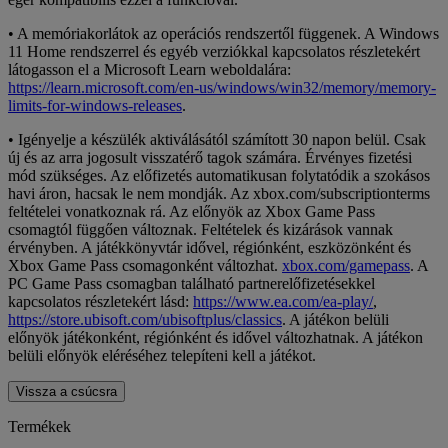
• A memóriakorlátok az operációs rendszertől függenek. A Windows
11 Home rendszerrel és egyéb verziókkal kapcsolatos részletekért
látogasson el a Microsoft Learn weboldalára:
https://learn.microsoft.com/en-us/windows/win32/memory/memory-
limits-for-windows-releases
.
• Igényelje a készülék aktiválásától számított 30 napon belül. Csak
új és az arra jogosult visszatérő tagok számára. Érvényes fizetési
mód szükséges. Az előfizetés automatikusan folytatódik a szokásos
havi áron, hacsak le nem mondják. Az xbox.com/subscriptionterms
feltételei vonatkoznak rá. Az előnyök az Xbox Game Pass
csomagtól függően változnak. Feltételek és kizárások vannak
érvényben. A játékkönyvtár idővel, régiónként, eszközönként és
Xbox Game Pass csomagonként változhat.
xbox.com/gamepass
. A
PC Game Pass csomagban található partnerelőfizetésekkel
kapcsolatos részletekért lásd:
https://www.ea.com/ea-play/
,
https://store.ubisoft.com/ubisoftplus/classics
. A játékon belüli
előnyök játékonként, régiónként és idővel változhatnak. A játékon
belüli előnyök eléréséhez telepíteni kell a játékot.
Vissza a csúcsra
Termékek