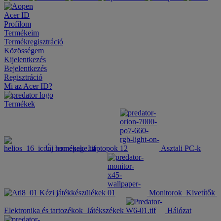
Acer ID
Profilom
Termékeim
Termékregisztráció
Közösségem
Kijelentkezés
Bejelentkezés
Regisztráció
Mi az Acer ID?
Termékek
Új termékek
Laptopok
Asztali PC-k
Kézi játékkészülékek
Monitorok
Kivetítők
Elektronika és tartozékok
Játékszékek
Hálózat