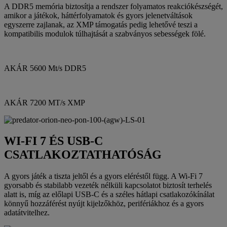
A DDR5 memória biztosítja a rendszer folyamatos reakciókészségét,
amikor a játékok, háttérfolyamatok és gyors jelenetváltások
egyszerre zajlanak, az XMP támogatás pedig lehetővé teszi a
kompatibilis modulok túlhajtását a szabványos sebességek fölé.
AKÁR 5600 Mt/s DDR5
AKÁR 7200 MT/s XMP
WI-FI 7 ÉS USB-C
CSATLAKOZTATHATÓSÁG
A gyors játék a tiszta jeltől és a gyors eléréstől függ. A Wi-Fi 7
gyorsabb és stabilabb vezeték nélküli kapcsolatot biztosít terhelés
alatt is, míg az előlapi USB-C és a széles hátlapi csatlakozókínálat
könnyű hozzáférést nyújt kijelzőkhöz, perifériákhoz és a gyors
adatátvitelhez.