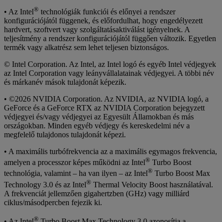
®
• Az Intel
technológiák funkciói és előnyei a rendszer
konfigurációjától függenek, és előfordulhat, hogy engedélyezett
hardvert, szoftvert vagy szolgáltatásaktiválást igényelnek. A
teljesítmény a rendszer konfigurációjától függően változik. Egyetlen
termék vagy alkatrész sem lehet teljesen biztonságos.
© Intel Corporation. Az Intel, az Intel logó és egyéb Intel védjegyek
az Intel Corporation vagy leányvállalatainak védjegyei. A többi név
és márkanév mások tulajdonát képezik.
• ©2026 NVIDIA Corporation. Az NVIDIA, az NVIDIA logó, a
GeForce és a GeForce RTX az NVIDIA Corporation bejegyzett
védjegyei és/vagy védjegyei az Egyesült Államokban és más
országokban. Minden egyéb védjegy és kereskedelmi név a
megfelelő tulajdonos tulajdonát képezi.
• A maximális turbófrekvencia az a maximális egymagos frekvencia,
®
amelyen a processzor képes működni az Intel
Turbo Boost
®
technológia, valamint – ha van ilyen – az Intel
Turbo Boost Max
®
Technology 3.0 és az Intel
Thermal Velocity Boost használatával.
A frekvenciát jellemzően gigahertzben (GHz) vagy milliárd
ciklus/másodpercben fejezik ki.
®
• Az Intel
Turbo Boost Max Technology 3.0 azonosítja a