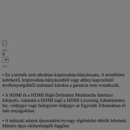
0
• Ez a termék nem alkalmas kriptovaluta-bányászatra. A termékben
keletkező, kriptovaluta-bányászatból vagy ahhoz kapcsolódó
tevékenységekből származó károkra a garancia nem vonatkozik.
• A HDMI és a HDMI High-Definition Multimedia Interface
kifejezés, valamint a HDMI logó a HDMI Licensing Administrator,
Inc. védjegye vagy bejegyzett védjegye az Egyesült Államokban és
más országokban.
• A műszaki adatok típusonként és/vagy régiónként eltérők lehetnek.
Minden típus elérhetőségtől függően