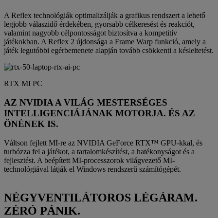
A Reflex technológiák optimalizálják a grafikus rendszert a lehető
legjobb válaszidő érdekében, gyorsabb célkeresést és reakciót,
valamint nagyobb célpontosságot biztosítva a kompetitív
játékokban. A Reflex 2 újdonsága a Frame Warp funkció, amely a
játék legutóbbi egérbemenete alapján tovább csökkenti a késleltetést.
RTX MI PC
AZ NVIDIA A VILÁG MESTERSÉGES
INTELLIGENCIÁJÁNAK MOTORJA. ÉS AZ
ÖNÉNEK IS.
Váltson fejlett MI-re az NVIDIA GeForce RTX™ GPU-kkal, és
turbózza fel a játékot, a tartalomkészítést, a hatékonyságot és a
fejlesztést. A beépített MI-processzorok világvezető MI-
technológiával látják el Windows rendszerű számítógépét.
NÉGYVENTILÁTOROS LÉGÁRAM.
ZÉRÓ PÁNIK.