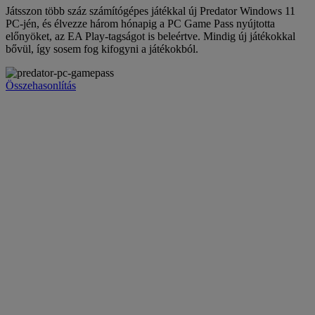
Játsszon több száz számítógépes játékkal új Predator Windows 11
PC-jén, és élvezze három hónapig a PC Game Pass nyújtotta
előnyöket, az EA Play-tagságot is beleértve. Mindig új játékokkal
bővül, így sosem fog kifogyni a játékokból.
Összehasonlítás