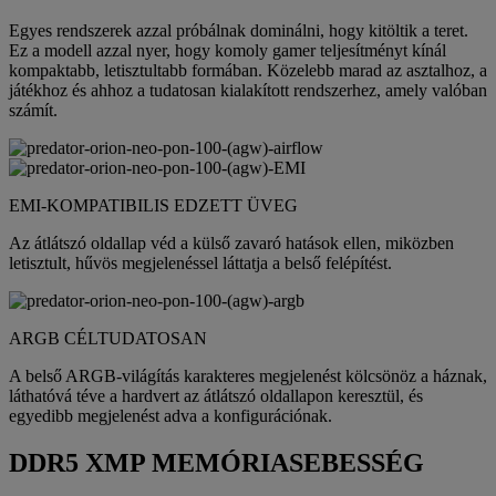
Egyes rendszerek azzal próbálnak dominálni, hogy kitöltik a teret.
Ez a modell azzal nyer, hogy komoly gamer teljesítményt kínál
kompaktabb, letisztultabb formában. Közelebb marad az asztalhoz, a
játékhoz és ahhoz a tudatosan kialakított rendszerhez, amely valóban
számít.
EMI-KOMPATIBILIS EDZETT ÜVEG
Az átlátszó oldallap véd a külső zavaró hatások ellen, miközben
letisztult, hűvös megjelenéssel láttatja a belső felépítést.
ARGB CÉLTUDATOSAN
A belső ARGB-világítás karakteres megjelenést kölcsönöz a háznak,
láthatóvá téve a hardvert az átlátszó oldallapon keresztül, és
egyedibb megjelenést adva a konfigurációnak.
DDR5 XMP MEMÓRIASEBESSÉG