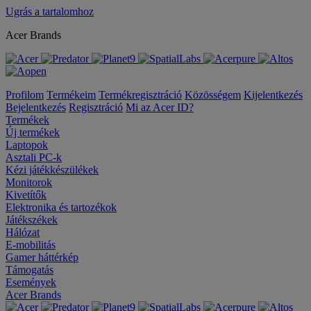
Ugrás a tartalomhoz
Acer Brands
Profilom
Termékeim
Termékregisztráció
Közösségem
Kijelentkezés
Bejelentkezés
Regisztráció
Mi az Acer ID?
Termékek
Új termékek
Laptopok
Asztali PC-k
Kézi játékkészülékek
Monitorok
Kivetítők
Elektronika és tartozékok
Játékszékek
Hálózat
E-mobilitás
Gamer háttérkép
Támogatás
Események
Acer Brands