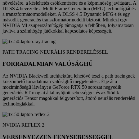
növelésére, a késleltetés csökkentésére és a képminőség javítására. A
DLSS 4 bevezette a Multi Frame Generation (MFG) technológiát és
a transzformátormodelleket. A DLSS 4.5 Dynamic MFG-t és egy
második generációs transzformátormodellt biztosít. Mindezt egy
NVIDIA MI szuperszámítógép támogatja a felhőben, folyamatosan
javítva a számítógép játékokkal kapcsolatos képességeit.
PATH TRACING NEURÁLIS RENDERELÉSSEL
FORRADALMIAN VALÓSÁGHŰ
Az NVIDIA Blackwell architektúra lehetővé teszi a path tracingnek
köszönhető forradalmian valósághű megjelenítést. Élje át a
moziminőségű látványt a GeForce RTX 50 sorozat negyedik
generációs RT magjai által nyújtott sebességgel és az ötödik
generációs Tensor magokkal felgyorsított, áttörő neurális renderelési
technológiákkal.
NVIDIA REFLEX 2
VERSENYEZZEN FÉNYSEBESSÉGGEL