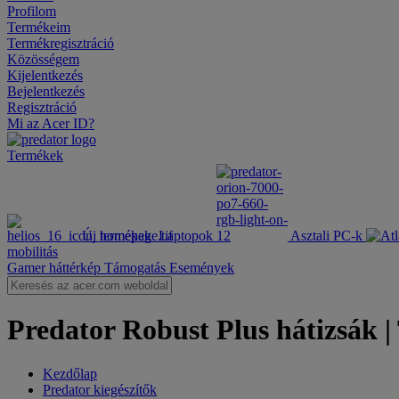
Profilom
Termékeim
Termékregisztráció
Közösségem
Kijelentkezés
Bejelentkezés
Regisztráció
Mi az Acer ID?
Termékek
Új termékek
Laptopok
Asztali PC-k
mobilitás
Gamer háttérkép
Támogatás
Események
Predator Robust Plus hátizsák |
Kezdőlap
Predator kiegészítők