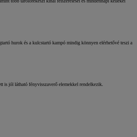
mint több tárolórekeszt kínál felszerelései és mindennapi kellékei
tartó hurok és a kulcstartó kampó mindig könnyen elérhetővé teszi a
ett is jól látható fényvisszaverő elemekkel rendelkezik.