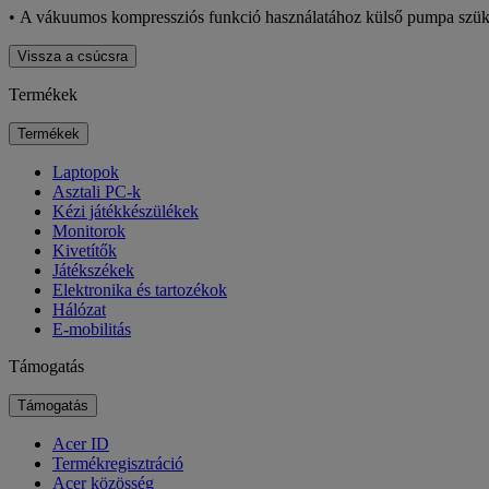
• A vákuumos kompressziós funkció használatához külső pumpa szü
Vissza a csúcsra
Termékek
Termékek
Laptopok
Asztali PC-k
Kézi játékkészülékek
Monitorok
Kivetítők
Játékszékek
Elektronika és tartozékok
Hálózat
E-mobilitás
Támogatás
Támogatás
Acer ID
Termékregisztráció
Acer közösség