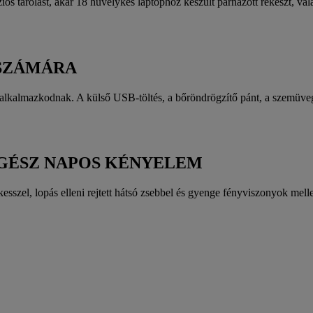
s tárolást, akár 18 hüvelykes laptophoz készült párnázott rekeszt, vala
SZÁMÁRA
z alkalmazkodnak. A külső USB-töltés, a bőröndrögzítő pánt, a szemüveg
EGÉSZ NAPOS KÉNYELEM
ekesszel, lopás elleni rejtett hátsó zsebbel és gyenge fényviszonyok mell