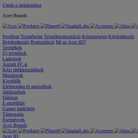
Ugrás a tartalomhoz
Acer Brands
Profilom
Termékeim
Termékregisztráció
Közösségem
Kijelentkezés
Bejelentkezés
Regisztráció
Mi az Acer ID?
Termékek
Új termékek
Laptopok
Asztali PC-k
Kézi játékkészülékek
Monitorok
Kivetítők
Elektronika és tartozékok
Játékszékek
Hálózat
E-mobilitás
Gamer háttérkép
Támogatás
Események
Acer Brands
Acer ID