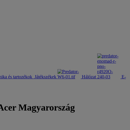
nika és tartozékok
Játékszékek
Hálózat
E-
| Acer Magyarország