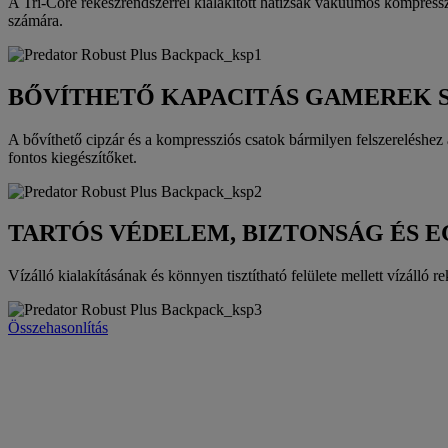
A Tri-Core rekeszrendszerrel kialakított hátizsák vákuumos kompresszió
számára.
BŐVÍTHETŐ KAPACITÁS GAMEREK 
A bővíthető cipzár és a kompressziós csatok bármilyen felszereléshe
fontos kiegészítőket.
TARTÓS VÉDELEM, BIZTONSÁG ÉS 
Vízálló kialakításának és könnyen tisztítható felülete mellett vízálló r
Összehasonlítás