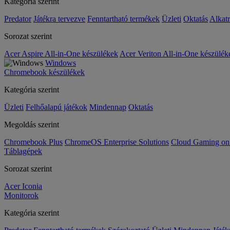
Kategória szerint
Predator
Játékra tervezve
Fenntartható termékek
Üzleti
Oktatás
Alkat
Sorozat szerint
Acer Aspire All-in-One készülékek
Acer Veriton All-in-One készülék
Windows
Chromebook készülékek
Kategória szerint
Üzleti
Felhőalapú játékok
Mindennap
Oktatás
Megoldás szerint
Chromebook Plus
ChromeOS Enterprise Solutions
Cloud Gaming o
Táblagépek
Sorozat szerint
Acer Iconia
Monitorok
Kategória szerint