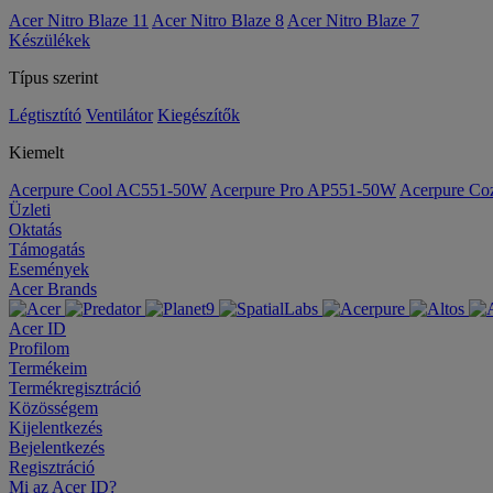
Acer Nitro Blaze 11
Acer Nitro Blaze 8
Acer Nitro Blaze 7
Készülékek
Típus szerint
Légtisztító
Ventilátor
Kiegészítők
Kiemelt
Acerpure Cool AC551-50W
Acerpure Pro AP551-50W
Acerpure C
Üzleti
Oktatás
Támogatás
Események
Acer Brands
Acer ID
Profilom
Termékeim
Termékregisztráció
Közösségem
Kijelentkezés
Bejelentkezés
Regisztráció
Mi az Acer ID?