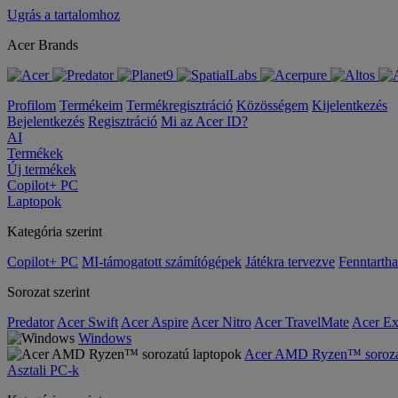
Ugrás a tartalomhoz
Acer Brands
Profilom
Termékeim
Termékregisztráció
Közösségem
Kijelentkezés
Bejelentkezés
Regisztráció
Mi az Acer ID?
AI
Termékek
Új termékek
Copilot+ PC
Laptopok
Kategória szerint
Copilot+ PC
MI-támogatott számítógépek
Játékra tervezve
Fenntarth
Sorozat szerint
Predator
Acer Swift
Acer Aspire
Acer Nitro
Acer TravelMate
Acer Ex
Windows
Acer AMD Ryzen™ sorozat
Asztali PC-k