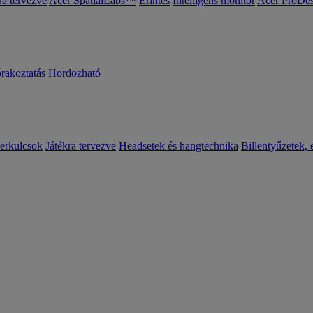
ra tervezve
Acer SpatialLabs™
Érintés
Intelligens monitor
Acer ProDes
órakoztatás
Hordozható
erkulcsok
Játékra tervezve
Headsetek és hangtechnika
Billentyűzetek, 