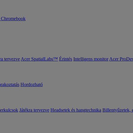
n Chromebook
ra tervezve
Acer SpatialLabs™
Érintés
Intelligens monitor
Acer ProDes
órakoztatás
Hordozható
erkulcsok
Játékra tervezve
Headsetek és hangtechnika
Billentyűzetek, 