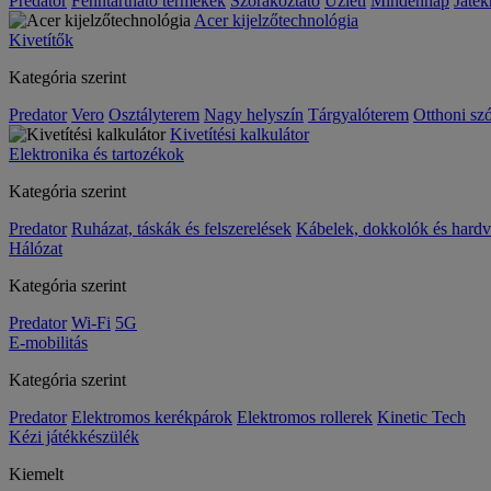
Predator
Fenntartható termékek
Szórakoztató
Üzleti
Mindennap
Játék
Acer kijelzőtechnológia
Kivetítők
Kategória szerint
Predator
Vero
Osztályterem
Nagy helyszín
Tárgyalóterem
Otthoni sz
Kivetítési kalkulátor
Elektronika és tartozékok
Kategória szerint
Predator
Ruházat, táskák és felszerelések
Kábelek, dokkolók és hardv
Hálózat
Kategória szerint
Predator
Wi-Fi
5G
E-mobilitás
Kategória szerint
Predator
Elektromos kerékpárok
Elektromos rollerek
Kinetic Tech
Kézi játékkészülék
Kiemelt