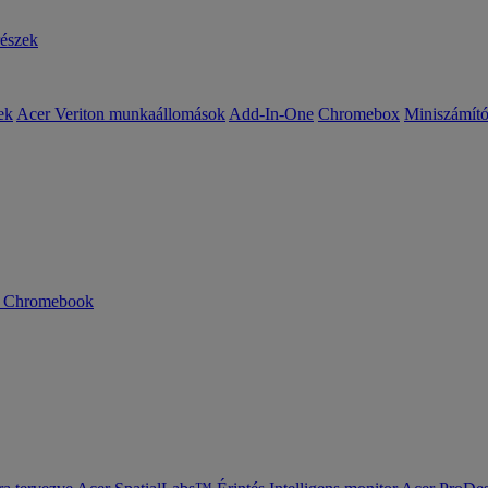
részek
ek
Acer Veriton munkaállomások
Add-In-One
Chromebox
Miniszámít
n Chromebook