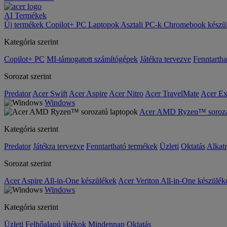
AI
Termékek
Új termékek
Copilot+ PC
Laptopok
Asztali PC-k
Chromebook készü
Kategória szerint
Copilot+ PC
MI-támogatott számítógépek
Játékra tervezve
Fenntarth
Sorozat szerint
Predator
Acer Swift
Acer Aspire
Acer Nitro
Acer TravelMate
Acer Ex
Windows
Acer AMD Ryzen™ sorozat
Kategória szerint
Predator
Játékra tervezve
Fenntartható termékek
Üzleti
Oktatás
Alkat
Sorozat szerint
Acer Aspire All-in-One készülékek
Acer Veriton All-in-One készülék
Windows
Kategória szerint
Üzleti
Felhőalapú játékok
Mindennap
Oktatás