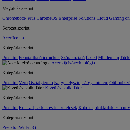
Megoldás szerint
Chromebook Plus
ChromeOS Enterprise Solutions
Cloud Gaming o
Sorozat szerint
Acer Iconia
Kategória szerint
Predator
Fenntartható termékek
Szórakoztató
Üzleti
Mindennap
Játék
Acer kijelzőtechnológia
Kategória szerint
Predator
Vero
Osztályterem
Nagy helyszín
Tárgyalóterem
Otthoni sz
Kivetítési kalkulátor
Kategória szerint
Predator
Ruházat, táskák és felszerelések
Kábelek, dokkolók és hardv
Kategória szerint
Predator
Wi-Fi
5G