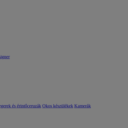
igner
egerek és érintőceruzák
Okos készülékek
Kamerák