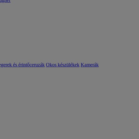
igner
egerek és érintőceruzák
Okos készülékek
Kamerák