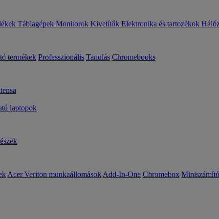
lékek
Táblagépek
Monitorok
Kivetítők
Elektronika és tartozékok
Háló
ató termékek
Professzionális
Tanulás
Chromebooks
tensa
ú laptopok
részek
ek
Acer Veriton munkaállomások
Add-In-One
Chromebox
Miniszámít