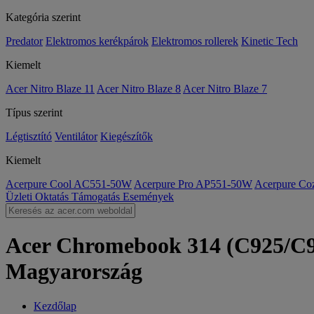
Kategória szerint
Predator
Elektromos kerékpárok
Elektromos rollerek
Kinetic Tech
Kiemelt
Acer Nitro Blaze 11
Acer Nitro Blaze 8
Acer Nitro Blaze 7
Típus szerint
Légtisztító
Ventilátor
Kiegészítők
Kiemelt
Acerpure Cool AC551-50W
Acerpure Pro AP551-50W
Acerpure C
Üzleti
Oktatás
Támogatás
Események
Acer Chromebook 314 (C925/C92
Magyarország
Kezdőlap