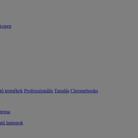
ató termékek
Professzionális
Tanulás
Chromebooks
tensa
ú laptopok