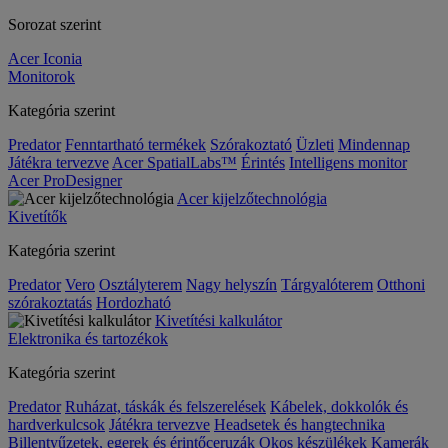
Sorozat szerint
Acer Iconia
Monitorok
Kategória szerint
Predator
Fenntartható termékek
Szórakoztató
Üzleti
Mindennap
Játékra tervezve
Acer SpatialLabs™
Érintés
Intelligens monitor
Acer ProDesigner
Acer kijelzőtechnológia
Kivetítők
Kategória szerint
Predator
Vero
Osztályterem
Nagy helyszín
Tárgyalóterem
Otthoni
szórakoztatás
Hordozható
Kivetítési kalkulátor
Elektronika és tartozékok
Kategória szerint
Predator
Ruházat, táskák és felszerelések
Kábelek, dokkolók és
hardverkulcsok
Játékra tervezve
Headsetek és hangtechnika
Billentyűzetek, egerek és érintőceruzák
Okos készülékek
Kamerák