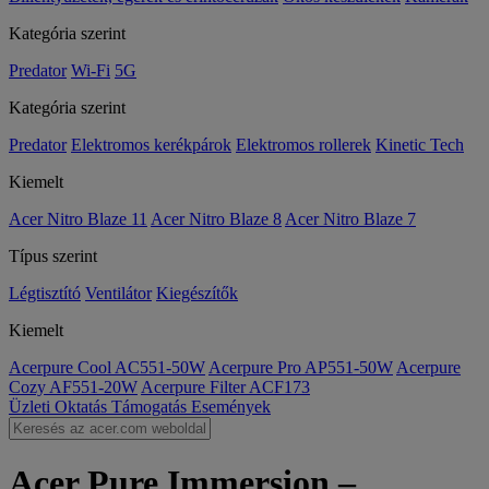
Kategória szerint
Predator
Wi-Fi
5G
Kategória szerint
Predator
Elektromos kerékpárok
Elektromos rollerek
Kinetic Tech
Kiemelt
Acer Nitro Blaze 11
Acer Nitro Blaze 8
Acer Nitro Blaze 7
Típus szerint
Légtisztító
Ventilátor
Kiegészítők
Kiemelt
Acerpure Cool AC551-50W
Acerpure Pro AP551-50W
Acerpure
Cozy AF551-20W
Acerpure Filter ACF173
Üzleti
Oktatás
Támogatás
Események
Acer Pure Immersion –