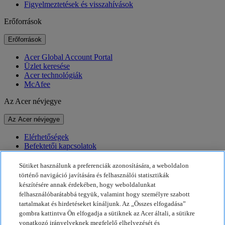
Figyelmeztetések és visszahívások
Erőforrások
Erőforrások
Acer Global Account Portal
Üzlet keresése
Acer technológiák
McAfee
Az Acer névjegye
Az Acer névjegye
Elérhetőségek
Befektetői kapcsolatok
Hírek
Díjak
Sütiket használunk a preferenciák azonosítására, a weboldalon
Események
történő navigáció javítására és felhasználói statisztikák
készítésére annak érdekében, hogy weboldalunkat
Fenntarthatóság
felhasználóbarátabbá tegyük, valamint hogy személyre szabott
tartalmakat és hirdetéseket kínáljunk. Az „Összes elfogadása”
Fenntarthatóság
gombra kattintva Ön elfogadja a sütiknek az Acer általi, a sütikre
vonatkozó irányelveknek megfelelő elhelyezését és