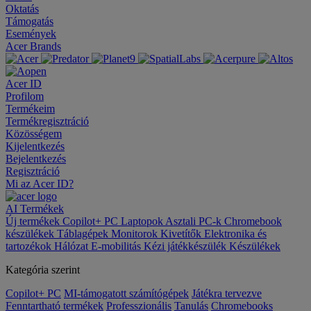
Oktatás
Támogatás
Események
Acer Brands
Acer ID
Profilom
Termékeim
Termékregisztráció
Közösségem
Kijelentkezés
Bejelentkezés
Regisztráció
Mi az Acer ID?
AI
Termékek
Új termékek
Copilot+ PC
Laptopok
Asztali PC-k
Chromebook
készülékek
Táblagépek
Monitorok
Kivetítők
Elektronika és
tartozékok
Hálózat
E-mobilitás
Kézi játékkészülék
Készülékek
Kategória szerint
Copilot+ PC
MI-támogatott számítógépek
Játékra tervezve
Fenntartható termékek
Professzionális
Tanulás
Chromebooks