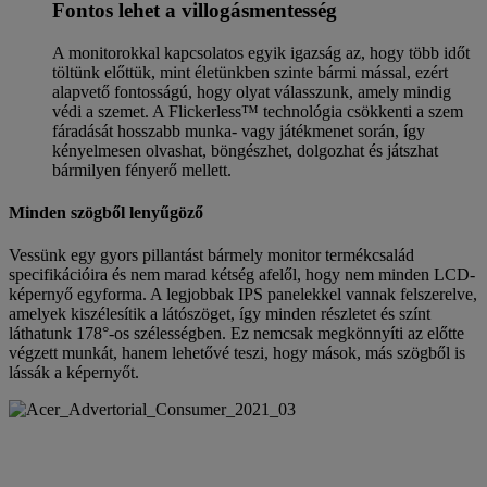
Fontos lehet a villogásmentesség
A monitorokkal kapcsolatos egyik igazság az, hogy több időt
töltünk előttük, mint életünkben szinte bármi mással, ezért
alapvető fontosságú, hogy olyat válasszunk, amely mindig
védi a szemet. A Flickerless™ technológia csökkenti a szem
fáradását hosszabb munka- vagy játékmenet során, így
kényelmesen olvashat, böngészhet, dolgozhat és játszhat
bármilyen fényerő mellett.
Minden szögből lenyűgöző
Vessünk egy gyors pillantást bármely monitor termékcsalád
specifikációira és nem marad kétség afelől, hogy nem minden LCD-
képernyő egyforma. A legjobbak IPS panelekkel vannak felszerelve,
amelyek kiszélesítik a látószöget, így minden részletet és színt
láthatunk 178°-os szélességben. Ez nemcsak megkönnyíti az előtte
végzett munkát, hanem lehetővé teszi, hogy mások, más szögből is
lássák a képernyőt.