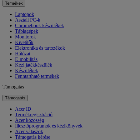
Termékek
Laptopok
Asztali PC-k
Chromebook készülékek
Táblagépek
Monitorok
Kivetítők
Elektronika és tartozékok
Hálózat
E-mobilitás
Kézi játékkészülék
Készülékek
Fenntartható termékek
Támogatás
Támogatás
Acer ID
Termékregisztráció
Acer közösség
Illesztőprogramok és kézikönyvek
Acer válaszok
Támogatás kérése