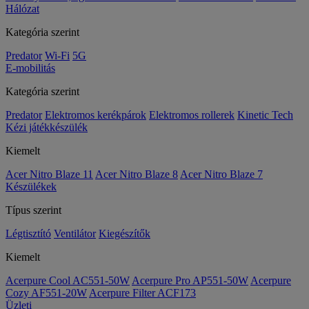
Hálózat
Kategória szerint
Predator
Wi-Fi
5G
E-mobilitás
Kategória szerint
Predator
Elektromos kerékpárok
Elektromos rollerek
Kinetic Tech
Kézi játékkészülék
Kiemelt
Acer Nitro Blaze 11
Acer Nitro Blaze 8
Acer Nitro Blaze 7
Készülékek
Típus szerint
Légtisztító
Ventilátor
Kiegészítők
Kiemelt
Acerpure Cool AC551-50W
Acerpure Pro AP551-50W
Acerpure
Cozy AF551-20W
Acerpure Filter ACF173
Üzleti