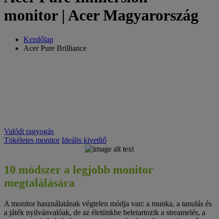
monitor | Acer Magyarország
Kezdőlap
Acer Pure Brilliance
Valódi ragyogás
Tökéletes monitor
Ideális kivetítő
10 módszer a legjobb monitor
PURE
megtalálására
IMMERSION
A monitor használatának végtelen módja van: a munka, a tanulás és
a játék nyilvánvalóak, de az életünkbe beletartozik a streamelés, a
Acer Consumer
Monitors