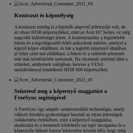
Kontraszt és képmélység
A kontraszt mindig is a kijelzők alapvető jellemzője volt, de
az olyan HDR-képernyőkkel, mint az Acer H7 Series, ez még
nagyobb különbséget jelent. A kontrasztarány a legsötétebb
fekete és a legvilágosabb fehér arányának mérése, amelyet a
kijelző képes előállítani, és bár a legtöbb képernyő általában
jó fehér színt tud előállítani, a fekete és a sötétebb jelenetek
már más kérdéskörbe tartoznak. Ha olyannak szeretné látni a
színeket, amilyenek valójában, keresse a VESA
tanúsítvánnyal rendelkező HDR 600 képernyőket.
Szüntesd meg a képernyő szaggatást a
FreeSync segítségével
A FreeSync egy adaptív szinkronizálási technológia, amely
változó frissítési gyakoriságot használ az olyan jelenségek
csökkentése érdekében, mint a képernyő szaggatása,
akadozása és a bemeneti késleltetés (az egér mozgatása és a
képernyőn látható kurzor lekövetése közötti idő), hogy még