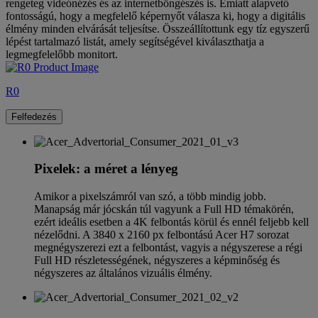
rengeteg videónézés és az internetböngészés is. Emiatt alapvető
fontosságú, hogy a megfelelő képernyőt válasza ki, hogy a digitális
élmény minden elvárását teljesítse. Összeállítottunk egy tíz egyszerű
lépést tartalmazó listát, amely segítségével kiválaszthatja a
legmegfelelőbb monitort.
R0
Felfedezés
Pixelek: a méret a lényeg
Amikor a pixelszámról van szó, a több mindig jobb.
Manapság már jócskán túl vagyunk a Full HD témakörén,
ezért ideális esetben a 4K felbontás körül és ennél feljebb kell
nézelődni. A 3840 x 2160 px felbontású Acer H7 sorozat
megnégyszerezi ezt a felbontást, vagyis a négyszerese a régi
Full HD részletességének, négyszeres a képminőség és
négyszeres az általános vizuális élmény.