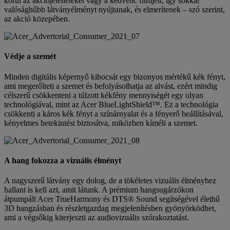
körül az akciójeleneteket vagy a kedvenc filmjeit, így sokkal
valósághűbb látványélményt nyújtanak, és elmerítenek – szó szerint,
az akció közepében.
Védje a szemét
Minden digitális képernyő kibocsát egy bizonyos mértékű kék fényt,
ami megerőlteti a szemet és befolyásolhatja az alvást, ezért mindig
célszerű csökkenteni a túlzott kékfény mennyiségét egy olyan
technológiával, mint az Acer BlueLightShield™. Ez a technológia
csökkenti a káros kék fényt a színárnyalat és a fényerő beállításával,
kényelmes betekintést biztosítva, miközben kíméli a szemet.
A hang fokozza a vizuális élményt
A nagyszerű látvány egy dolog, de a tökéletes vizuális élményhez
hallani is kell azt, amit látunk. A prémium hangsugárzókon
átpumpált Acer TrueHarmony és DTS® Sound segítségével élethű
3D hangzásban és részletgazdag megjelenítésben gyönyörködhet,
ami a végsőkig kiterjeszti az audiovizuális szórakoztatást.