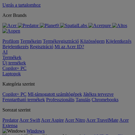
Ugrás a tartalomhoz
Acer Brands
Profilom
Termékeim
Termékregisztráció
Közösségem
Kijelentkezés
Bejelentkezés
Regisztráció
Mi az Acer ID?
AI
Termékek
Új termékek
Copilot+ PC
Laptopok
Kategória szerint
Copilot+ PC
MI-támogatott számítógépek
Játékra tervezve
Fenntartható termékek
Professzionális
Tanulás
Chromebooks
Sorozat szerint
Predator
Acer Swift
Acer Aspire
Acer Nitro
Acer TravelMate
Acer
Extensa
Windows