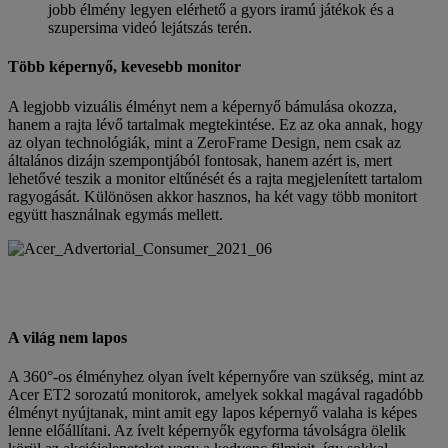
jobb élmény legyen elérhető a gyors iramú játékok és a
szupersima videó lejátszás terén.
Több képernyő, kevesebb monitor
A legjobb vizuális élményt nem a képernyő bámulása okozza,
hanem a rajta lévő tartalmak megtekintése. Ez az oka annak, hogy
az olyan technológiák, mint a ZeroFrame Design, nem csak az
általános dizájn szempontjából fontosak, hanem azért is, mert
lehetővé teszik a monitor eltűnését és a rajta megjelenített tartalom
ragyogását. Különösen akkor hasznos, ha két vagy több monitort
együtt használnak egymás mellett.
A világ nem lapos
A 360°-os élményhez olyan ívelt képernyőre van szükség, mint az
Acer ET2 sorozatú monitorok, amelyek sokkal magával ragadóbb
élményt nyújtanak, mint amit egy lapos képernyő valaha is képes
lenne előállítani. Az ívelt képernyők egyforma távolságra ölelik