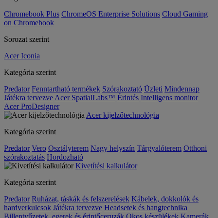
Chromebook Plus
ChromeOS Enterprise Solutions
Cloud Gaming
on Chromebook
Sorozat szerint
Acer Iconia
Kategória szerint
Predator
Fenntartható termékek
Szórakoztató
Üzleti
Mindennap
Játékra tervezve
Acer SpatialLabs™
Érintés
Intelligens monitor
Acer ProDesigner
Acer kijelzőtechnológia
Kategória szerint
Predator
Vero
Osztályterem
Nagy helyszín
Tárgyalóterem
Otthoni
szórakoztatás
Hordozható
Kivetítési kalkulátor
Kategória szerint
Predator
Ruházat, táskák és felszerelések
Kábelek, dokkolók és
hardverkulcsok
Játékra tervezve
Headsetek és hangtechnika
Billentyűzetek, egerek és érintőceruzák
Okos készülékek
Kamerák