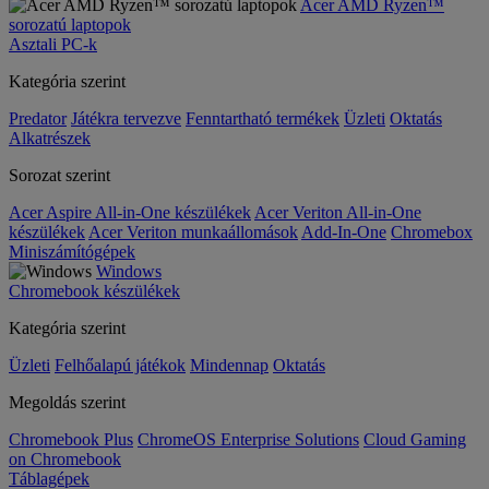
Acer AMD Ryzen™
sorozatú laptopok
Asztali PC-k
Kategória szerint
Predator
Játékra tervezve
Fenntartható termékek
Üzleti
Oktatás
Alkatrészek
Sorozat szerint
Acer Aspire All-in-One készülékek
Acer Veriton All-in-One
készülékek
Acer Veriton munkaállomások
Add-In-One
Chromebox
Miniszámítógépek
Windows
Chromebook készülékek
Kategória szerint
Üzleti
Felhőalapú játékok
Mindennap
Oktatás
Megoldás szerint
Chromebook Plus
ChromeOS Enterprise Solutions
Cloud Gaming
on Chromebook
Táblagépek