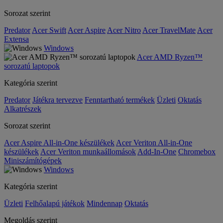
Sorozat szerint
Predator
Acer Swift
Acer Aspire
Acer Nitro
Acer TravelMate
Acer
Extensa
Windows
Acer AMD Ryzen™
sorozatú laptopok
Kategória szerint
Predator
Játékra tervezve
Fenntartható termékek
Üzleti
Oktatás
Alkatrészek
Sorozat szerint
Acer Aspire All-in-One készülékek
Acer Veriton All-in-One
készülékek
Acer Veriton munkaállomások
Add-In-One
Chromebox
Miniszámítógépek
Windows
Kategória szerint
Üzleti
Felhőalapú játékok
Mindennap
Oktatás
Megoldás szerint