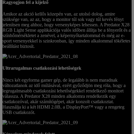
Ragyogjon fel a kijelző
Amikor az akció kellős közepén van, az utolsó dolog, amire
szüksége van, az az, hogy a monitor túl sok vagy túl kevés fényt
jelenítsen meg ahhoz, hogy versenyképes lehessen. A Predator X28
RGB Light Sense applikációja valós időben állítja be a fényerőt és a
színhőmérsékletet a zenével, a képernyőtartalommal és még az e-
sport versenyekkel is szinkronban, így minden alkalommal tökéletes
beállítást biztosít.
Ultrarugalmas csatlakozási lehetőségek
Nincs két egyforma gamer gép, de legalább is nem maradnak
változatlanok az idő múlásával, ezért győződjön meg róla, hogy a
legrugalmasabb csatlakozási lehetőségekkel rendelkező monitort
válassza. A Predator X28 minden alkalomra rendelkezik egy
csatlakozóval, akár számítógépet, akár konzolt csatlakoztat.
Használja ki a két HDMI 2.0B, a DisplayPort™ vagy a rengeteg
USB csatlakozót.