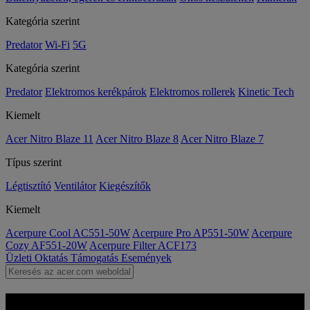
Kategória szerint
Predator
Wi-Fi
5G
Kategória szerint
Predator
Elektromos kerékpárok
Elektromos rollerek
Kinetic Tech
Kiemelt
Acer Nitro Blaze 11
Acer Nitro Blaze 8
Acer Nitro Blaze 7
Típus szerint
Légtisztító
Ventilátor
Kiegészítők
Kiemelt
Acerpure Cool AC551-50W
Acerpure Pro AP551-50W
Acerpure
Cozy AF551-20W
Acerpure Filter ACF173
Üzleti
Oktatás
Támogatás
Események
Acer Pure Dominance –