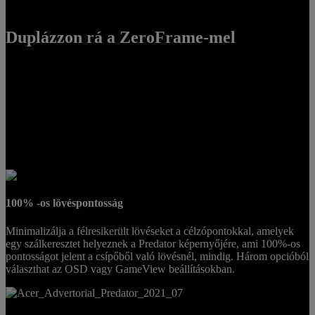
Duplázzon rá a ZeroFrame-mel
A legjobbnak lenni sok gyakorlást és nagy képernyőméretet igényel,
amivel jobbá válhatunk. Valójában gyakran jobb, ha két monitorunk
van, mint egyetlen nagy, mert a kettő nagyobb perspektívát tud adni
azon kihívások tekintetében, amelyekkel szembe kell néznie. A
ZeroFrame előlappal ellátott Predator monitorokat zökkenőmentesen
egymás mellé helyezheti, és igazán magával ragadó élményben lehet
része.
100% -os lövéspontosság
Minimalizálja a félresikerült lövéseket a célzópontokkal, amelyek
egy szálkeresztet helyeznek a Predator képernyőjére, ami 100%-os
pontosságot jelent a csípőből való lövésnél, mindig. Három opcióból
választhat az OSD vagy GameView beállításokban.