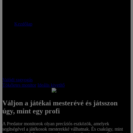
monitor | Acer Magyarország
Kezdőlap
Acer Pure Brilliance
Valódi ragyogás
Tökéletes monitor
Ideális kivetítő
Váljon a játékai mesterévé és játsszon
PURE
úgy, mint egy profi
DOMINANCE
A Predator monitorok olyan precíziós eszközök, amelyek
segítségével a játékosok mesterekké válhatnak. És csakúgy, mint
Predator Gaming
Monitors