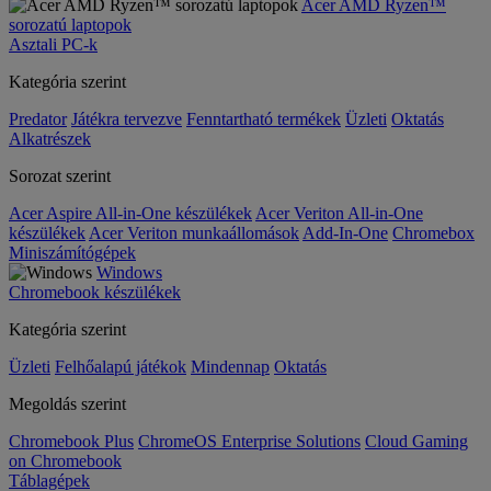
Acer AMD Ryzen™
sorozatú laptopok
Asztali PC-k
Kategória szerint
Predator
Játékra tervezve
Fenntartható termékek
Üzleti
Oktatás
Alkatrészek
Sorozat szerint
Acer Aspire All-in-One készülékek
Acer Veriton All-in-One
készülékek
Acer Veriton munkaállomások
Add-In-One
Chromebox
Miniszámítógépek
Windows
Chromebook készülékek
Kategória szerint
Üzleti
Felhőalapú játékok
Mindennap
Oktatás
Megoldás szerint
Chromebook Plus
ChromeOS Enterprise Solutions
Cloud Gaming
on Chromebook
Táblagépek