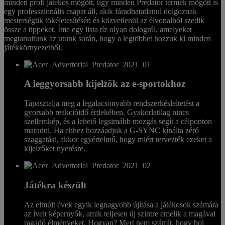
minden profi játékos mögött, úgy minden Predator termék mögött is
egy professzionális csapat áll, akik fáradhatatlanul dolgoznak
mesterségük tökéletesítésén és közvetlenül az élvonalból szedik
össze a tippeket. Íme egy lista tíz olyan dologról, amelyeket
megtanultunk az utunk során, hogy a legtöbbet hozzuk ki minden
játékkörnyezetből.
A leggyorsabb kijelzők az e-sportokhoz
Tapasztalja meg a legalacsonyabb rendszerkésleltetést a
gyorsabb reakcióidő érdekében. Gyakorlatilag nincs
szellemkép, és a lehető legsimább mozgás segít a célponton
maradni. Ha ehhez hozzáadjuk a G-SYNC kínálta zéró
szaggatást, akkor egyértelmű, hogy miért tervezték ezeket a
kijelzőket nyerésre.
Játékra készült
Az elmúlt évek egyik legnagyobb újítása a játékosok számára
az ívelt képernyők, amik teljesen új szintre emelik a magával
ragadó élményeket. Hogyan? Mert nem számít, hogy hol