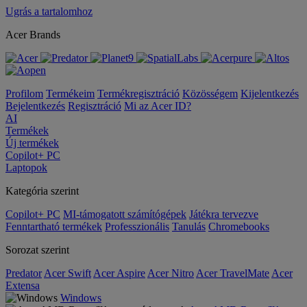
Ugrás a tartalomhoz
Acer Brands
Profilom
Termékeim
Termékregisztráció
Közösségem
Kijelentkezés
Bejelentkezés
Regisztráció
Mi az Acer ID?
AI
Termékek
Új termékek
Copilot+ PC
Laptopok
Kategória szerint
Copilot+ PC
MI-támogatott számítógépek
Játékra tervezve
Fenntartható termékek
Professzionális
Tanulás
Chromebooks
Sorozat szerint
Predator
Acer Swift
Acer Aspire
Acer Nitro
Acer TravelMate
Acer
Extensa
Windows