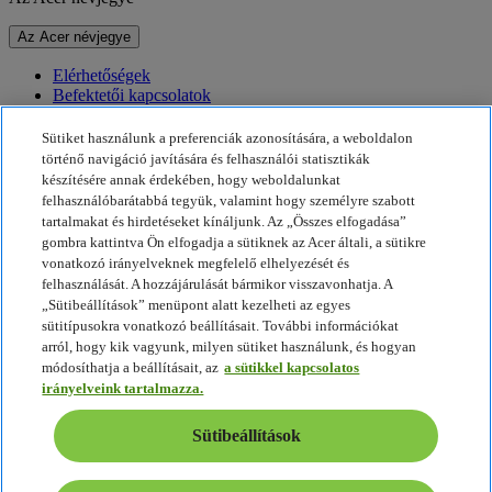
Az Acer névjegye
Elérhetőségek
Befektetői kapcsolatok
Hírek
Díjak
Sütiket használunk a preferenciák azonosítására, a weboldalon
Események
történő navigáció javítására és felhasználói statisztikák
készítésére annak érdekében, hogy weboldalunkat
Fenntarthatóság
felhasználóbarátabbá tegyük, valamint hogy személyre szabott
tartalmakat és hirdetéseket kínáljunk. Az „Összes elfogadása”
Fenntarthatóság
gombra kattintva Ön elfogadja a sütiknek az Acer általi, a sütikre
vonatkozó irányelveknek megfelelő elhelyezését és
Vállalati társadalmi felelősségvállalás
felhasználását. A hozzájárulását bármikor visszavonhatja. A
A termékek ökológiai lábnyoma
„Sütibeállítások” menüpont alatt kezelheti az egyes
Project Humanity
sütitípusokra vonatkozó beállításait. További információkat
Earthion
arról, hogy kik vagyunk, milyen sütiket használunk, és hogyan
Adatvédelmi szabályzat
módosíthatja a beállításait, az
a sütikkel kapcsolatos
Sütikkel kapcsolatos irányelvek
irányelveink tartalmazza.
Jogi nyilatkozat
További jogi információ
Sütibeállítások
Akadálymentességre vonatkozó irányelvek
Sütibeállítások
Magyarország - Magyar