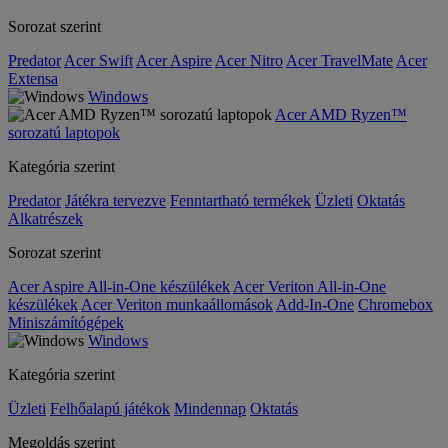
Sorozat szerint
Predator
Acer Swift
Acer Aspire
Acer Nitro
Acer TravelMate
Acer
Extensa
Windows
Acer AMD Ryzen™
sorozatú laptopok
Kategória szerint
Predator
Játékra tervezve
Fenntartható termékek
Üzleti
Oktatás
Alkatrészek
Sorozat szerint
Acer Aspire All-in-One készülékek
Acer Veriton All-in-One
készülékek
Acer Veriton munkaállomások
Add-In-One
Chromebox
Miniszámítógépek
Windows
Kategória szerint
Üzleti
Felhőalapú játékok
Mindennap
Oktatás
Megoldás szerint