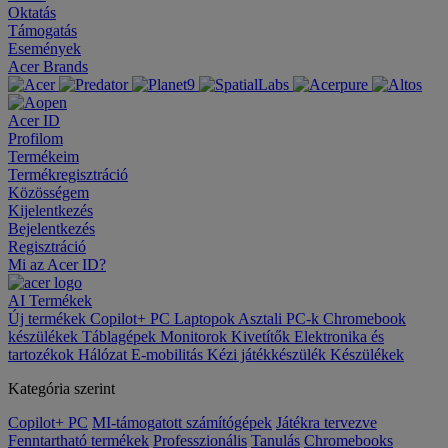
Oktatás
Támogatás
Események
Acer Brands
Acer ID
Profilom
Termékeim
Termékregisztráció
Közösségem
Kijelentkezés
Bejelentkezés
Regisztráció
Mi az Acer ID?
AI
Termékek
Új termékek
Copilot+ PC
Laptopok
Asztali PC-k
Chromebook
készülékek
Táblagépek
Monitorok
Kivetítők
Elektronika és
tartozékok
Hálózat
E-mobilitás
Kézi játékkészülék
Készülékek
Kategória szerint
Copilot+ PC
MI-támogatott számítógépek
Játékra tervezve
Fenntartható termékek
Professzionális
Tanulás
Chromebooks