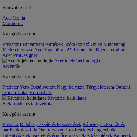
Sorozat szerint
Acer Iconia
Monitorok
Kategória szerint
Predator
Fenntartható termékek
Szórakoztató
Üzleti
Mindennap
Játékra tervezve
Acer SpatialLabs™
Érintés
Intelligens monitor
Acer ProDesigner
Acer kijelzőtechnológia
Kivetítők
Kategória szerint
Predator
Vero
Osztályterem
Nagy helyszín
Tárgyalóterem
Otthoni
szórakoztatás
Hordozható
Kivetítési kalkulátor
Elektronika és tartozékok
Kategória szerint
Predator
Ruházat, táskák és felszerelések
Kábelek, dokkolók és
hardverkulcsok
Játékra tervezve
Headsetek és hangtechnika
Billentyűzetek, egerek és érintőceruzák
Okos készülékek
Kamerák