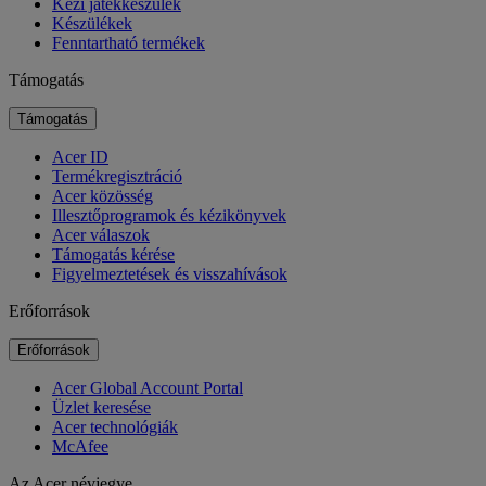
Kézi játékkészülék
Készülékek
Fenntartható termékek
Támogatás
Támogatás
Acer ID
Termékregisztráció
Acer közösség
Illesztőprogramok és kézikönyvek
Acer válaszok
Támogatás kérése
Figyelmeztetések és visszahívások
Erőforrások
Erőforrások
Acer Global Account Portal
Üzlet keresése
Acer technológiák
McAfee
Az Acer névjegye