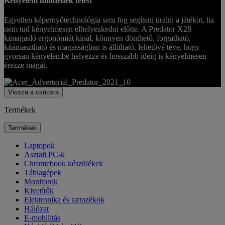
Kényelem mindenek felett
Egyetlen képernyőtechnológia sem fog segíteni uralni a játékot, ha
nem tud kényelmesen elhelyezkedni előtte. A Predator X28
kimagasló ergonómiát kínál, könnyen dönthető, forgatható,
kitámasztható és magasságban is állítható, lehetővé téve, hogy
gyorsan kényelembe helyezze és hosszabb ideig is kényelmesen
érezze magát.
Vissza a csúcsra
Termékek
Termékek
Laptopok
Asztali PC-k
Chromebook készülékek
Táblagépek
Monitorok
Kivetítők
Elektronika és tartozékok
Hálózat
E-mobilitás