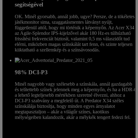
segítségével
OK. Minél gyorsabb, annál jobb, ugye? Persze, de a tökéletes
játékmonitor sima, szaggatásmentes látványt nyújt,
függetlenül attól, hogy mi történik a képernyőn. Az Acer X34
az Agile-Splendor IPS-kijelzővel akár 180 Hz-es túlhúzható
frissítési frekvenciát biztosít, valamint 0,5 ms válaszidőt tud
elérni, miközben magas színskálát tart fenn, és szinte teljesen
kiiktatható a szellemkép és a színsávosodás.
98% DCI-P3
Minél nagyobb vagy szélesebb a színskála, annál gazdagabb
és telítettebb színek jelennek meg a képernyőn, és ha a HDR-t
a lehető legteljesebb mértékben szeretné élvezni, ahhoz a
DCI-P3 szabvány a megfelelő út. A Predator X34 széles
színskálája biztosítja, hogy minden egyes árnyalatot
megtapasztaljon – akár a világűr színes, kaotikus
mélységeiben kalandozik, akár a mélykék tengert fedezi fel.