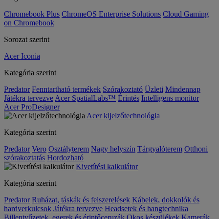
Chromebook Plus
ChromeOS Enterprise Solutions
Cloud Gaming
on Chromebook
Sorozat szerint
Acer Iconia
Kategória szerint
Predator
Fenntartható termékek
Szórakoztató
Üzleti
Mindennap
Játékra tervezve
Acer SpatialLabs™
Érintés
Intelligens monitor
Acer ProDesigner
Acer kijelzőtechnológia
Kategória szerint
Predator
Vero
Osztályterem
Nagy helyszín
Tárgyalóterem
Otthoni
szórakoztatás
Hordozható
Kivetítési kalkulátor
Kategória szerint
Predator
Ruházat, táskák és felszerelések
Kábelek, dokkolók és
hardverkulcsok
Játékra tervezve
Headsetek és hangtechnika
Billentyűzetek, egerek és érintőceruzák
Okos készülékek
Kamerák