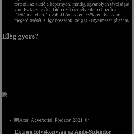
történik az akció a képernyőn, mindig ugyanolyan távolságra
van. Ez kiszélesíti a látómezőt és mélyebben elmeríti a
játékélményben. További bónuszként csökkentik a szem
megerőltetését is, így hosszabb ideig is kényelmesen játszhat.
Elég gyors?
Szeretne a rangsor élén állni? Kapcsolja be az E-sportok módot,
amely kikapcsolja a változó háttérvilágítást, és tegye próbára e-
sportokhoz szükséges készségeit a Predator X28 NVIDIA® Reflex
Latency Analyzer segítségével, ami optimalizálja a bemeneti
késleltetést azáltal, hogy pontosan megméri, mennyi időbe telik az
egérkattintást követően, amíg a vizuális változás megjelenik a
képernyőn.
Extrém folyékonyság az Agile-Splendor