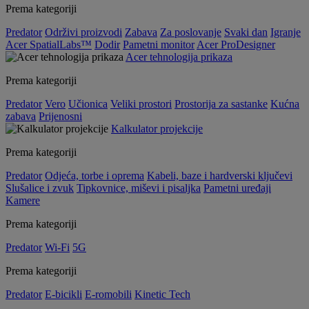
Prema kategoriji
Predator
Održivi proizvodi
Zabava
Za poslovanje
Svaki dan
Igranje
Acer SpatialLabs™
Dodir
Pametni monitor
Acer ProDesigner
Acer tehnologija prikaza
Prema kategoriji
Predator
Vero
Učionica
Veliki prostori
Prostorija za sastanke
Kućna
zabava
Prijenosni
Kalkulator projekcije
Prema kategoriji
Predator
Odjeća, torbe i oprema
Kabeli, baze i hardverski ključevi
Slušalice i zvuk
Tipkovnice, miševi i pisaljka
Pametni uređaji
Kamere
Prema kategoriji
Predator
Wi-Fi
5G
Prema kategoriji
Predator
E-bicikli
E-romobili
Kinetic Tech