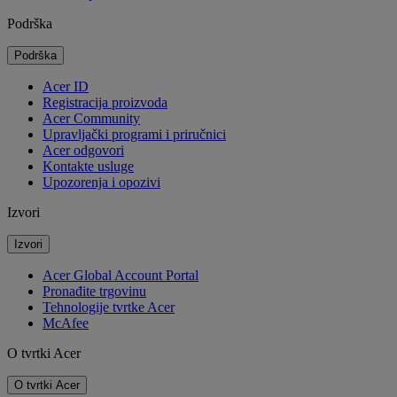
Podrška
Podrška
Acer ID
Registracija proizvoda
Acer Community
Upravljački programi i priručnici
Acer odgovori
Kontakte usluge
Upozorenja i opozivi
Izvori
Izvori
Acer Global Account Portal
Pronađite trgovinu
Tehnologije tvrtke Acer
McAfee
O tvrtki Acer
O tvrtki Acer