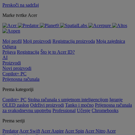
Preskoči na sadržaj
Marke tvrtke Acer
Moj profil
Moji proizvodi
Registracija proizvoda
Moja zajednica
Odjava
Prijava
Registracija
Što je to Acer ID?
AI
Proizvodi
Novi proizvodi
Copilot+ PC
Prijenosna računala
Prema kategoriji
Copilot+ PC
Stolna računala s umjetnom inteligencijom
Igranje
OLED zaslon
Održivi proizvodi
Tanko i moćno
Prijenosna računala
za svakodnevnu upotrebu
Professional
Učenje
Chromebooks
Prema seriji
Predator
Acer Swift
Acer Aspire
Acer Spin
Acer Nitro
Acer