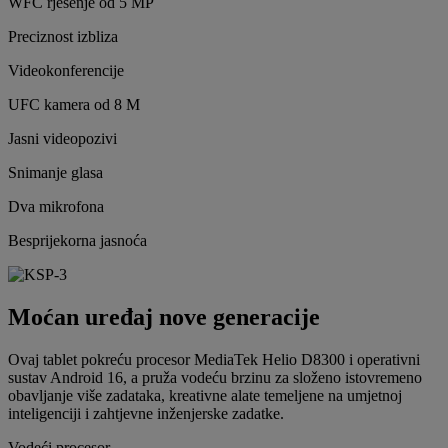
WFC rješenje od 5 MP
Preciznost izbliza
Videokonferencije
UFC kamera od 8 M
Jasni videopozivi
Snimanje glasa
Dva mikrofona
Besprijekorna jasnoća
Moćan uređaj nove generacije
Ovaj tablet pokreću procesor MediaTek Helio D8300 i operativni
sustav Android 16, a pruža vodeću brzinu za složeno istovremeno
obavljanje više zadataka, kreativne alate temeljene na umjetnoj
inteligenciji i zahtjevne inženjerske zadatke.
Vodeći procesor