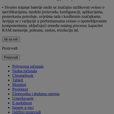
• Stvarno trajanje baterije može se značajno razlikovati ovisno o
specifikacijama, modelu proizvoda, konfiguraciji, aplikacijama,
postavkama potrošnje, uvjetima rada i korištenim značajkama.
Javljaju se i varijacije u performansama ovisno o upotrebljavanim
komponentama, uključujući između ostalog procesor, kapacitet
RAM memorije, pohranu, zaslon, rezoluciju itd.
Idi na vrh
Proizvodi
Proizvodi
Prijenosna računala
Stolna računala
Chromebook
Tableti
Monitori
Projektori
Elektronika i dodatna oprema
Umrežavanje
E-mobilnost
Igranje u ruci
Održivi proizvodi