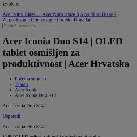
Izvojeno
Acer Nitro Blaze 11
Acer Nitro Blaze 8
Acer Nitro Blaze 7
Za poslovanje
Obrazovanje
Podrška
Događaji
Acer Iconia Duo S14 | OLED
tablet osmišljen za
produktivnost | Acer Hrvatska
Početna stranica
Tableti
Acer Iconia
Acer Iconia Duo S14
Acer Iconia Duo S14
Usporedi
Acer Iconia Duo S14
Veliki OLED prikaz, vrhunski profesionalni studio