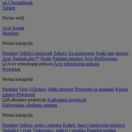
on Chromebook
Tableti
Prema seriji
Acer Iconia
Monitori
Prema kategoriji
Predator
Održivi proizvodi
Zabava
Za poslovanje
Svaki dan
Igranje
Acer SpatialLabs™
Dodir
Pametni monitor
Acer ProDesigner
Acer tehnologija prikaza
Projektori
Prema kategoriji
Predator
Vero
Učionica
Veliki prostori
Prostorija za sastanke
Kućna
zabava
Prijenosni
Kalkulator projekcije
Elektronika i dodatna oprema
Prema kategoriji
Predator
Odjeća, torbe i oprema
Kabeli, baze i hardverski ključevi
Slušalice i zvuk
Tipkovnice, miševi i pisaljka
Pametni uređaji