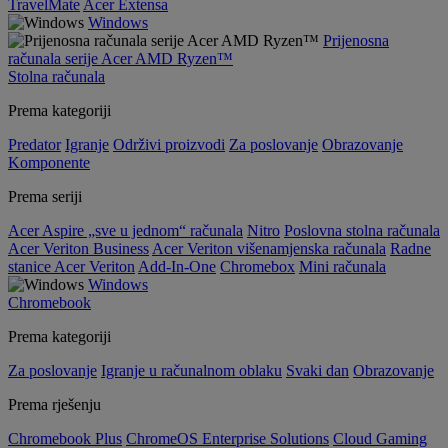
TravelMate
Acer Extensa
Windows
Prijenosna
računala serije Acer AMD Ryzen™
Stolna računala
Prema kategoriji
Predator
Igranje
Održivi proizvodi
Za poslovanje
Obrazovanje
Komponente
Prema seriji
Acer Aspire „sve u jednom“ računala
Nitro
Poslovna stolna računala
Acer Veriton Business
Acer Veriton višenamjenska računala
Radne
stanice Acer Veriton
Add-In-One
Chromebox
Mini računala
Windows
Chromebook
Prema kategoriji
Za poslovanje
Igranje u računalnom oblaku
Svaki dan
Obrazovanje
Prema rješenju
Chromebook Plus
ChromeOS Enterprise Solutions
Cloud Gaming