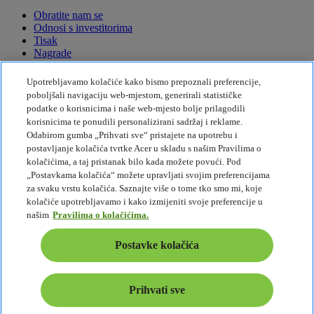
Obratite nam se
Odnosi s investitorima
Tisak
Nagrade
Događaji
Upotrebljavamo kolačiće kako bismo prepoznali preferencije,
Održivost
poboljšali navigaciju web-mjestom, generirali statističke
podatke o korisnicima i naše web-mjesto bolje prilagodili
Održivost
korisnicima te ponudili personalizirani sadržaj i reklame.
Odabirom gumba „Prihvati sve“ pristajete na upotrebu i
Društvena odgovornost tvrtke
postavljanje kolačića tvrtke Acer u skladu s našim Pravilima o
Emisije štetnih plinova za proizvod
kolačićima, a taj pristanak bilo kada možete povući. Pod
Project Humanity
„Postavkama kolačića“ možete upravljati svojim preferencijama
Earthion
za svaku vrstu kolačića. Saznajte više o tome tko smo mi, koje
Politika privatnosti
kolačiće upotrebljavamo i kako izmijeniti svoje preferencije u
Pravila o kolačićima
našim
Pravilima o kolačićima.
Pravne napomene
Dodatne pravne informacije
Postavke kolačića
Pravila pristupačnosti
Postavke kolačića
Hrvatska - Hrvatski
Prihvati sve
© 2026 Acer Inc.