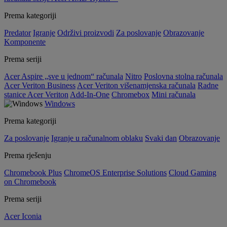
Prema kategoriji
Predator
Igranje
Održivi proizvodi
Za poslovanje
Obrazovanje
Komponente
Prema seriji
Acer Aspire „sve u jednom“ računala
Nitro
Poslovna stolna računala
Acer Veriton Business
Acer Veriton višenamjenska računala
Radne
stanice Acer Veriton
Add-In-One
Chromebox
Mini računala
Windows
Prema kategoriji
Za poslovanje
Igranje u računalnom oblaku
Svaki dan
Obrazovanje
Prema rješenju
Chromebook Plus
ChromeOS Enterprise Solutions
Cloud Gaming
on Chromebook
Prema seriji
Acer Iconia