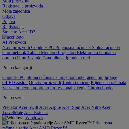
Moji proizvodi
Registracija proizvoda
Moja zajednica
Odjava
Prijava
Registracija
Što je to Acer ID?
AI
Proizvodi
Novi proizvodi
Copilot+ PC
Prijenosna računala
Stolna računala
Chromebook
Tableti
Monitori
Projektori
Elektronika i dodatna
oprema
Umrežavanje
E-mobilnost
Igranje u ruci
Prema kategoriji
Copilot+ PC
Stolna računala s umjetnom inteligencijom
Igranje
OLED zaslon
Održivi proizvodi
Tanko i moćno
Prijenosna računala
za svakodnevnu upotrebu
Professional
Učenje
Chromebooks
Prema seriji
Predator
Acer Swift
Acer Aspire
Acer Spin
Acer Nitro
Acer
TravelMate
Acer Extensa
Windows
Prijenosna
računala serije Acer AMD Ryzen™